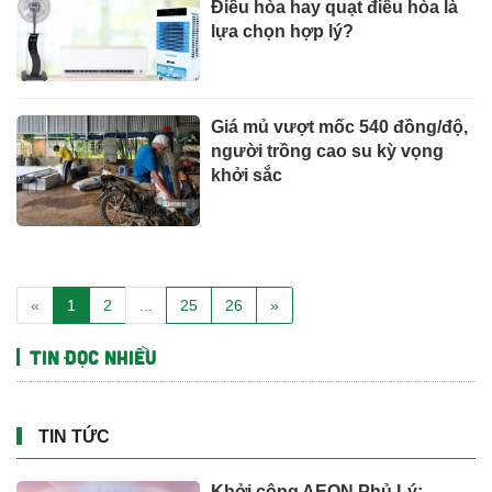
Điều hòa hay quạt điều hòa là
lựa chọn hợp lý?
Giá mủ vượt mốc 540 đồng/độ,
người trồng cao su kỳ vọng
khởi sắc
«
1
2
...
25
26
»
Tin đọc nhiều
TIN TỨC
Khởi công AEON Phủ Lý: