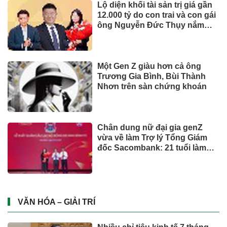
Lộ diện khối tài sản trị giá gần
12.000 tỷ do con trai và con gái
ông Nguyễn Đức Thụy nắm
giữ tại một công ty sắp lên sàn
Một Gen Z giàu hơn cả ông
Trương Gia Bình, Bùi Thành
Nhơn trên sàn chứng khoán
Chân dung nữ đại gia genZ
vừa về làm Trợ lý Tổng Giám
đốc Sacombank: 21 tuổi làm
Tổng Giám đốc doanh nghiệp
hàng không vũ trụ, nắm giữ
khối tài sản hàng nghìn tỷ
VĂN HÓA – GIẢI TRÍ