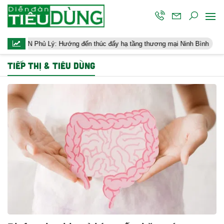
Phủ Lý: Hướng đến thúc đẩy hạ tầng thương mại Ninh Bình
Điều 
TIẾP THỊ & TIÊU DÙNG