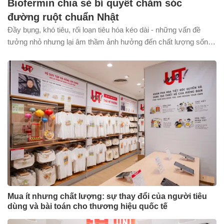
Biofermin chia sẻ bí quyết chăm sóc
đường ruột chuẩn Nhật
Đầy bụng, khó tiêu, rối loạn tiêu hóa kéo dài - những vấn đề
tưởng nhỏ nhưng lại âm thầm ảnh hưởng đến chất lượng sống
của rất nhiều người trẻ hiện nay. Điều đáng nói là phần lớn chỉ
bắt đầu quan tâm khi triệu chứng đã rõ ràng, trong khi nguyên
nhân gốc rễ - sự mất cân bằng hệ vi sinh đường ruột - đã âm
thầm tích tụ từ rất lâu trước đó.
Mua ít nhưng chất lượng: sự thay đổi của người tiêu
dùng và bài toán cho thương hiệu quốc tế