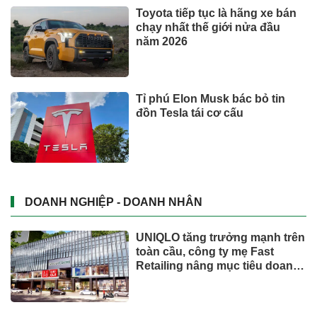
Toyota tiếp tục là hãng xe bán
chạy nhất thế giới nửa đầu
năm 2026
Tỉ phú Elon Musk bác bỏ tin
đồn Tesla tái cơ cấu
DOANH NGHIỆP - DOANH NHÂN
UNIQLO tăng trưởng mạnh trên
toàn cầu, công ty mẹ Fast
Retailing nâng mục tiêu doanh
thu và lợi nhuận năm 2026