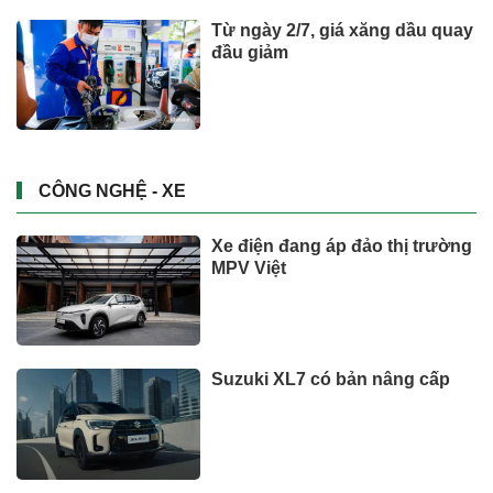
Từ ngày 2/7, giá xăng dầu quay
đầu giảm
CÔNG NGHỆ - XE
Xe điện đang áp đảo thị trường
MPV Việt
Suzuki XL7 có bản nâng cấp