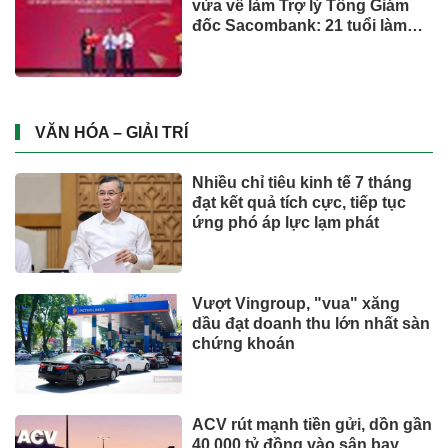
vừa về làm Trợ lý Tổng Giám
đốc Sacombank: 21 tuổi làm
Tổng Giám đốc doanh nghiệp
hàng không vũ trụ, nắm giữ
khối tài sản hàng nghìn tỷ
VĂN HÓA – GIẢI TRÍ
Nhiều chỉ tiêu kinh tế 7 tháng
đạt kết quả tích cực, tiếp tục
ứng phó áp lực lạm phát
Vượt Vingroup, "vua" xăng
dầu đạt doanh thu lớn nhất sàn
chứng khoán
ACV rút mạnh tiền gửi, dồn gần
40.000 tỷ đồng vào sân bay