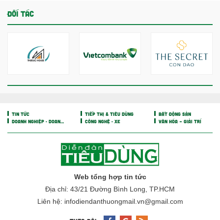
ĐỐI TÁC
TIN TỨC
TIẾP THỊ & TIÊU DÙNG
BẤT ĐỘNG SẢN
DOANH NGHIỆP - DOANH NHÂN
CÔNG NGHỆ - XE
VĂN HÓA – GIẢI TRÍ
Web tổng hợp tin tức
Địa chỉ: 43/21 Đường Bình Long, TP.HCM
Liên hệ: infodiendanthuongmail.vn@gmail.com