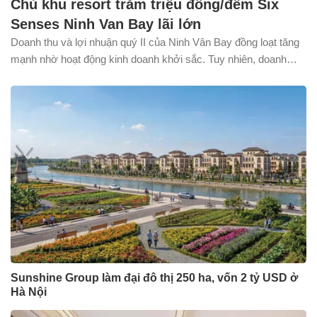
Chủ khu resort trăm triệu đồng/đêm Six
Senses Ninh Van Bay lãi lớn
Doanh thu và lợi nhuận quý II của Ninh Vân Bay đồng loạt tăng
mạnh nhờ hoạt động kinh doanh khởi sắc. Tuy nhiên, doanh
nghiệp vẫn còn khoản lỗ lũy kế gần 678 tỷ đồng.
Sunshine Group làm đại đô thị 250 ha, vốn 2 tỷ USD ở
Hà Nội