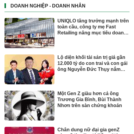
DOANH NGHIỆP - DOANH NHÂN
UNIQLO tăng trưởng mạnh trên
toàn cầu, công ty mẹ Fast
Retailing nâng mục tiêu doanh
thu và lợi nhuận năm 2026
Lộ diện khối tài sản trị giá gần
12.000 tỷ do con trai và con gái
ông Nguyễn Đức Thụy nắm
giữ tại một công ty sắp lên sàn
Một Gen Z giàu hơn cả ông
Trương Gia Bình, Bùi Thành
Nhơn trên sàn chứng khoán
Chân dung nữ đại gia genZ