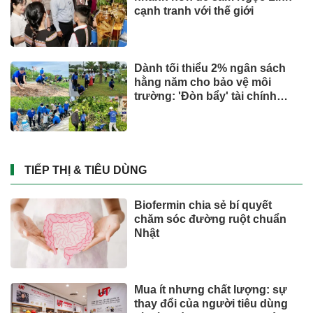
cạnh tranh với thế giới
Dành tối thiểu 2% ngân sách
hằng năm cho bảo vệ môi
trường: 'Đòn bẩy' tài chính
công và bước ngoặt quản trị
hiện đại
TIẾP THỊ & TIÊU DÙNG
Biofermin chia sẻ bí quyết
chăm sóc đường ruột chuẩn
Nhật
Mua ít nhưng chất lượng: sự
thay đổi của người tiêu dùng