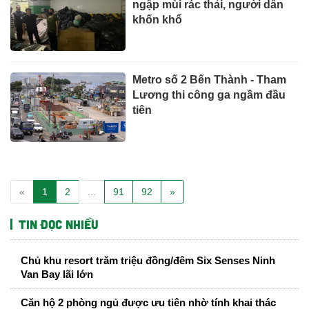
ngập mùi rác thải, người dân
khốn khổ
Metro số 2 Bến Thành - Tham
Lương thi công ga ngầm đầu
tiên
«
1
2
...
91
92
»
Tin đọc nhiều
Chủ khu resort trăm triệu đồng/đêm Six Senses Ninh
Van Bay lãi lớn
Căn hộ 2 phòng ngủ được ưu tiên nhờ tính khai thác