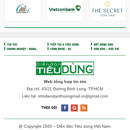
TIN TỨC
TIẾP THỊ & TIÊU DÙNG
BẤT ĐỘNG SẢN
DOANH NGHIỆP - DOANH NHÂN
CÔNG NGHỆ - XE
VĂN HÓA – GIẢI TRÍ
Web tổng hợp tin tức
Địa chỉ: 43/21 Đường Bình Long, TP.HCM
Liên hệ: infodiendanthuongmail.vn@gmail.com
THEO DÕI
@ Copyright 2020 – Diễn đàn Tiêu dùng Việt Nam.