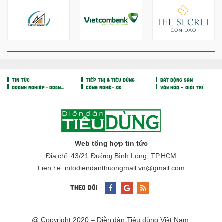
TIN TỨC
TIẾP THỊ & TIÊU DÙNG
BẤT ĐỘNG SẢN
DOANH NGHIỆP - DOANH NHÂN
CÔNG NGHỆ - XE
VĂN HÓA – GIẢI TRÍ
Web tổng hợp tin tức
Địa chỉ: 43/21 Đường Bình Long, TP.HCM
Liên hệ: infodiendanthuongmail.vn@gmail.com
THEO DÕI
@ Copyright 2020 – Diễn đàn Tiêu dùng Việt Nam.