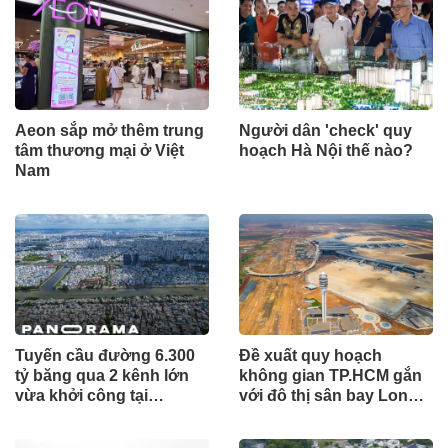
Aeon sắp mở thêm trung
Người dân 'check' quy
tâm thương mại ở Việt
hoạch Hà Nội thế nào?
Nam
Tuyến cầu đường 6.300
Đề xuất quy hoạch
tỷ băng qua 2 kênh lớn
không gian TP.HCM gắn
vừa khởi công tại
với đô thị sân bay Long
TP.HCM
Thành