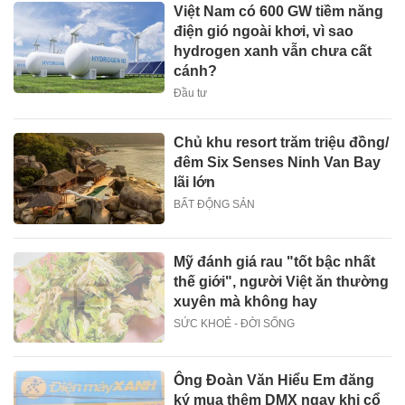
Việt Nam có 600 GW tiềm năng
điện gió ngoài khơi, vì sao
hydrogen xanh vẫn chưa cất
cánh?
Đầu tư
Chủ khu resort trăm triệu đồng/
đêm Six Senses Ninh Van Bay
lãi lớn
BẤT ĐỘNG SẢN
Mỹ đánh giá rau "tốt bậc nhất
thế giới", người Việt ăn thường
xuyên mà không hay
SỨC KHOẺ - ĐỜI SỐNG
Ông Đoàn Văn Hiểu Em đăng
ký mua thêm DMX ngay khi cổ