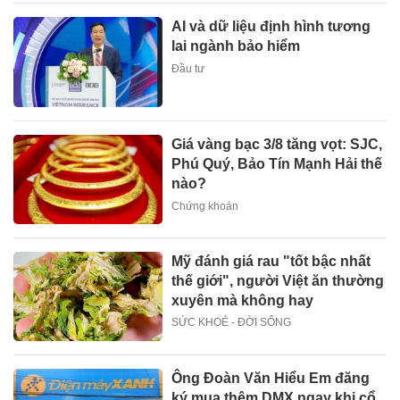
AI và dữ liệu định hình tương
lai ngành bảo hiểm
Đầu tư
Giá vàng bạc 3/8 tăng vọt: SJC,
Phú Quý, Bảo Tín Mạnh Hải thế
nào?
Chứng khoán
Mỹ đánh giá rau "tốt bậc nhất
thế giới", người Việt ăn thường
xuyên mà không hay
SỨC KHOẺ - ĐỜI SỐNG
Ông Đoàn Văn Hiểu Em đăng
ký mua thêm DMX ngay khi cổ