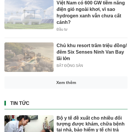
Việt Nam có 600 GW tiềm năng
điện gió ngoài khơi, vì sao
hydrogen xanh vẫn chưa cất
cánh?
Đầu tư
Chủ khu resort trăm triệu đồng/
đêm Six Senses Ninh Van Bay
lãi lớn
BẤT ĐỘNG SẢN
Xem thêm
TIN TỨC
Bộ y tế đề xuất cho nhiều đối
tượng được khám, chữa bệnh
tại nhà, bảo hiểm y tế chi trả