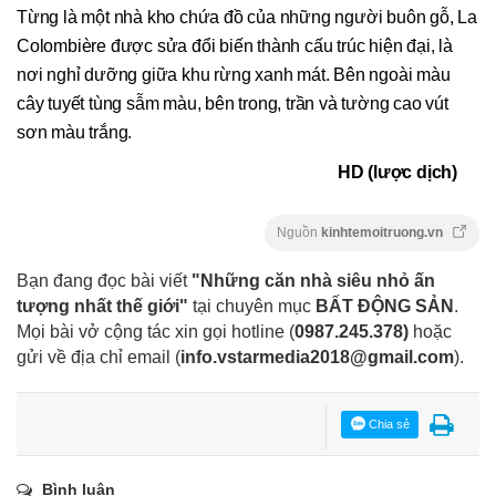
Từng là một nhà kho chứa đồ của những người buôn gỗ, La
Colombière được sửa đổi biến thành cấu trúc hiện đại, là
nơi nghỉ dưỡng giữa khu rừng xanh mát. Bên ngoài màu
cây tuyết tùng sẫm màu, bên trong, trần và tường cao vút
sơn màu trắng.
HD (lược dịch)
Nguồn
kinhtemoitruong.vn
Bạn đang đọc bài viết
"Những căn nhà siêu nhỏ ấn
tượng nhất thế giới"
tại chuyên mục
BẤT ĐỘNG SẢN
.
Mọi bài vở cộng tác xin gọi hotline (
0987.245.378
)
hoặc
gửi về địa chỉ email
(
info.vstarmedia2018@gmail.com
).
Chia sẻ
Bình luận