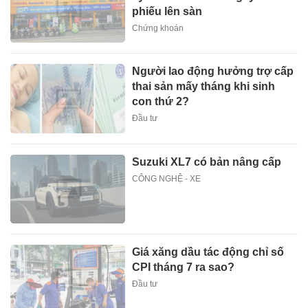
phiếu lên sàn
Chứng khoán
Người lao động hưởng trợ cấp
thai sản mấy tháng khi sinh
con thứ 2?
Đầu tư
Suzuki XL7 có bản nâng cấp
CÔNG NGHỆ - XE
Giá xăng dầu tác động chỉ số
CPI tháng 7 ra sao?
Đầu tư