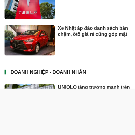
Xe Nhật áp đảo danh sách bán
chậm, ôtô giá rẻ cũng góp mặt
DOANH NGHIỆP - DOANH NHÂN
UNIQLO tăng trưởng mạnh trên
toàn cầu, công ty mẹ Fast
Retailing nâng mục tiêu doanh
thu và lợi nhuận năm 2026
Lộ diện khối tài sản trị giá gần
12.000 tỷ do con trai và con gái