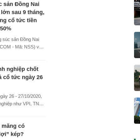
c sản Đồng Nai
 phương thức đấu giá;
nvest chốt ngày giao
 lớn sau 9 tháng,
 hưởng quyền nhận cổ
g cổ tức tiền
9;... là những tin tức
 50%
ệp niêm yết đáng chú
 súc sản Đồng Nai
0/2020.
PCOM - Mã: NSS) vừa
 quả kinh doanh trong
 năm với các chỉ tiêu
h nghiệp chốt
đều vượt mức kế hoạch
ả cổ tức ngày 26
gày 26 - 27/10/2020,
nghiệp như VPI, TNG,
HTL, CNC,... sẽ chốt
ổ đông thực hiện chi
i măng có
bằng tiền/cổ phiếu và
ếu thưởng đợt cuối
ợi” kép?