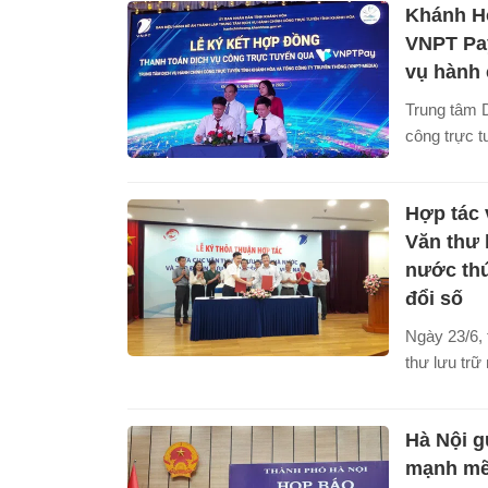
Khánh Hò
mọi biện p
kinh tế, th
VNPT Pay
năng trong
vụ hành 
có những c
Trung tâm 
để các doan
công trực t
nhanh kế h
và Tập đoà
doanh.
cấp hệ sinh
Hợp tác 
VNPT Pay) 
cung cấp dị
Văn thư 
VNPT Pay.
nước th
đổi số
Ngày 23/6, 
thư lưu tr
đoàn VNPT 
hợp tác gia
Hà Nội g
Đây là sự 
tiến mới tr
mạnh mẽ 