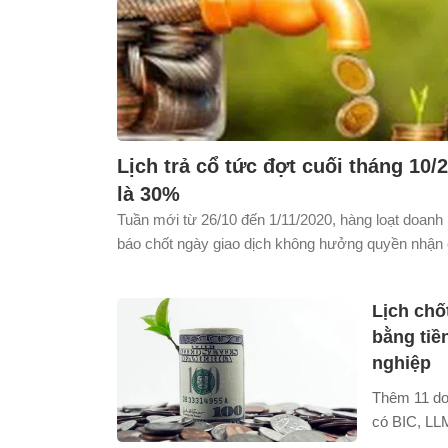
Lịch trả cổ tức đợt cuối tháng 10/
là 30%
Tuần mới từ 26/10 đến 1/11/2020, hàng loạt doanh
báo chốt ngày giao dịch không hưởng quyền nhận c
cổ phiếu, cổ phiếu thưởng trên HNX, HOSE và 
Lịch chố
bằng tiề
nghiệp
Thêm 11 do
có BIC, LL
vừa công bố