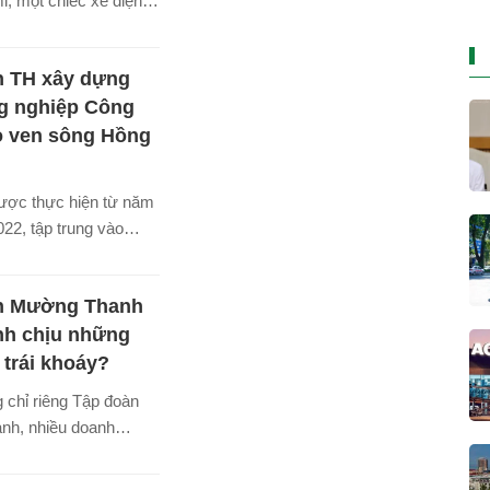
mi, một chiếc xe điện
iết kế từ đầu để có
 có thể. Chiếc xe
n TH xây dựng
rất nhanh và trông
ột chiếc máy giặt,
g nghiệp Công
ỉ có giá € 6.000
o ven sông Hồng
g với khoảng 6.600
ược thực hiện từ năm
22, tập trung vào
p ứng dụng công nghệ
à chế biến nông sản
n Mường Thanh
ịch sinh thái.
nh chịu những
 trái khoáy?
 chỉ riêng Tập đoàn
h, nhiều doanh
ĩ rằng hậu covid, thực
o của Chính phủ bằng