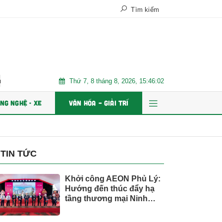
Tìm kiếm
Thứ 7, 8 tháng 8, 2026, 15:46:03
và ổn định bền vững
Chứng khoán Kafi chuẩn bị IPO 125 triệu cổ 
NG NGHỆ - XE
VĂN HÓA – GIẢI TRÍ
TIN TỨC
Khởi công AEON Phủ Lý:
Hướng đến thúc đẩy hạ
tầng thương mại Ninh
Bình