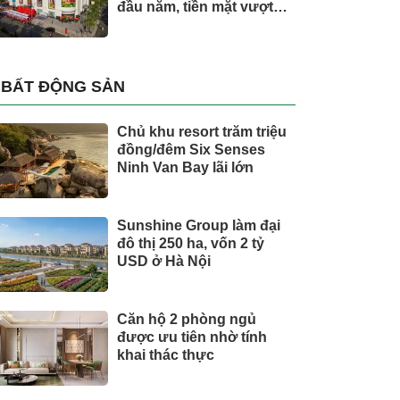
đầu năm, tiền mặt vượt
5.700 tỷ đồng
BẤT ĐỘNG SẢN
Chủ khu resort trăm triệu
đồng/đêm Six Senses
Ninh Van Bay lãi lớn
Sunshine Group làm đại
đô thị 250 ha, vốn 2 tỷ
USD ở Hà Nội
Căn hộ 2 phòng ngủ
được ưu tiên nhờ tính
khai thác thực