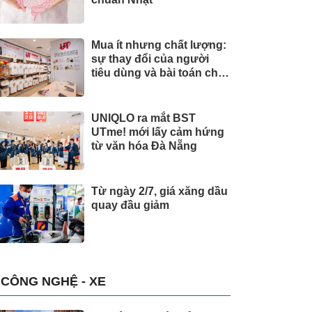
Mua ít nhưng chất lượng:
sự thay đổi của người
tiêu dùng và bài toán cho
thương hiệu quốc tế
UNIQLO ra mắt BST
UTme! mới lấy cảm hứng
từ văn hóa Đà Nẵng
Từ ngày 2/7, giá xăng dầu
quay đầu giảm
CÔNG NGHỆ - XE