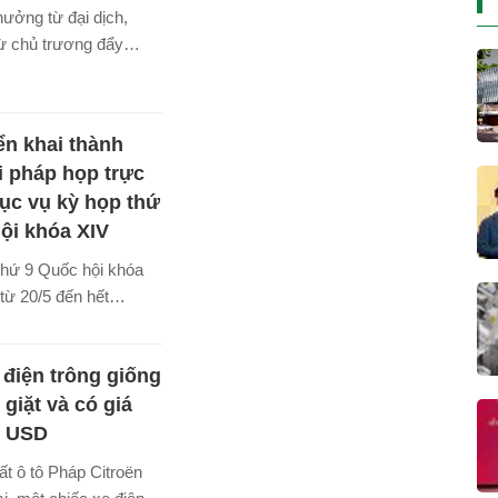
à đợt đầu năm 2020.
 hưởng từ đại dịch,
từ chủ trương đẩy
ư công của Chính
 xi măng được đánh
hững bước phát triển
ển khai thành
thời gian tới.
i pháp họp trực
ục vụ kỳ họp thứ
ội khóa XIV
thứ 9 Quốc hội khóa
 từ 20/5 đến hết
 Tập đoàn VNPT tiếp
n tưởng giao nhiệm vụ
 điện trông giống
i các đơn vị thuộc
uốc hội triển khai kết
giặt và có giá
ruyền cho các phiên
0 USD
yến.
t ô tô Pháp Citroën