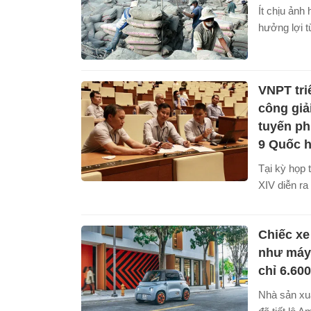
năm 2019 v
Ít chịu ảnh
hưởng lợi 
mạnh đầu t
phủ, ngành
giá sẽ có n
VNPT tri
mạnh trong 
công giả
tuyến ph
9 Quốc h
Tại kỳ họp 
XIV diễn ra
29/5/2020,
tục được ti
Chiếc xe
phối hợp vớ
Văn phòng Q
như máy 
nối đường t
chỉ 6.60
họp trực tu
Nhà sản xuấ