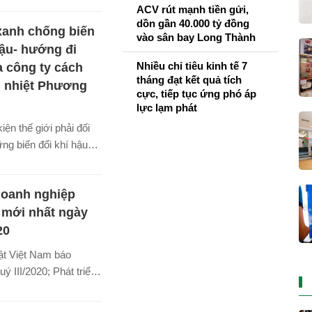
ACV rút mạnh tiền gửi,
 tiền năm 2019 và đợt
dồn gần 40.000 tỷ đồng
 xanh chống biến
.
vào sân bay Long Thành
hậu- hướng đi
Nhiều chỉ tiêu kinh tế 7
 công ty cách
tháng đạt kết quả tích
h nhiệt Phương
cực, tiếp tục ứng phó áp
lực lạm phát
iện thế giới phải đối
ng biến đổi khí hậu
ng thì ngành xây
t cả các quốc gia đều
doanh nghiệp
ách nhiệm hướng đến
ụng “Vật liệu xanh-
 mới nhất ngày
 xanh”.
20
ật Việt Nam báo
ý III/2020; Phát triển
thuật thông báo chào
u cổ phiếu ra công