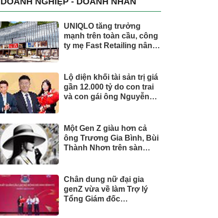
DOANH NGHIỆP - DOANH NHÂN
UNIQLO tăng trưởng
mạnh trên toàn cầu, công
ty mẹ Fast Retailing nâng
mục tiêu doanh thu và lợi
nhuận năm 2026
Lộ diện khối tài sản trị giá
gần 12.000 tỷ do con trai
và con gái ông Nguyễn
Đức Thụy nắm giữ tại một
công ty sắp lên sàn
Một Gen Z giàu hơn cả
ông Trương Gia Bình, Bùi
Thành Nhơn trên sàn
chứng khoán
Chân dung nữ đại gia
genZ vừa về làm Trợ lý
Tổng Giám đốc
Sacombank: 21 tuổi làm