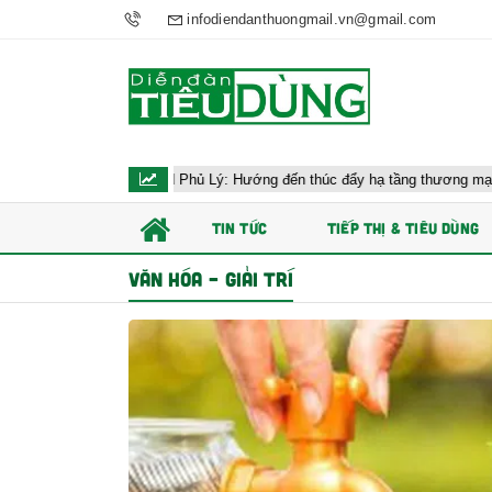
infodiendanthuongmail.vn@gmail.com
i công AEON Phủ Lý: Hướng đến thúc đẩy hạ tầng thương mại Ninh Bình
TIN TỨC
TIẾP THỊ & TIÊU DÙNG
VĂN HÓA – GIẢI TRÍ