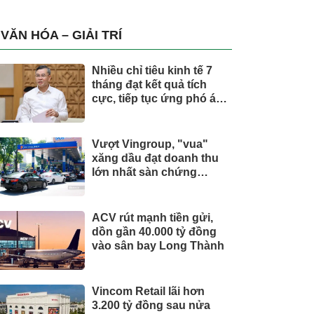
Tổng Giám đốc doanh
nghiệp hàng không vũ
trụ, nắm giữ khối tài sản
VĂN HÓA – GIẢI TRÍ
hàng nghìn tỷ
Nhiều chỉ tiêu kinh tế 7
tháng đạt kết quả tích
cực, tiếp tục ứng phó áp
lực lạm phát
Vượt Vingroup, "vua"
xăng dầu đạt doanh thu
lớn nhất sàn chứng
khoán
ACV rút mạnh tiền gửi,
dồn gần 40.000 tỷ đồng
vào sân bay Long Thành
Vincom Retail lãi hơn
3.200 tỷ đồng sau nửa