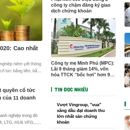
công ty chậm đăng ký giao
dịch chứng khoán
2020: Cao nhất
Công ty mẹ Minh Phú (MPC):
 nghiệp niêm yết thông
Lãi 9 tháng giảm 14%, vốn
ổ tức bằng tiền, bằng
hóa TTCK “bốc hơi” hơn 900
UPCOM.
tỷ đồng sau một tháng
Tin đọc nhiều
t quyền cổ tức
n của 11 doanh
Vượt Vingroup, "vua"
xăng dầu đạt doanh thu
anh nghiệp trong đó
lớn nhất sàn chứng
khoán
M, LTG, HU6 VFG,...
 lịch chốt quyền nhận