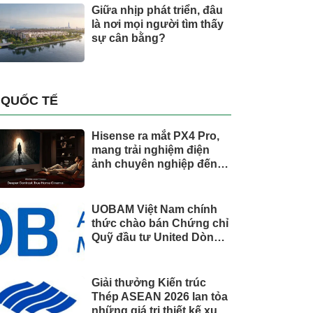
Giữa nhịp phát triển, đâu
là nơi mọi người tìm thấy
sự cân bằng?
QUỐC TẾ
Hisense ra mắt PX4 Pro,
mang trải nghiệm điện
ảnh chuyên nghiệp đến
không gian gia đình
UOBAM Việt Nam chính
thức chào bán Chứng chỉ
Quỹ đầu tư United Dòng
Tiền Linh Hoạt (UMMF)
Giải thưởng Kiến trúc
Thép ASEAN 2026 lan tỏa
những giá trị thiết kế xuất