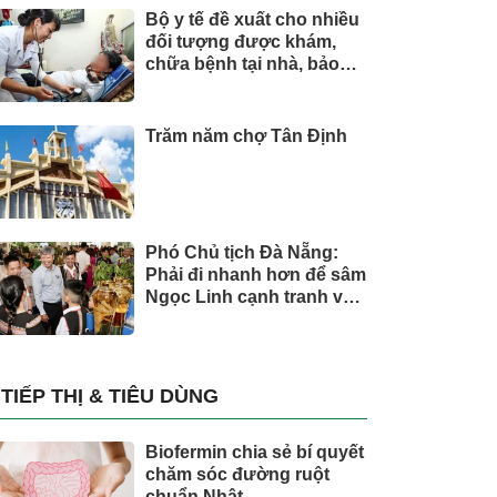
Bộ y tế đề xuất cho nhiều
đối tượng được khám,
chữa bệnh tại nhà, bảo
hiểm y tế chi trả
Trăm năm chợ Tân Định
Phó Chủ tịch Đà Nẵng:
Phải đi nhanh hơn để sâm
Ngọc Linh cạnh tranh với
thế giới
TIẾP THỊ & TIÊU DÙNG
Biofermin chia sẻ bí quyết
chăm sóc đường ruột
chuẩn Nhật