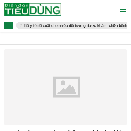
Bộ y tế đề xuất cho nhiều đối tượng được khám, chữa bệnh tại 
CÔNG NGHỆ - XE