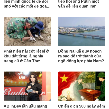
liên minh quốc tế để đối
tiếp hỏi ông Putin một
phó với các mối đe dọa
vấn đề liên quan Iran
từ lực lượng Houthi
Phát hiện hài cốt liệt sĩ ở
Đồng Nai đã quy hoạch
khu đất từng là nghĩa
ra sao để trở thành cửa
trang cũ ở Cần Thơ
ngõ động lực phía Nam?
AB InBev lần đầu mang
Chiến dịch 500 ngày đêm