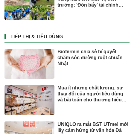
trường: 'Đòn bẩy' tài chính
công và bước ngoặt quản trị
hiện đại
TIẾP THỊ & TIÊU DÙNG
Biofermin chia sẻ bí quyết
chăm sóc đường ruột chuẩn
Nhật
Mua ít nhưng chất lượng: sự
thay đổi của người tiêu dùng
và bài toán cho thương hiệu
quốc tế
UNIQLO ra mắt BST UTme! mới
lấy cảm hứng từ văn hóa Đà