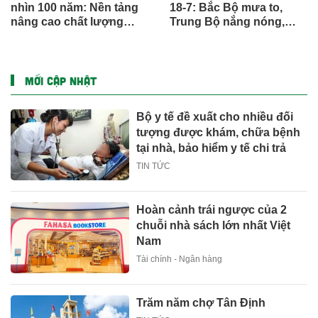
nhìn 100 năm: Nền tảng
18-7: Bắc Bộ mưa to,
nâng cao chất lượng
Trung Bộ nắng nóng,
sống người dân
Nam Bộ mưa chiều
MỚI CẬP NHẬT
Bộ y tế đề xuất cho nhiều đối
tượng được khám, chữa bệnh
tại nhà, bảo hiểm y tế chi trả
TIN TỨC
Hoàn cảnh trái ngược của 2
chuỗi nhà sách lớn nhất Việt
Nam
Tài chính - Ngân hàng
Trăm năm chợ Tân Định