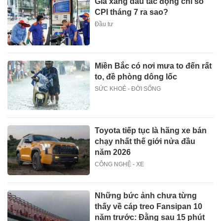
Giá xăng dầu tác động chỉ số
CPI tháng 7 ra sao?
Đầu tư
Miền Bắc có nơi mưa to đến rất
to, đề phòng dông lốc
SỨC KHOẺ - ĐỜI SỐNG
Toyota tiếp tục là hãng xe bán
chạy nhất thế giới nửa đầu
năm 2026
CÔNG NGHỆ - XE
Những bức ảnh chưa từng
thấy về cáp treo Fansipan 10
năm trước: Đằng sau 15 phút