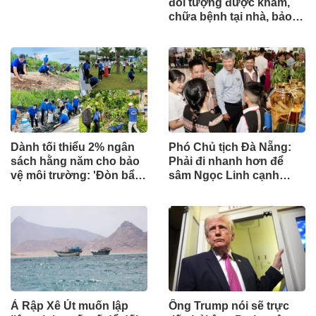
đối tượng được khám,
chữa bệnh tại nhà, bảo
hiểm y tế chi trả
Dành tối thiểu 2% ngân
Phó Chủ tịch Đà Nẵng:
sách hằng năm cho bảo
Phải đi nhanh hơn để
vệ môi trường: 'Đòn bẩy'
sâm Ngọc Linh cạnh
tài chính công và bước
tranh với thế giới
ngoặt quản trị hiện đại
Ả Rập Xê Út muốn lập
Ông Trump nói sẽ trực