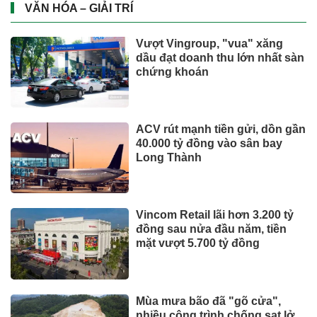
VĂN HÓA – GIẢI TRÍ
Vượt Vingroup, "vua" xăng
dầu đạt doanh thu lớn nhất sàn
chứng khoán
ACV rút mạnh tiền gửi, dồn gần
40.000 tỷ đồng vào sân bay
Long Thành
Vincom Retail lãi hơn 3.200 tỷ
đồng sau nửa đầu năm, tiền
mặt vượt 5.700 tỷ đồng
Mùa mưa bão đã "gõ cửa",
nhiều công trình chống sạt lở