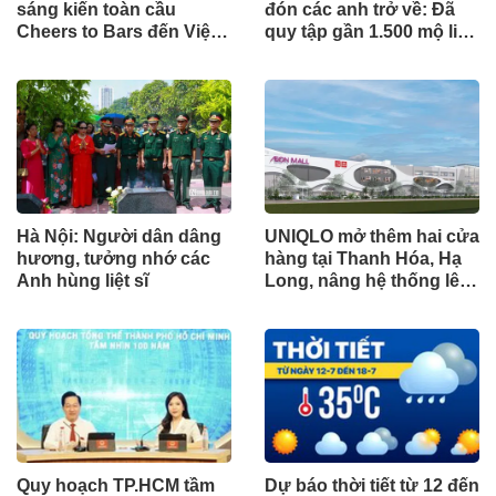
sáng kiến toàn cầu
đón các anh trở về: Đã
Cheers to Bars đến Việt
quy tập gần 1.500 mộ liệt
Nam
sĩ
Hà Nội: Người dân dâng
UNIQLO mở thêm hai cửa
hương, tưởng nhớ các
hàng tại Thanh Hóa, Hạ
Anh hùng liệt sĩ
Long, nâng hệ thống lên
34 điểm bán trên toàn
quốc
Quy hoạch TP.HCM tầm
Dự báo thời tiết từ 12 đến