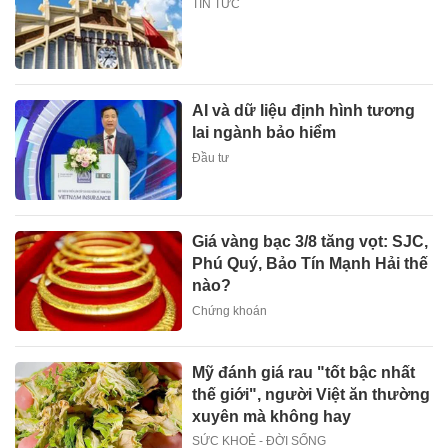
TIN TỨC
AI và dữ liệu định hình tương
lai ngành bảo hiểm
Đầu tư
Giá vàng bạc 3/8 tăng vọt: SJC,
Phú Quý, Bảo Tín Mạnh Hải thế
nào?
Chứng khoán
Mỹ đánh giá rau "tốt bậc nhất
thế giới", người Việt ăn thường
xuyên mà không hay
SỨC KHOẺ - ĐỜI SỐNG