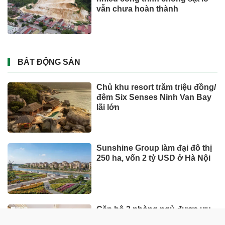
vẫn chưa hoàn thành
BẤT ĐỘNG SẢN
Chủ khu resort trăm triệu đồng/
đêm Six Senses Ninh Van Bay
lãi lớn
Sunshine Group làm đại đô thị
250 ha, vốn 2 tỷ USD ở Hà Nội
Căn hộ 2 phòng ngủ được ưu
tiên nhờ tính khai thác thực