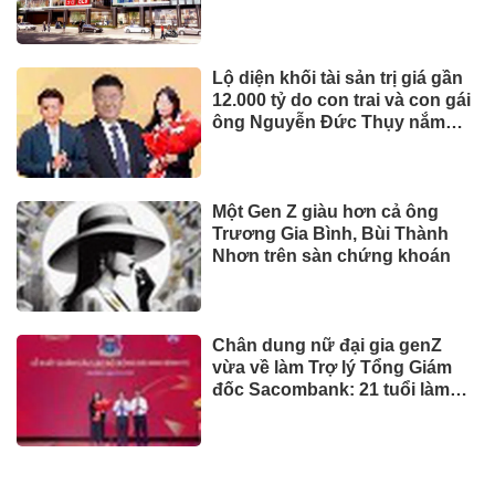
thu và lợi nhuận năm 2026
Lộ diện khối tài sản trị giá gần
12.000 tỷ do con trai và con gái
ông Nguyễn Đức Thụy nắm
giữ tại một công ty sắp lên sàn
Một Gen Z giàu hơn cả ông
Trương Gia Bình, Bùi Thành
Nhơn trên sàn chứng khoán
Chân dung nữ đại gia genZ
vừa về làm Trợ lý Tổng Giám
đốc Sacombank: 21 tuổi làm
Tổng Giám đốc doanh nghiệp
hàng không vũ trụ, nắm giữ
khối tài sản hàng nghìn tỷ