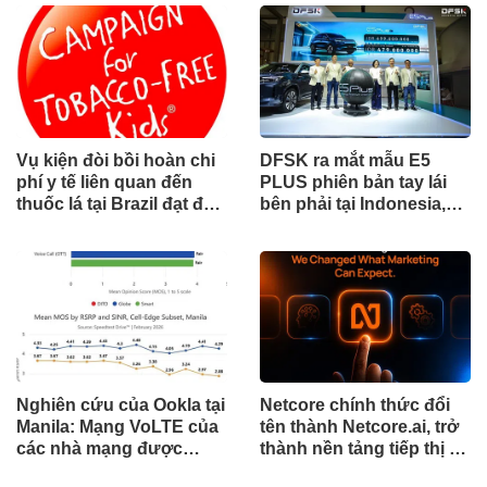
công nghiệp
Vụ kiện đòi bồi hoàn chi
DFSK ra mắt mẫu E5
phí y tế liên quan đến
PLUS phiên bản tay lái
thuốc lá tại Brazil đạt đến
bên phải tại Indonesia,
cột mốc quan trọng khi
đánh dấu cột mốc mới
tòa án chuẩn bị ra phán
trong hành trình mở rộng
quyết.
toàn cầu
Nghiên cứu của Ookla tại
Netcore chính thức đổi
Manila: Mạng VoLTE của
tên thành Netcore.ai, trở
các nhà mạng được
thành nền tảng tiếp thị tự
chứng minh vượt trội
động bằng AI đầu tiên