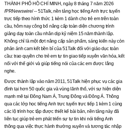
THÀNH PHỐ HỒ CHÍ MINH, ngày 8 tháng 7 năm 2026
/PRNewswire/ -- 51Talk, nền tảng học tiếng Anh trực tuyến
trực tiếp theo hình thức 1 kèm 1 dành cho trẻ em trên toàn
cầu, hôm nay công bố nâng cấp toàn diện chương trình
giảng dạy toàn cầu nhân dịp kỷ niệm 15 năm thành lập.
Không chỉ là một đợt nâng cấp sản phẩm, sáng kiến này còn
phản ánh cam kết bền bỉ của 51Talk đối với giáo dục toàn
cầu: trao quyền cho trẻ em tự tin giao tiếp xuyên văn hóa, kết
nối với thế giới và giúp tiếng nói của các em được lắng
nghe.
Được thành lập vào năm 2011, 51Talk hiện phục vụ các gia
đình tại hơn 50 quốc gia và vùng lãnh thổ, với sự hiện diện
mạnh mẽ tại Đông Nam Á, Trung Đông và Đông Á. Thông
qua các lớp học tiếng Anh trực tuyến trực tiếp 1 kèm 1 cùng
các lộ trình học tập được thiết kế bài bản, nền tảng này đã
liên tục giúp trẻ em phát triển sự tự tin khi nói tiếng Anh
thông qua việc thực hành thường xuyên và tương tác nhập