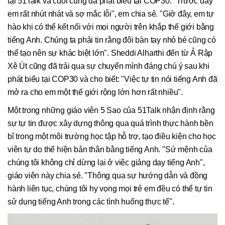
tại 51Talk và cuối cùng đã phát biểu tại COP30. "Trước đây
em rất nhút nhát và sợ mắc lỗi", em chia sẻ. "Giờ đây, em tự
hào khi có thể kết nối với mọi người trên khắp thế giới bằng
tiếng Anh. Chúng ta phải tin rằng đôi bàn tay nhỏ bé cũng có
thể tạo nên sự khác biệt lớn". Sheddi Alharthi đến từ Ả Rập
Xê Út cũng đã trải qua sự chuyển mình đáng chú ý sau khi
phát biểu tại COP30 và cho biết: "Việc tự tin nói tiếng Anh đã
mở ra cho em một thế giới rộng lớn hơn rất nhiều".
Một trong những giáo viên 5 Sao của 51Talk nhận định rằng
sự tự tin được xây dựng thông qua quá trình thực hành bền
bỉ trong một môi trường học tập hỗ trợ, tạo điều kiện cho học
viên tự do thể hiện bản thân bằng tiếng Anh. "Sứ mệnh của
chúng tôi không chỉ dừng lại ở việc giảng dạy tiếng Anh",
giáo viên này chia sẻ. "Thông qua sự hướng dẫn và đồng
hành liên tục, chúng tôi hy vọng mọi trẻ em đều có thể tự tin
sử dụng tiếng Anh trong các tình huống thực tế".