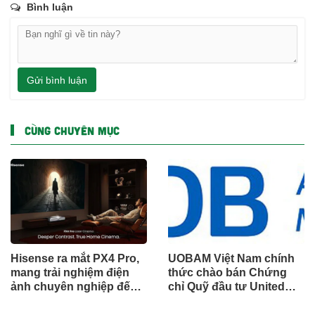
Bình luận
Gửi bình luận
CÙNG CHUYÊN MỤC
Hisense ra mắt PX4 Pro,
UOBAM Việt Nam chính
mang trải nghiệm điện
thức chào bán Chứng
ảnh chuyên nghiệp đến
chỉ Quỹ đầu tư United
không gian gia đình
Dòng Tiền Linh Hoạt
(UMMF)