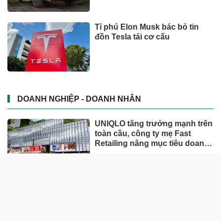
Tỉ phú Elon Musk bác bỏ tin
đồn Tesla tái cơ cấu
DOANH NGHIỆP - DOANH NHÂN
UNIQLO tăng trưởng mạnh trên
toàn cầu, công ty mẹ Fast
Retailing nâng mục tiêu doanh
thu và lợi nhuận năm 2026
Lộ diện khối tài sản trị giá gần
12.000 tỷ do con trai và con gái
ông Nguyễn Đức Thụy nắm
giữ tại một công ty sắp lên sàn