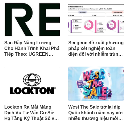
hơn các ứng dụng OTT
chia sẻ trách nhiệm tăng
về chất lượng và độ tin
trưởng khách hàng
cậy của cuộc gọi thoại
Sạc Đầy Năng Lượng
Seegene đề xuất phương
Cho Hành Trình Khai Phá
pháp xét nghiệm toàn
Tiếp Theo: UGREEN
diện đối với nhiễm trùng
Công Bố Bộ Sưu Tập
đường sinh sản thông
Honkai: Star Rail Chính
qua Nghiên cứu lâm
Thức Tại Đông Nam Á
sàng một triệu ca toàn
cầu (GMCS)
Lockton Ra Mắt Mảng
West The Sale trở lại dịp
Dịch Vụ Tư Vấn Cơ Sở
Quốc khánh năm nay với
Hạ Tầng Kỹ Thuật Số và
nhiều thương hiệu mới,
Trung Tâm Dữ Liệu Toàn
phần thưởng và ưu đãi