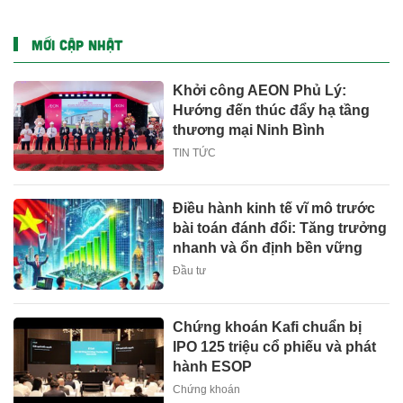
Cầu
mua sắm lên tới 90% tại
IMM và Westgate
MỚI CẬP NHẬT
Khởi công AEON Phủ Lý:
Hướng đến thúc đẩy hạ tầng
thương mại Ninh Bình
TIN TỨC
Điều hành kinh tế vĩ mô trước
bài toán đánh đổi: Tăng trưởng
nhanh và ổn định bền vững
Đầu tư
Chứng khoán Kafi chuẩn bị
IPO 125 triệu cổ phiếu và phát
hành ESOP
Chứng khoán