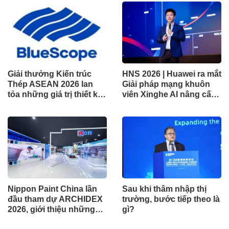
Giải thưởng Kiến trúc
HNS 2026 | Huawei ra mắt
Thép ASEAN 2026 lan
Giải pháp mạng khuôn
tỏa những giá trị thiết kế
viên Xinghe AI nâng cấp
xuất sắc qua hợp tác khu
cho khu vực Nam Phi
vực
Nippon Paint China lần
Sau khi thâm nhập thị
đầu tham dự ARCHIDEX
trường, bước tiếp theo là
2026, giới thiệu những
gì?
đổi mới cho các ngành