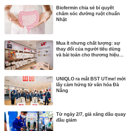
Biofermin chia sẻ bí quyết
chăm sóc đường ruột chuẩn
Nhật
Mua ít nhưng chất lượng: sự
thay đổi của người tiêu dùng
và bài toán cho thương hiệu
quốc tế
UNIQLO ra mắt BST UTme! mới
lấy cảm hứng từ văn hóa Đà
Nẵng
Từ ngày 2/7, giá xăng dầu quay
đầu giảm