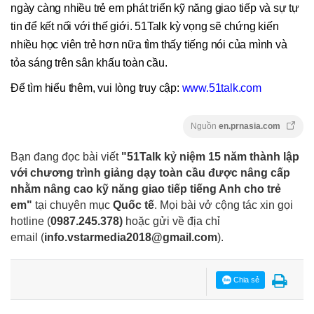
ngày càng nhiều trẻ em phát triển kỹ năng giao tiếp và sự tự
tin để kết nối với thế giới. 51Talk kỳ vọng sẽ chứng kiến
nhiều học viên trẻ hơn nữa tìm thấy tiếng nói của mình và
tỏa sáng trên sân khấu toàn cầu.
Để tìm hiểu thêm, vui lòng truy cập:
www.51talk.com
Nguồn
en.prnasia.com
Bạn đang đọc bài viết
"51Talk kỷ niệm 15 năm thành lập
với chương trình giảng dạy toàn cầu được nâng cấp
nhằm nâng cao kỹ năng giao tiếp tiếng Anh cho trẻ
em"
tại chuyên mục
Quốc tế
. Mọi bài vở cộng tác xin gọi
hotline (
0987.245.378
)
hoặc gửi về địa chỉ
email
(
info.vstarmedia2018@gmail.com
).
Chia sẻ