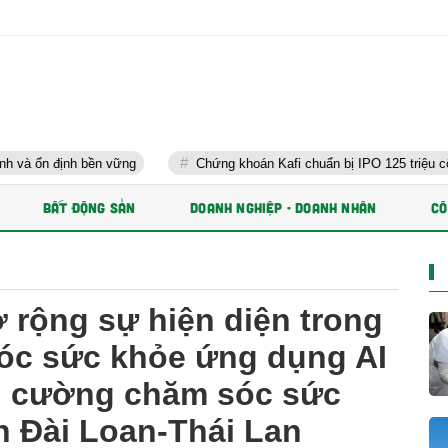
 bền vững
Chứng khoán Kafi chuẩn bị IPO 125 triệu cổ phiếu và ph
BẤT ĐỘNG SẢN
DOANH NGHIỆP - DOANH NHÂN
CÔ
 rộng sự hiện diện trong
sóc sức khỏe ứng dụng AI
ng cường chăm sóc sức
h Đài Loan-Thái Lan