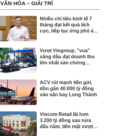
trụ, nắm giữ khối tài sản
VĂN HÓA – GIẢI TRÍ
hàng nghìn tỷ
Nhiều chỉ tiêu kinh tế 7
tháng đạt kết quả tích
cực, tiếp tục ứng phó áp
lực lạm phát
Vượt Vingroup, "vua"
xăng dầu đạt doanh thu
lớn nhất sàn chứng
khoán
ACV rút mạnh tiền gửi,
dồn gần 40.000 tỷ đồng
vào sân bay Long Thành
Vincom Retail lãi hơn
3.200 tỷ đồng sau nửa
đầu năm, tiền mặt vượt
5.700 tỷ đồng