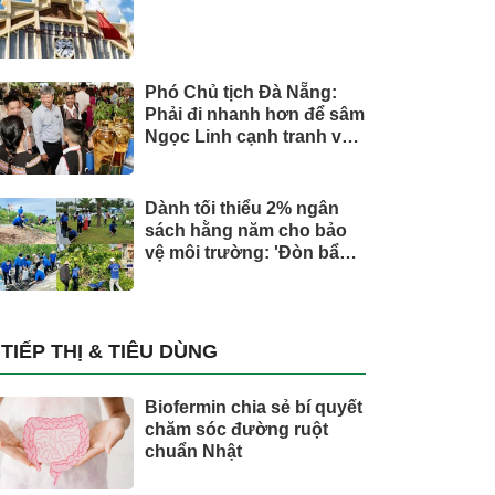
Phó Chủ tịch Đà Nẵng:
Phải đi nhanh hơn để sâm
Ngọc Linh cạnh tranh với
thế giới
Dành tối thiểu 2% ngân
sách hằng năm cho bảo
vệ môi trường: 'Đòn bẩy'
tài chính công và bước
ngoặt quản trị hiện đại
TIẾP THỊ & TIÊU DÙNG
Biofermin chia sẻ bí quyết
chăm sóc đường ruột
chuẩn Nhật