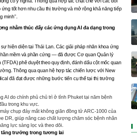
 động có ý nghĩa. Thông qua hợp tác chặt chẽ với các đối
p ứng tốt hơn nhu cầu thị trường và mở rộng khả năng tiếp
g minh".
ương nhằm thúc đẩy các ứng dụng AI đa dạng trong
 sự hiện diện tại Thái Lan. Các giải pháp nhãn khoa ứng
 phần mềm và phần cứng — đã được Cơ quan Quản lý
(TFDA) phê duyệt theo quy định, đánh dấu cột mốc quan
 trường. Thông qua quan hệ hợp tác chiến lược với New
cal đã đạt được những bước tiến cụ thể tại thị trường
 AI do chính phủ chủ trì ở tỉnh Phuket tại năm bệnh
đầu trong khu vực.
ai máy chụp đáy mắt không giãn đồng tử ARC-1000 của
See DR, giúp nâng cao chất lượng chăm sóc bệnh nhân
ăng lực sàng lọc và theo dõi.
 tăng trưởng trong tương lai