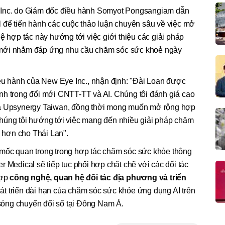
 Inc. do Giám đốc điều hành Somyot Pongsangiam dẫn
l để tiến hành các cuộc thảo luận chuyên sâu về việc mở
ệ hợp tác này hướng tới việc giới thiệu các giải pháp
 mới nhằm đáp ứng nhu cầu chăm sóc sức khoẻ ngày
 hành của New Eye Inc., nhận định: "Đài Loan được
nh trong đổi mới CNTT-TT và AI. Chúng tôi đánh giá cao
và Upsynergy Taiwan, đồng thời mong muốn mở rộng hợp
húng tôi hướng tới việc mang đến nhiều giải pháp chăm
n hơn cho Thái Lan".
mốc quan trọng trong hợp tác chăm sóc sức khỏe thông
 Medical sẽ tiếp tục phối hợp chặt chẽ với các đối tác
hợp
công nghệ, quan hệ đối tác địa phương và triển
t triển dài hạn của chăm sóc sức khỏe ứng dụng AI trên
n sóng chuyển đổi số tại Đông Nam Á.