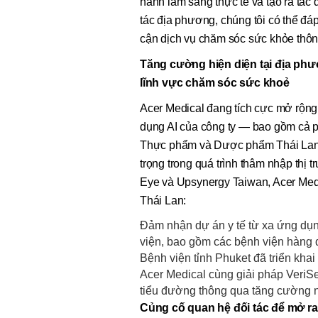
hành lâm sàng thực tế và tạo ra tác
tác địa phương, chúng tôi có thể đá
cận dịch vụ chăm sóc sức khỏe thôn
Tăng cường hiện diện tại địa ph
lĩnh vực chăm sóc sức khoẻ
Acer Medical đang tích cực mở rộng
dụng AI của công ty — bao gồm cả
Thực phẩm và Dược phẩm Thái Lan 
trọng trong quá trình thâm nhập thị
Eye và Upsynergy Taiwan, Acer Medi
Thái Lan:
Đảm nhận dự án y tế từ xa ứng dụng
viện, bao gồm các bệnh viện hàng 
Bệnh viện tỉnh Phuket đã triển kh
Acer Medical cùng giải pháp Veri
tiểu đường thông qua tăng cường n
Củng cố quan hệ đối tác để mở ra