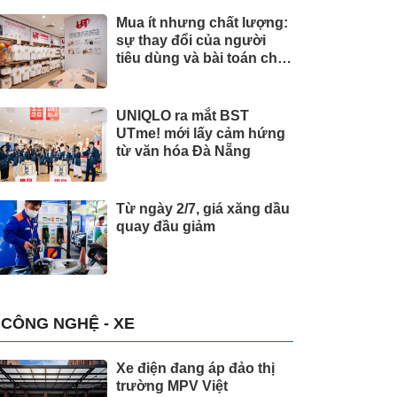
Mua ít nhưng chất lượng:
sự thay đổi của người
tiêu dùng và bài toán cho
thương hiệu quốc tế
UNIQLO ra mắt BST
UTme! mới lấy cảm hứng
từ văn hóa Đà Nẵng
Từ ngày 2/7, giá xăng dầu
quay đầu giảm
CÔNG NGHỆ - XE
Xe điện đang áp đảo thị
trường MPV Việt