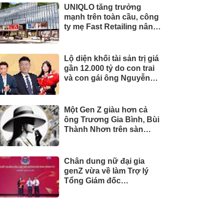
UNIQLO tăng trưởng
mạnh trên toàn cầu, công
ty mẹ Fast Retailing nâng
mục tiêu doanh thu và lợi
nhuận năm 2026
Lộ diện khối tài sản trị giá
gần 12.000 tỷ do con trai
và con gái ông Nguyễn
Đức Thụy nắm giữ tại một
công ty sắp lên sàn
Một Gen Z giàu hơn cả
ông Trương Gia Bình, Bùi
Thành Nhơn trên sàn
chứng khoán
Chân dung nữ đại gia
genZ vừa về làm Trợ lý
Tổng Giám đốc
Sacombank: 21 tuổi làm
Tổng Giám đốc doanh
nghiệp hàng không vũ