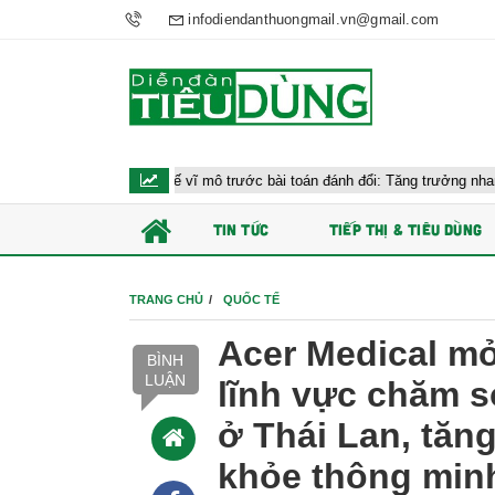
infodiendanthuongmail.vn@gmail.com
u hành kinh tế vĩ mô trước bài toán đánh đổi: Tăng trưởng nhanh và ổn định
TIN TỨC
TIẾP THỊ & TIÊU DÙNG
TRANG CHỦ
QUỐC TẾ
Acer Medical mở
BÌNH
LUẬN
lĩnh vực chăm 
ở Thái Lan, tă
khỏe thông min