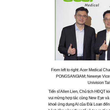
From left to right: Acer Medica
PONGSANGIAM; Neweye Vice
Univision Ta
Tiến sĩ Allen Lien, Chủ tịch HĐQT k
vui mừng hợp tác cùng New Eye và 
khoẻ ứng dụng AI của Đài Loan đến T