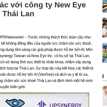
ác với công ty New Eye
i Thái Lan
/PRNewswire/ -- Trước những thách thức toàn cầu như
ân bổ không đồng đều của nguồn lực chăm sóc sức khoẻ,
 ứng dụng lâm sàng các giải pháp được hỗ trợ bởi AI. Mới
synergy Taiwan và New Eye Inc. có trụ sở tại Thái Lan,
ch sử trong lĩnh vực thiết bị nhãn khoa, nhằm xây dựng
ích hợp tại Thái Lan. Sự hợp tác này kết hợp các thiết bị
oán được hỗ trợ bởi AI (VeriSee) và dịch vụ y tế từ xa,
ng chăm sóc sức khoẻ Thái Lan và định hình một hệ sinh
xuyên biên giới.