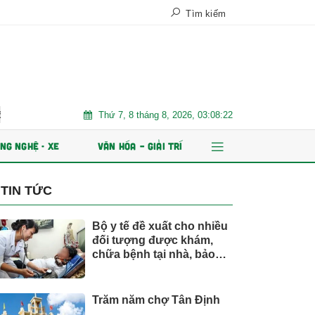
Tìm kiếm
Thứ 7, 8 tháng 8, 2026, 03:08:23
át hành ESOP
Xe điện đang áp đảo thị trường MPV Việt
Nh
NG NGHỆ - XE
VĂN HÓA – GIẢI TRÍ
TIN TỨC
Bộ y tế đề xuất cho nhiều
đối tượng được khám,
chữa bệnh tại nhà, bảo
hiểm y tế chi trả
Trăm năm chợ Tân Định