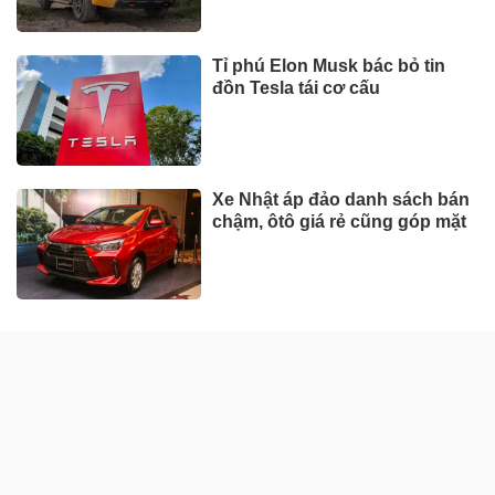
Tỉ phú Elon Musk bác bỏ tin
đồn Tesla tái cơ cấu
Xe Nhật áp đảo danh sách bán
chậm, ôtô giá rẻ cũng góp mặt
DOANH NGHIỆP - DOANH NHÂN
UNIQLO tăng trưởng mạnh trên
toàn cầu, công ty mẹ Fast
Retailing nâng mục tiêu doanh
thu và lợi nhuận năm 2026