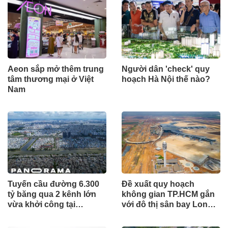
Aeon sắp mở thêm trung
Người dân 'check' quy
tâm thương mại ở Việt
hoạch Hà Nội thế nào?
Nam
Tuyến cầu đường 6.300
Đề xuất quy hoạch
tỷ băng qua 2 kênh lớn
không gian TP.HCM gắn
vừa khởi công tại
với đô thị sân bay Long
TP.HCM
Thành