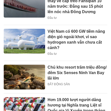
thấy về cáp treo Fansipan 10
năm trước: Đằng sau 15 phút
lên nóc nhà Đông Dương
Đầu tư
Việt Nam có 600 GW tiềm năng
điện gió ngoài khơi, vì sao
hydrogen xanh vẫn chưa cất
cánh?
Đầu tư
Chủ khu resort trăm triệu đồng/
đêm Six Senses Ninh Van Bay
lãi lớn
BẤT ĐỘNG SẢN
Hơn 19.000 lượt người dâng
hương tại Nghĩa trang Liệt sĩ
Quốc gia Vị Xuyên trong tháng