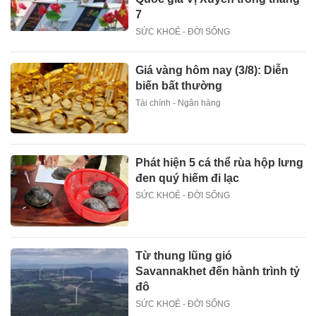
7
SỨC KHOẺ - ĐỜI SỐNG
Giá vàng hôm nay (3/8): Diễn
biến bất thường
Tài chính - Ngân hàng
Phát hiện 5 cá thể rùa hộp lưng
đen quý hiếm đi lạc
SỨC KHOẺ - ĐỜI SỐNG
Từ thung lũng gió
Savannakhet đến hành trình tỷ
đô
SỨC KHOẺ - ĐỜI SỐNG