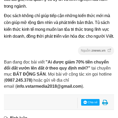
trong ngành.
Đọc sách không chỉ giúp tiếp cận những kiến thức mới mà
còn giúp mở rộng tầm nhìn và phát triển bản thân. Tủ sách
kiến thức kinh tế mong muốn lan tỏa tri thức trong lĩnh vực
kinh doanh, đồng thời phát triển văn hóa đọc cho người Việt.
Nguồn
znews.vn
Bạn đang đọc bài viết
"Ai được giảm 70% tiền chuyển
đổi đất vườn lên đất ở theo quy định mới?"
tại chuyên
mục
BẤT ĐỘNG SẢN
. Mọi bài vở cộng tác xin gọi hotline
(
0987.245.378
)
hoặc gửi về địa chỉ
email
(
info.vstarmedia2018@gmail.com
).
Chia sẻ
Bình luận