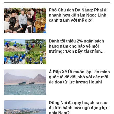
Phó Chủ tịch Đà Nẵng: Phải đi
nhanh hơn để sâm Ngọc Linh
cạnh tranh với thế giới
Dành tối thiểu 2% ngân sách
hằng năm cho bảo vệ môi
trường: 'Đòn bẩy' tài chính
công và bước ngoặt quản trị
hiện đại
Ả Rập Xê Út muốn lập liên minh
quốc tế để đối phó với các mối
đe dọa từ lực lượng Houthi
Đồng Nai đã quy hoạch ra sao
để trở thành cửa ngõ động lực
phía Nam?