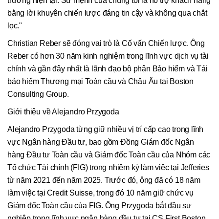
trường hiện tại. Sứ mệnh của chúng tôi là hỗ trợ khách hàng
bằng lời khuyên chiến lược đáng tin cậy và không qua chắt
lọc."
Christian Reber sẽ đóng vai trò là Cố vấn Chiến lược. Ông
Reber có hơn 30 năm kinh nghiệm trong lĩnh vực dịch vụ tài
chính và gần đây nhất là lãnh đạo bộ phận Bảo hiểm và Tái
bảo hiểm Thương mại Toàn cầu và Châu Âu tại Boston
Consulting Group.
Giới thiệu về Alejandro Przygoda
Alejandro Przygoda từng giữ nhiều vị trí cấp cao trong lĩnh
vực Ngân hàng Đầu tư, bao gồm Đồng Giám đốc Ngân
hàng Đầu tư Toàn cầu và Giám đốc Toàn cầu của Nhóm các
Tổ chức Tài chính (FIG) trong nhiệm kỳ làm việc tại Jefferies
từ năm 2021 đến năm 2025. Trước đó, ông đã có 18 năm
làm việc tại Credit Suisse, trong đó 10 năm giữ chức vụ
Giám đốc Toàn cầu của FIG. Ông Przygoda bắt đầu sự
nghiệp trong lĩnh vực ngân hàng đầu tư tại CS First Boston