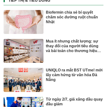
TIẾP THỊ & TIÊU DÙNG
Biofermin chia sẻ bí quyết
chăm sóc đường ruột chuẩn
Nhật
Mua ít nhưng chất lượng: sự
thay đổi của người tiêu dùng
và bài toán cho thương hiệu
quốc tế
UNIQLO ra mắt BST UTme! mới
lấy cảm hứng từ văn hóa Đà
Nẵng
Từ ngày 2/7, giá xăng dầu quay
đầu giảm