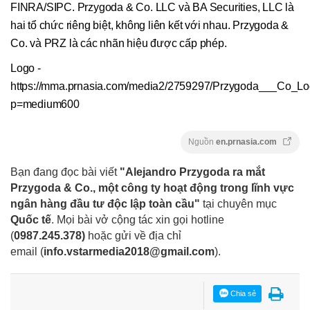
FINRA/SIPC. Przygoda & Co. LLC và BA Securities, LLC là
hai tổ chức riêng biệt, không liên kết với nhau. Przygoda &
Co. và PRZ là các nhãn hiệu được cấp phép.
Logo -
https://mma.prnasia.com/media2/2759297/Przygoda___Co_Lo
p=medium600
Nguồn
en.prnasia.com
Bạn đang đọc bài viết
"Alejandro Przygoda ra mắt
Przygoda & Co., một công ty hoạt động trong lĩnh vực
ngân hàng đầu tư độc lập toàn cầu"
tại chuyên mục
Quốc tế
. Mọi bài vở cộng tác xin gọi hotline
(
0987.245.378
)
hoặc gửi về địa chỉ
email
(
info.vstarmedia2018@gmail.com
).
Chia sẻ