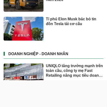
Tỉ phú Elon Musk bác bỏ tin
đồn Tesla tái cơ cấu
DOANH NGHIỆP - DOANH NHÂN
UNIQLO tăng trưởng mạnh trên
toàn cầu, công ty mẹ Fast
Retailing nâng mục tiêu doanh
thu và lợi nhuận năm 2026
Lộ diện khối tài sản trị giá gần
12.000 tỷ do con trai và con gái
ông Nguyễn Đức Thụy nắm