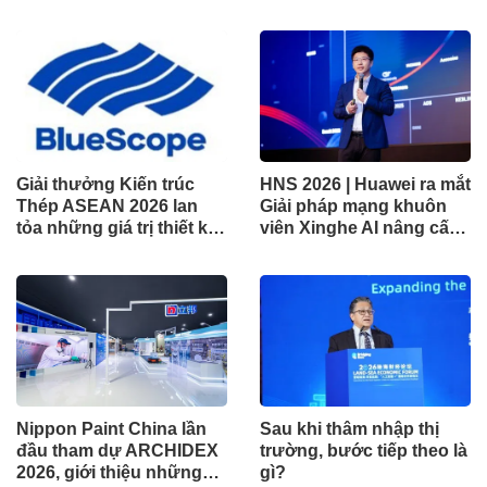
không gian gia đình
Dòng Tiền Linh Hoạt
(UMMF)
Giải thưởng Kiến trúc
HNS 2026 | Huawei ra mắt
Thép ASEAN 2026 lan
Giải pháp mạng khuôn
tỏa những giá trị thiết kế
viên Xinghe AI nâng cấp
xuất sắc qua hợp tác khu
cho khu vực Nam Phi
vực
Nippon Paint China lần
Sau khi thâm nhập thị
đầu tham dự ARCHIDEX
trường, bước tiếp theo là
2026, giới thiệu những
gì?