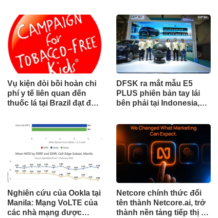
đổi mới cho các ngành
công nghiệp
Vụ kiện đòi bồi hoàn chi
DFSK ra mắt mẫu E5
phí y tế liên quan đến
PLUS phiên bản tay lái
thuốc lá tại Brazil đạt đến
bên phải tại Indonesia,
cột mốc quan trọng khi
đánh dấu cột mốc mới
tòa án chuẩn bị ra phán
trong hành trình mở rộng
quyết.
toàn cầu
Nghiên cứu của Ookla tại
Netcore chính thức đổi
Manila: Mạng VoLTE của
tên thành Netcore.ai, trở
các nhà mạng được
thành nền tảng tiếp thị tự