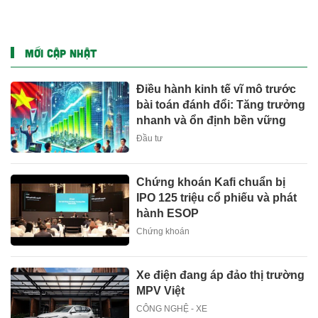
Trung Tâm Dữ Liệu Toàn
phần thưởng và ưu đãi
Cầu
mua sắm lên tới 90% tại
IMM và Westgate
MỚI CẬP NHẬT
Điều hành kinh tế vĩ mô trước
bài toán đánh đổi: Tăng trưởng
nhanh và ổn định bền vững
Đầu tư
Chứng khoán Kafi chuẩn bị
IPO 125 triệu cổ phiếu và phát
hành ESOP
Chứng khoán
Xe điện đang áp đảo thị trường
MPV Việt
CÔNG NGHỆ - XE