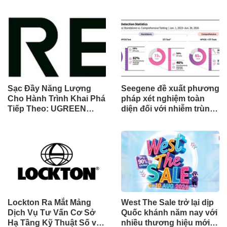
chứng minh vượt trội
động bằng AI đầu tiên
hơn các ứng dụng OTT
chia sẻ trách nhiệm tăng
về chất lượng và độ tin
trưởng khách hàng
cậy của cuộc gọi thoại
Sạc Đầy Năng Lượng
Seegene đề xuất phương
Cho Hành Trình Khai Phá
pháp xét nghiệm toàn
Tiếp Theo: UGREEN
diện đối với nhiễm trùng
Công Bố Bộ Sưu Tập
đường sinh sản thông
Honkai: Star Rail Chính
qua Nghiên cứu lâm
Thức Tại Đông Nam Á
sàng một triệu ca toàn
cầu (GMCS)
Lockton Ra Mắt Mảng
West The Sale trở lại dịp
Dịch Vụ Tư Vấn Cơ Sở
Quốc khánh năm nay với
Hạ Tầng Kỹ Thuật Số và
nhiều thương hiệu mới,