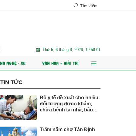
Tìm kiếm
Thứ 5, 6 tháng 8, 2026, 19:58:02
t Việt Nam
Trăm năm chợ Tân Định
AI và dữ liệu định hì
NG NGHỆ - XE
VĂN HÓA – GIẢI TRÍ
TIN TỨC
Bộ y tế đề xuất cho nhiều
đối tượng được khám,
chữa bệnh tại nhà, bảo
hiểm y tế chi trả
Trăm năm chợ Tân Định