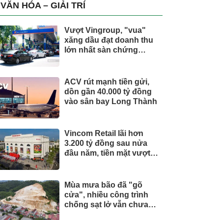
trụ, nắm giữ khối tài sản
VĂN HÓA – GIẢI TRÍ
hàng nghìn tỷ
Vượt Vingroup, "vua"
xăng dầu đạt doanh thu
lớn nhất sàn chứng
khoán
ACV rút mạnh tiền gửi,
dồn gần 40.000 tỷ đồng
vào sân bay Long Thành
Vincom Retail lãi hơn
3.200 tỷ đồng sau nửa
đầu năm, tiền mặt vượt
5.700 tỷ đồng
Mùa mưa bão đã "gõ
cửa", nhiều công trình
chống sạt lở vẫn chưa
hoàn thành