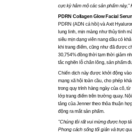
cực kỳ hâm mộ
các sản phẩm này,"
PDRN Collagen Glow Facial Seru
PDRN (ADN cá hồi) và Axit Hyaluroni
lung linh, mịn màng như thủy tinh m
siêu mịn dạng viên nang dầu có khả
khi trang điểm, cũng như đã được c
30,754% đồng thời tạm thời giảm nh
tắc nghẽn lỗ chân lông, sản phẩm đ
Chiến dịch này được khởi động vào 
mạng xã hội toàn cầu, cho phép khá
trong quy trình hàng ngày của cô, t
lớp trang điểm trên trường quay. Nộ
tảng của Jenner theo thỏa thuận hợp
động ra mắt sản phẩm.
"Chúng tôi rất vui mừng được hợp tá
Phong cách sống tối giản và trực qu