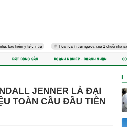
ểm y tế chi trả
Hoàn cảnh trái ngược của 2 chuỗi nhà sách lớn nhấ
BẤT ĐỘNG SẢN
DOANH NGHIỆP - DOANH NHÂN
CÔ
NDALL JENNER LÀ ĐẠI
ỆU TOÀN CẦU ĐẦU TIÊN