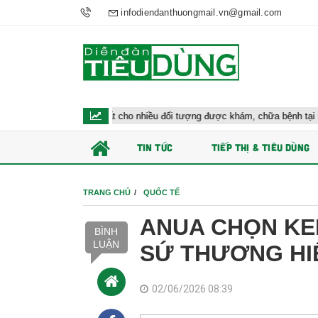
infodiendanthuongmail.vn@gmail.com
Bộ y tế đề xuất cho nhiều đối tượng được khám, chữa bệnh tại nhà, bảo hi
TIN TỨC
TIẾP THỊ & TIÊU DÙNG
TRANG CHỦ
QUỐC TẾ
ANUA CHỌN KE
BÌNH
LUẬN
SỨ THƯƠNG HI
02/06/2026 08:39