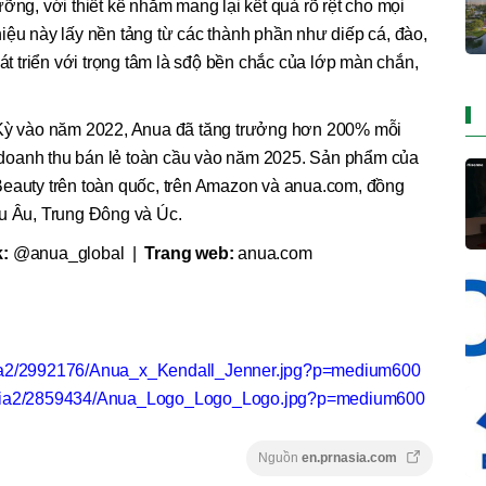
ỡng, với thiết kế nhằm mang lại kết quả rõ rệt cho mọi
iệu này lấy nền tảng từ các thành phần như diếp cá, đào,
 triển với trọng tâm là sđộ bền chắc của lớp màn chắn,
a Kỳ vào năm 2022, Anua đã tăng trưởng hơn 200% mỗi
doanh thu bán lẻ toàn cầu vào năm 2025. Sản phẩm của
Beauty trên toàn quốc, trên Amazon và anua.com, đồng
âu Âu, Trung Đông và Úc.
k:
@anua_global |
Trang web:
anua.com
dia2/2992176/Anua_x_Kendall_Jenner.jpg?p=medium600
edia2/2859434/Anua_Logo_Logo_Logo.jpg?p=medium600
Nguồn
en.prnasia.com