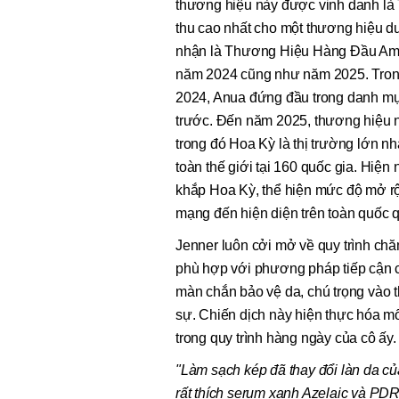
thương hiệu này được vinh danh là
thu cao nhất cho một thương hiệu d
nhận là Thương Hiệu Hàng Đầu Amaz
năm 2024 cũng như năm 2025. Tron
2024, Anua đứng đầu trong danh mụ
trước. Đến năm 2025, thương hiệu n
trong đó Hoa Kỳ là thị trường lớn n
toàn thế giới tại 160 quốc gia. Hiệ
khắp Hoa Kỳ, thể hiện mức độ mở rộ
mạng đến hiện diện trên toàn quốc q
Jenner luôn cởi mở về quy trình chă
phù hợp với phương pháp tiếp cận c
màn chắn bảo vệ da, chú trọng vào
sự. Chiến dịch này hiện thực hóa m
trong quy trình hàng ngày của cô ấy.
"Làm sạch kép đã thay đổi làn da của
rất thích serum xanh Azelaic và PDRN