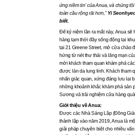
ứng niềm tin' của Anua, và chúng t
toàn cầu rộng rãi hơn,"
Yi Seonhyeo
biết.
Để kỷ niệm lần ra mắt này, Anua sẽ
hàng tạm thời đầy sống động tại k
tại 21 Greene Street, mở cửa chào 
hứng từ nét thư thái và lãng mạn củ
mời khách tham quan khám phá các
được làn da lung linh. Khách tham 
nhấn giác quan, xứng đáng lưu lại 
những khoảnh khắc khám phá sản p
Sương và trải nghiệm cửa hàng quà
Giới thiệu về Anua:
Được các Nhà Sáng Lập (Đồng Giá
thành lập vào năm 2019, Anua là m
giải pháp chuyên biệt cho nhiều vấ