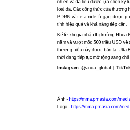
nhiên và da liễu được lựa chọn kỹ lư
loại da. Các công thức của thương h
PDRN và ceramide từ gạo, được phát
tính hiệu quả và khả năng tiếp cận.
Kể từ khi gia nhập thị trường Hho
năm và vượt mốc 500 triệu USD về 
thương hiệu này được bán tại Ulta 
thời đang tiếp tục mở rộng sang ch
Instagram:
@anua_global |
TikTo
Ảnh -
https://mma.prnasia.com/me
Logo -
https://mma.prnasia.com/m