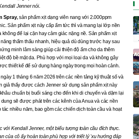
Kendall Jenner nói.
m Spray,
sản phẩm xịt dạng viên nang với 2.000ppm
c. Sản phẩm xịt này cấp ẩm tức thì và mang lại lớp nền
à không để lại cặn hay cảm giác nặng nề. Sản phẩm xịt
 năng thẩm thấu nhanh, hiệu quả dù dùng trước hay sau
hứng minh lâm sàng giúp cải thiện độ ẩm cho da thêm
iệt độ bề mặt da. Phù hợp với mọi loại da và không gây
ược thiết kế để sử dụng hàng ngày trong mọi hoàn cảnh.
ngày 1 tháng 6 năm 2026 trên các nền tảng kỹ thuật số và
n giả thấy được cách Jenner sử dụng sản phẩm xịt này
ừ khâu chuẩn bị buổi sáng cho đến khi di chuyển và dặm lại
i dung sẽ được phát trên các kênh của Anua và các nền
 tác nhiều năm, bao gồm các chiến dịch toàn cầu và hoạt
c với Kendall Jenner, một biểu tượng toàn cầu đích thực.
an của cô ấy hoàn toàn phù hợp với triết lý 'xu hướng đáp