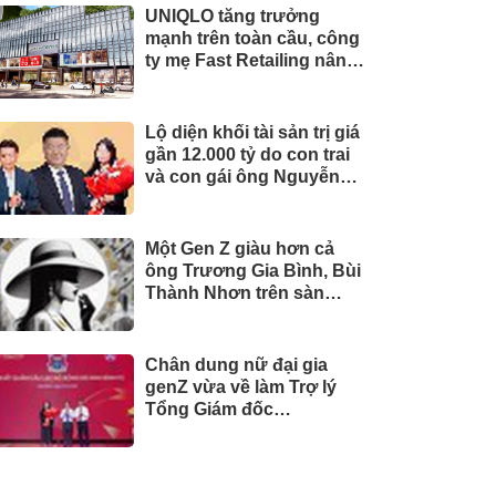
UNIQLO tăng trưởng
mạnh trên toàn cầu, công
ty mẹ Fast Retailing nâng
mục tiêu doanh thu và lợi
nhuận năm 2026
Lộ diện khối tài sản trị giá
gần 12.000 tỷ do con trai
và con gái ông Nguyễn
Đức Thụy nắm giữ tại một
công ty sắp lên sàn
Một Gen Z giàu hơn cả
ông Trương Gia Bình, Bùi
Thành Nhơn trên sàn
chứng khoán
Chân dung nữ đại gia
genZ vừa về làm Trợ lý
Tổng Giám đốc
Sacombank: 21 tuổi làm
Tổng Giám đốc doanh
nghiệp hàng không vũ