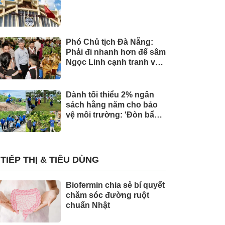
Phó Chủ tịch Đà Nẵng:
Phải đi nhanh hơn để sâm
Ngọc Linh cạnh tranh với
thế giới
Dành tối thiểu 2% ngân
sách hằng năm cho bảo
vệ môi trường: 'Đòn bẩy'
tài chính công và bước
ngoặt quản trị hiện đại
TIẾP THỊ & TIÊU DÙNG
Biofermin chia sẻ bí quyết
chăm sóc đường ruột
chuẩn Nhật