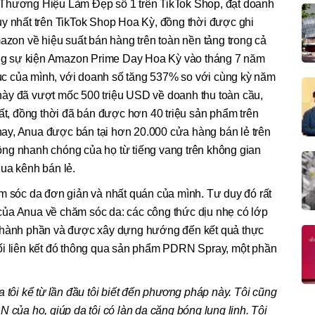
 Thương Hiệu Làm Đẹp số 1 trên TikTok Shop, đạt doanh
uy nhất trên TikTok Shop Hoa Kỳ, đồng thời được ghi
on về hiệu suất bán hàng trên toàn nền tảng trong cả
g sự kiện Amazon Prime Day Hoa Kỳ vào tháng 7 năm
c của mình, với doanh số tăng 537% so với cùng kỳ năm
ày đã vượt mốc 500 triệu USD về doanh thu toàn cầu,
hất, đồng thời đã bán được hơn 40 triệu sản phẩm trên
n nay, Anua được bán tại hơn 20.000 cửa hàng bán lẻ trên
ng nhanh chóng của họ từ tiếng vang trên không gian
ua kênh bán lẻ.
m sóc da đơn giản và nhất quán của mình. Tư duy đó rất
ủa Anua về chăm sóc da: các công thức dịu nhẹ có lớp
 thành phần và được xây dựng hướng đến kết quả thực
ối liên kết đó thông qua sản phẩm PDRN Spray, một phần
 tôi kể từ lần đầu tôi biết đến phương pháp này. Tôi cũng
 của họ, giúp da tôi có làn da căng bóng lung linh. Tôi