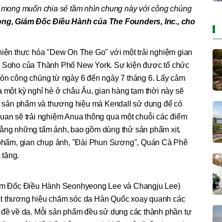
ôi mong muốn chia sẻ tầm nhìn chung này với công chúng
ng, Giám Đốc Điều Hành của The Founders, Inc., cho
 hiện thực hóa "Dew On The Go" với một trải nghiệm gian
hu Soho của Thành Phố New York. Sự kiện được tổ chức
đón công chúng từ ngày 6 đến ngày 7 tháng 6. Lấy cảm
a một kỳ nghỉ hè ở châu Âu, gian hàng tạm thời này sẽ
 sản phẩm và thương hiệu mà Kendall sử dụng để có
quan sẽ trải nghiệm Anua thông qua một chuỗi các điểm
bằng những tấm ảnh, bao gồm dùng thử sản phẩm xịt,
hẩm, gian chụp ảnh, "Đài Phun Sương", Quán Cà Phê
 tặng.
m Đốc Điều Hành Seonhyeong Lee và Changju Lee)
ột thương hiệu chăm sóc da Hàn Quốc xoay quanh các
n đề về da. Mỗi sản phẩm đều sử dụng các thành phần tự