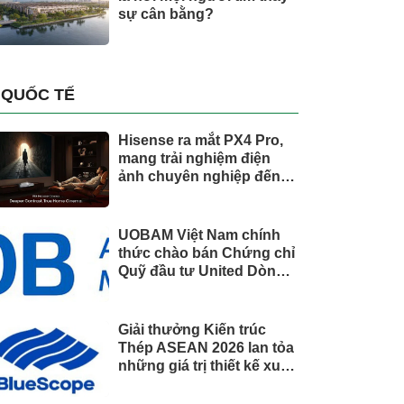
sự cân bằng?
QUỐC TẾ
Hisense ra mắt PX4 Pro,
mang trải nghiệm điện
ảnh chuyên nghiệp đến
không gian gia đình
UOBAM Việt Nam chính
thức chào bán Chứng chỉ
Quỹ đầu tư United Dòng
Tiền Linh Hoạt (UMMF)
Giải thưởng Kiến trúc
Thép ASEAN 2026 lan tỏa
những giá trị thiết kế xuất
sắc qua hợp tác khu vực