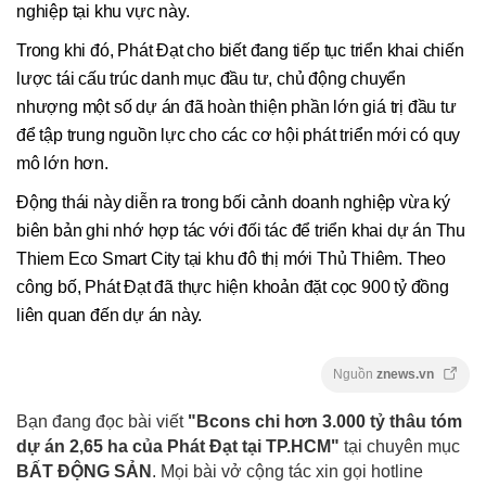
nghiệp tại khu vực này.
Trong khi đó, Phát Đạt cho biết đang tiếp tục triển khai chiến
lược tái cấu trúc danh mục đầu tư, chủ động chuyển
nhượng một số dự án đã hoàn thiện phần lớn giá trị đầu tư
để tập trung nguồn lực cho các cơ hội phát triển mới có quy
mô lớn hơn.
Động thái này diễn ra trong bối cảnh doanh nghiệp vừa ký
biên bản ghi nhớ hợp tác với đối tác để triển khai dự án Thu
Thiem Eco Smart City tại khu đô thị mới Thủ Thiêm. Theo
công bố, Phát Đạt đã thực hiện khoản đặt cọc 900 tỷ đồng
liên quan đến dự án này.
Nguồn
znews.vn
Bạn đang đọc bài viết
"Bcons chi hơn 3.000 tỷ thâu tóm
dự án 2,65 ha của Phát Đạt tại TP.HCM"
tại chuyên mục
BẤT ĐỘNG SẢN
. Mọi bài vở cộng tác xin gọi hotline