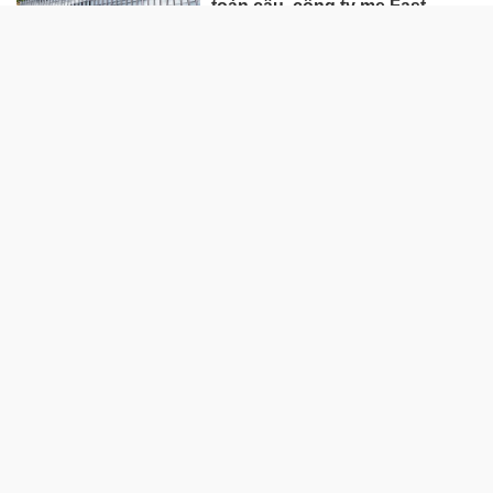
toàn cầu, công ty mẹ Fast
Retailing nâng mục tiêu doanh
thu và lợi nhuận năm 2026
Lộ diện khối tài sản trị giá gần
12.000 tỷ do con trai và con gái
ông Nguyễn Đức Thụy nắm
giữ tại một công ty sắp lên sàn
Một Gen Z giàu hơn cả ông
Trương Gia Bình, Bùi Thành
Nhơn trên sàn chứng khoán
Chân dung nữ đại gia genZ
vừa về làm Trợ lý Tổng Giám
đốc Sacombank: 21 tuổi làm
Tổng Giám đốc doanh nghiệp
hàng không vũ trụ, nắm giữ