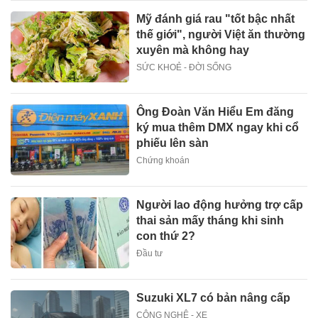
Mỹ đánh giá rau "tốt bậc nhất
thế giới", người Việt ăn thường
xuyên mà không hay
SỨC KHOẺ - ĐỜI SỐNG
Ông Đoàn Văn Hiểu Em đăng
ký mua thêm DMX ngay khi cổ
phiếu lên sàn
Chứng khoán
Người lao động hưởng trợ cấp
thai sản mấy tháng khi sinh
con thứ 2?
Đầu tư
Suzuki XL7 có bản nâng cấp
CÔNG NGHỆ - XE