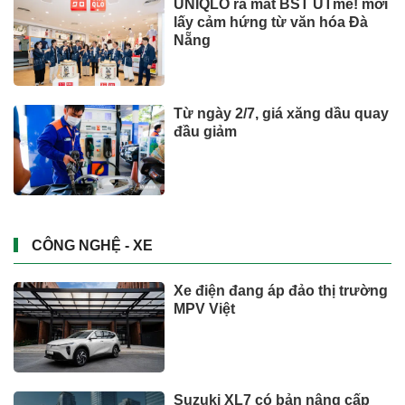
UNIQLO ra mắt BST UTme! mới
lấy cảm hứng từ văn hóa Đà
Nẵng
Từ ngày 2/7, giá xăng dầu quay
đầu giảm
CÔNG NGHỆ - XE
Xe điện đang áp đảo thị trường
MPV Việt
Suzuki XL7 có bản nâng cấp