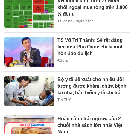
VN-Index tăng hơn 27 điểm,
khối ngoại mua ròng trên 1.000
tỷ đồng
Tài chính - Ngân hàng
TS Võ Trí Thành: Sẽ rất đáng
tiếc nếu Phú Quốc chỉ là một
hòn đảo du lịch
Đầu tư
Bộ y tế đề xuất cho nhiều đối
tượng được khám, chữa bệnh
tại nhà, bảo hiểm y tế chi trả
TIN TỨC
Hoàn cảnh trái ngược của 2
chuỗi nhà sách lớn nhất Việt
Nam