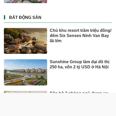
BẤT ĐỘNG SẢN
Chủ khu resort trăm triệu đồng/
đêm Six Senses Ninh Van Bay
lãi lớn
Sunshine Group làm đại đô thị
250 ha, vốn 2 tỷ USD ở Hà Nội
Căn hộ 2 phòng ngủ được ưu
tiên nhờ tính khai thác thực