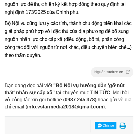
nguồn lực để thực hiện ký kết hợp đồng theo quy định tại
nghị định 173/2025 của Chính phủ.
Bộ Nội vụ cũng lưu ý các tỉnh, thành chủ động triển khai các
giải pháp phù hợp với đặc thù của địa phương để bổ sung
nguồn nhân lực cho cấp xã (điều động, bố trí, phân công
công tác đối với nguồn từ nơi khác, điều chuyển biên chế...)
theo thẩm quyền.
Nguồn
tuoitre.vn
Bạn đang đọc bài viết
"Bộ Nội vụ hướng dẫn 'gỡ nút
thắt' nhân sự cấp xã"
tại chuyên mục
TIN TỨC
. Mọi bài
vở cộng tác xin gọi hotline (
0987.245.378
)
hoặc gửi về địa
chỉ email
(
info.vstarmedia2018@gmail.com
).
Chia sẻ