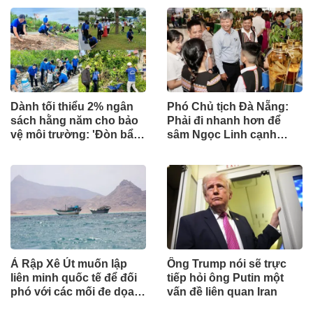
Dành tối thiểu 2% ngân
Phó Chủ tịch Đà Nẵng:
sách hằng năm cho bảo
Phải đi nhanh hơn để
vệ môi trường: 'Đòn bẩy'
sâm Ngọc Linh cạnh
tài chính công và bước
tranh với thế giới
ngoặt quản trị hiện đại
Ả Rập Xê Út muốn lập
Ông Trump nói sẽ trực
liên minh quốc tế để đối
tiếp hỏi ông Putin một
phó với các mối đe dọa
vấn đề liên quan Iran
từ lực lượng Houthi