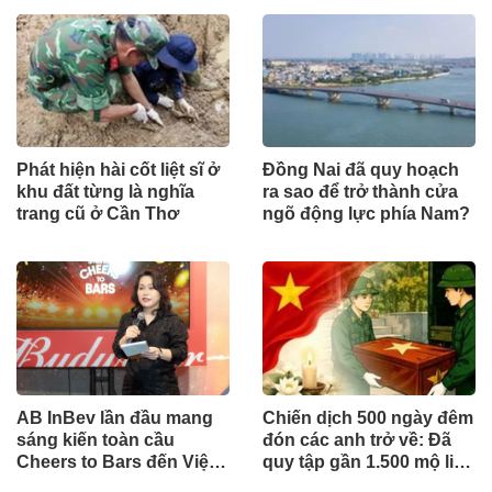
Phát hiện hài cốt liệt sĩ ở
Đồng Nai đã quy hoạch
khu đất từng là nghĩa
ra sao để trở thành cửa
trang cũ ở Cần Thơ
ngõ động lực phía Nam?
AB InBev lần đầu mang
Chiến dịch 500 ngày đêm
sáng kiến toàn cầu
đón các anh trở về: Đã
Cheers to Bars đến Việt
quy tập gần 1.500 mộ liệt
Nam
sĩ