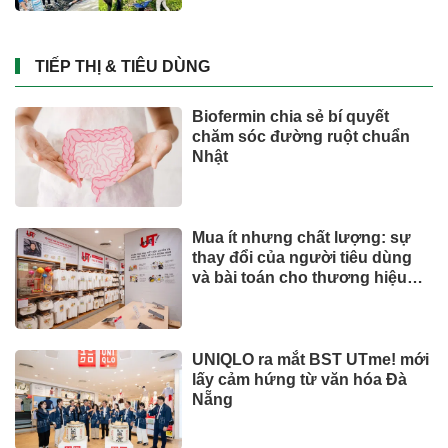
hiện đại
TIẾP THỊ & TIÊU DÙNG
Biofermin chia sẻ bí quyết
chăm sóc đường ruột chuẩn
Nhật
Mua ít nhưng chất lượng: sự
thay đổi của người tiêu dùng
và bài toán cho thương hiệu
quốc tế
UNIQLO ra mắt BST UTme! mới
lấy cảm hứng từ văn hóa Đà
Nẵng