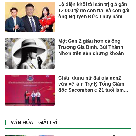
Lộ diện khối tài sản trị giá gần
12.000 tỷ do con trai và con gái
ông Nguyễn Đức Thụy nắm
giữ tại một công ty sắp lên sàn
Một Gen Z giàu hơn cả ông
Trương Gia Bình, Bùi Thành
Nhơn trên sàn chứng khoán
Chân dung nữ đại gia genZ
vừa về làm Trợ lý Tổng Giám
đốc Sacombank: 21 tuổi làm
Tổng Giám đốc doanh nghiệp
hàng không vũ trụ, nắm giữ
khối tài sản hàng nghìn tỷ
VĂN HÓA – GIẢI TRÍ