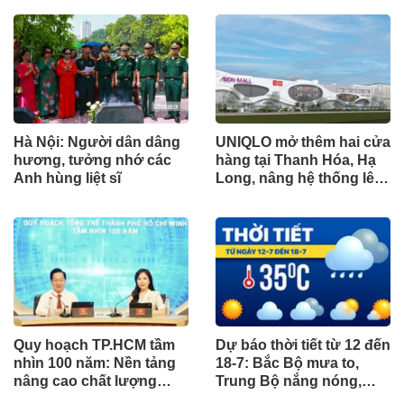
Hà Nội: Người dân dâng
UNIQLO mở thêm hai cửa
hương, tưởng nhớ các
hàng tại Thanh Hóa, Hạ
Anh hùng liệt sĩ
Long, nâng hệ thống lên
34 điểm bán trên toàn
quốc
Quy hoạch TP.HCM tầm
Dự báo thời tiết từ 12 đến
nhìn 100 năm: Nền tảng
18-7: Bắc Bộ mưa to,
nâng cao chất lượng
Trung Bộ nắng nóng,
sống người dân
Nam Bộ mưa chiều