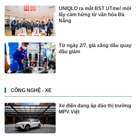
UNIQLO ra mắt BST UTme! mới
lấy cảm hứng từ văn hóa Đà
Nẵng
Từ ngày 2/7, giá xăng dầu quay
đầu giảm
CÔNG NGHỆ - XE
Xe điện đang áp đảo thị trường
MPV Việt