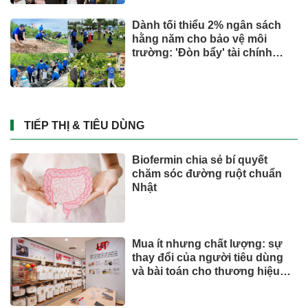
Dành tối thiểu 2% ngân sách
hằng năm cho bảo vệ môi
trường: 'Đòn bẩy' tài chính
công và bước ngoặt quản trị
hiện đại
TIẾP THỊ & TIÊU DÙNG
Biofermin chia sẻ bí quyết
chăm sóc đường ruột chuẩn
Nhật
Mua ít nhưng chất lượng: sự
thay đổi của người tiêu dùng
và bài toán cho thương hiệu
quốc tế