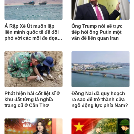
Ả Rập Xê Út muốn lập
Ông Trump nói sẽ trực
liên minh quốc tế để đối
tiếp hỏi ông Putin một
phó với các mối đe dọa
vấn đề liên quan Iran
từ lực lượng Houthi
Phát hiện hài cốt liệt sĩ ở
Đồng Nai đã quy hoạch
khu đất từng là nghĩa
ra sao để trở thành cửa
trang cũ ở Cần Thơ
ngõ động lực phía Nam?