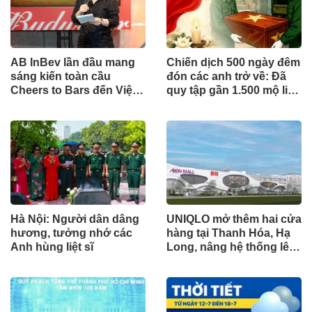
AB InBev lần đầu mang
Chiến dịch 500 ngày đêm
sáng kiến toàn cầu
đón các anh trở về: Đã
Cheers to Bars đến Việt
quy tập gần 1.500 mộ liệt
Nam
sĩ
Hà Nội: Người dân dâng
UNIQLO mở thêm hai cửa
hương, tưởng nhớ các
hàng tại Thanh Hóa, Hạ
Anh hùng liệt sĩ
Long, nâng hệ thống lên
34 điểm bán trên toàn
quốc