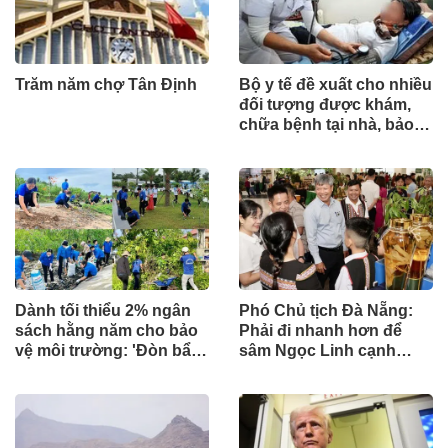
Trăm năm chợ Tân Định
Bộ y tế đề xuất cho nhiều
đối tượng được khám,
chữa bệnh tại nhà, bảo
hiểm y tế chi trả
Dành tối thiểu 2% ngân
Phó Chủ tịch Đà Nẵng:
sách hằng năm cho bảo
Phải đi nhanh hơn để
vệ môi trường: 'Đòn bẩy'
sâm Ngọc Linh cạnh
tài chính công và bước
tranh với thế giới
ngoặt quản trị hiện đại