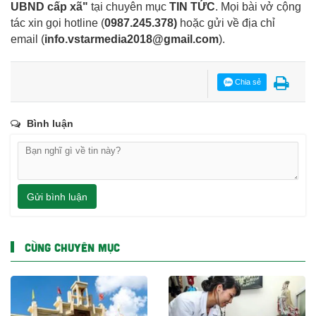
UBND cấp xã"
tại chuyên mục
TIN TỨC
. Mọi bài vở cộng
tác xin gọi hotline (
0987.245.378
)
hoặc gửi về địa chỉ
email
(
info.vstarmedia2018@gmail.com
).
Chia sẻ
Bình luận
Gửi bình luận
CÙNG CHUYÊN MỤC