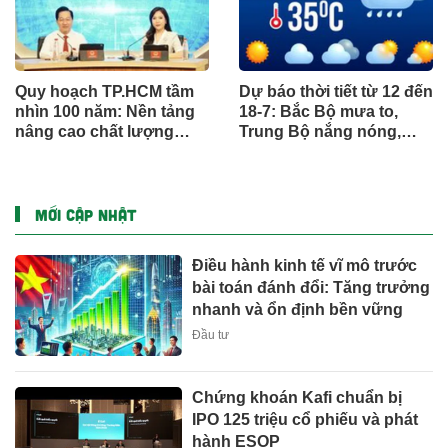
Quy hoạch TP.HCM tầm
Dự báo thời tiết từ 12 đến
nhìn 100 năm: Nền tảng
18-7: Bắc Bộ mưa to,
nâng cao chất lượng
Trung Bộ nắng nóng,
sống người dân
Nam Bộ mưa chiều
MỚI CẬP NHẬT
Điều hành kinh tế vĩ mô trước
bài toán đánh đổi: Tăng trưởng
nhanh và ổn định bền vững
Đầu tư
Chứng khoán Kafi chuẩn bị
IPO 125 triệu cổ phiếu và phát
hành ESOP