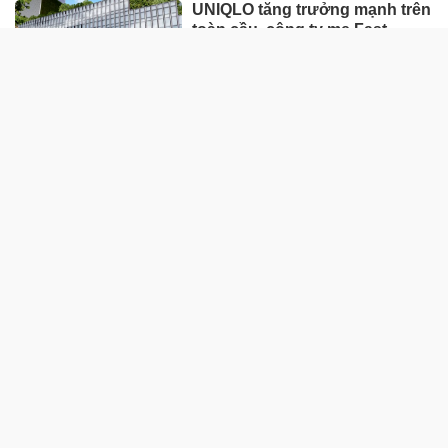
UNIQLO tăng trưởng mạnh trên
toàn cầu, công ty mẹ Fast
Retailing nâng mục tiêu doanh
thu và lợi nhuận năm 2026
Lộ diện khối tài sản trị giá gần
12.000 tỷ do con trai và con gái
ông Nguyễn Đức Thụy nắm
giữ tại một công ty sắp lên sàn
Một Gen Z giàu hơn cả ông
Trương Gia Bình, Bùi Thành
Nhơn trên sàn chứng khoán
Chân dung nữ đại gia genZ
vừa về làm Trợ lý Tổng Giám
đốc Sacombank: 21 tuổi làm
Tổng Giám đốc doanh nghiệp