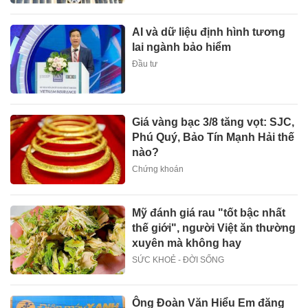
AI và dữ liệu định hình tương
lai ngành bảo hiểm
Đầu tư
Giá vàng bạc 3/8 tăng vọt: SJC,
Phú Quý, Bảo Tín Mạnh Hải thế
nào?
Chứng khoán
Mỹ đánh giá rau "tốt bậc nhất
thế giới", người Việt ăn thường
xuyên mà không hay
SỨC KHOẺ - ĐỜI SỐNG
Ông Đoàn Văn Hiểu Em đăng