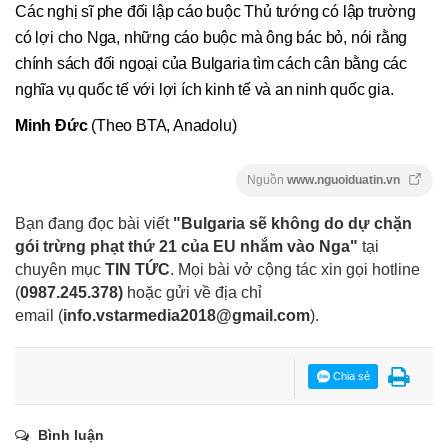
Các nghị sĩ phe đối lập cáo buộc Thủ tướng có lập trường
có lợi cho Nga, những cáo buộc mà ông bác bỏ, nói rằng
chính sách đối ngoại của Bulgaria tìm cách cân bằng các
nghĩa vụ quốc tế với lợi ích kinh tế và an ninh quốc gia.
Minh Đức
(Theo BTA, Anadolu)
Nguồn
www.nguoiduatin.vn
Bạn đang đọc bài viết
"Bulgaria sẽ không do dự chặn
gói trừng phạt thứ 21 của EU nhắm vào Nga"
tại
chuyên mục
TIN TỨC
. Mọi bài vở cộng tác xin gọi hotline
(
0987.245.378
)
hoặc gửi về địa chỉ
email
(
info.vstarmedia2018@gmail.com
).
Chia sẻ
Bình luận