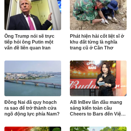
Ông Trump nói sẽ trực
Phát hiện hài cốt liệt sĩ ở
tiếp hỏi ông Putin một
khu đất từng là nghĩa
vấn đề liên quan Iran
trang cũ ở Cần Thơ
Đồng Nai đã quy hoạch
AB InBev lần đầu mang
ra sao để trở thành cửa
sáng kiến toàn cầu
ngõ động lực phía Nam?
Cheers to Bars đến Việt
Nam