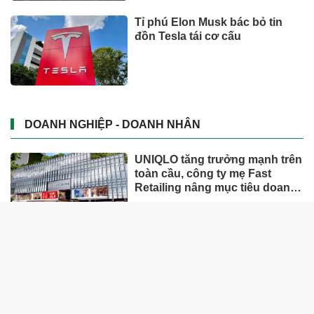
Tỉ phú Elon Musk bác bỏ tin
đồn Tesla tái cơ cấu
DOANH NGHIỆP - DOANH NHÂN
UNIQLO tăng trưởng mạnh trên
toàn cầu, công ty mẹ Fast
Retailing nâng mục tiêu doanh
thu và lợi nhuận năm 2026
Lộ diện khối tài sản trị giá gần
12.000 tỷ do con trai và con gái
ông Nguyễn Đức Thụy nắm
giữ tại một công ty sắp lên sàn