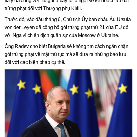
Italy đã cùng với Bulgaria bày tỏ lo ngại về kế hoạch áp đặt
trừng phạt đối với Thượng phụ Kirill.
Trước đó, vào đầu tháng 6, Chủ tịch Ủy ban châu Âu Ursula
von der Leyen đã công bố gói trừng phạt thứ 21 của EU đối
với Nga vì chiến dịch quân sự của Moscow ở Ukraine.
Ông Radev cho biết Bulgaria sẽ không tìm cách ngăn chặn
gói trừng phạt về mặt thủ tục mà sẽ đưa ra những bảo lưu
đối với các biện pháp cụ thể.