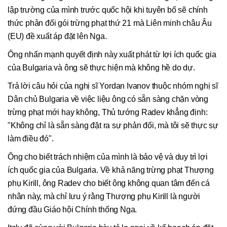
lập trường của mình trước quốc hội khi tuyên bố sẽ chính
thức phản đối gói trừng phạt thứ 21 mà Liên minh châu Âu
(EU) đề xuất áp đặt lên Nga.
Ông nhấn mạnh quyết định này xuất phát từ lợi ích quốc gia
của Bulgaria và ông sẽ thực hiện mà không hề do dự.
Trả lời câu hỏi của nghị sĩ Yordan Ivanov thuộc nhóm nghị sĩ
Dân chủ Bulgaria về việc liệu ông có sẵn sàng chặn vòng
trừng phạt mới hay không, Thủ tướng Radev khẳng định:
"Không chỉ là sẵn sàng đặt ra sự phản đối, mà tôi sẽ thực sự
làm điều đó".
Ông cho biết trách nhiệm của mình là bảo vệ và duy trì lợi
ích quốc gia của Bulgaria. Về khả năng trừng phạt Thượng
phụ Kirill, ông Radev cho biết ông không quan tâm đến cá
nhân này, mà chỉ lưu ý rằng Thượng phụ Kirill là người
đứng đầu Giáo hội Chính thống Nga.