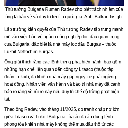
Thủ tướng Bulgaria Rumen Radev cho biết trách nhiệm của
ông là bảo vệ và duy trì lợi ích quốc gia. Ảnh: Balkan Insight
Lập trường kiên quyết của Thủ tướng Radev tập trung mạnh
mẽ vào việc bảo vệ ngành công nghiệp lọc dầu quan trọng
của Bulgaria, đặc biệt là nhà máy lọc dầu Burgas – thuộc
Lukoil Neftochim Burgas.
Ông giải thích rằng các lệnh trừng phạt hiện hành, bao gồm
những hạn chế liên quan đến công ty Litasco (thuộc tập
đoàn Lukoil), đã khiến nhà máy gặp nguy cơ phải ngừng
hoạt động. Nhân viên vận hành và bảo trì nhà máy đã cảnh
báo rõ ràng về rủi ro này nếu duy trì chế độ trừng phạt hiện
tại.
Theo ông Radev, vào tháng 11/2025, do tranh chấp nợ lớn
giữa Litasco và Lukoil Bulgaria, tòa án đã áp dụng lệnh
phong tỏa khiến nhà máy không thể mua dầu thô từ các