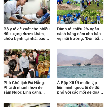
Bộ y tế đề xuất cho nhiều
Dành tối thiểu 2% ngân
đối tượng được khám,
sách hằng năm cho bảo
chữa bệnh tại nhà, bảo
vệ môi trường: 'Đòn bẩy'
hiểm y tế chi trả
tài chính công và bước
ngoặt quản trị hiện đại
Phó Chủ tịch Đà Nẵng:
Ả Rập Xê Út muốn lập
Phải đi nhanh hơn để
liên minh quốc tế để đối
sâm Ngọc Linh cạnh
phó với các mối đe dọa
tranh với thế giới
từ lực lượng Houthi