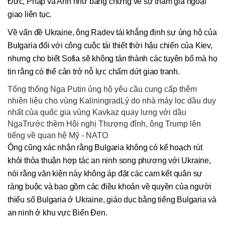
Đức, Pháp và Anh như bằng chứng về sự tham gia ngoại
giao liên tục.
Về vấn đề Ukraine, ông Radev tái khẳng định sự ủng hộ của
Bulgaria đối với công cuộc tái thiết thời hậu chiến của Kiev,
nhưng cho biết Sofia sẽ không tán thành các tuyên bố mà họ
tin rằng có thể cản trở nỗ lực chấm dứt giao tranh.
Tổng thống Nga Putin ủng hộ yêu cầu cung cấp thêm
nhiên liệu cho vùng KaliningradLý do nhà máy lọc dầu duy
nhất của quốc gia vùng Kavkaz quay lưng với dầu
NgaTrước thềm Hội nghị Thượng đỉnh, ông Trump lên
tiếng về quan hệ Mỹ - NATO
Ông cũng xác nhận rằng Bulgaria không có kế hoạch rút
khỏi thỏa thuận hợp tác an ninh song phương với Ukraine,
nói rằng văn kiện này không áp đặt các cam kết quân sự
ràng buộc và bao gồm các điều khoản về quyền của người
thiểu số Bulgaria ở Ukraine, giáo dục bằng tiếng Bulgaria và
an ninh ở khu vực Biển Đen.