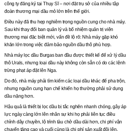
công ty đăng ký tại Thụy Sĩ – nơi đặt trụ sở của nhiều tập
đoàn thương mại dầu mỏ lớn trên thế giới.
Điều này đã thu hẹp nghiêm trọng nguồn cung cho nhà máy.
Sau khi thay đổi ban quản lý và bổ nhiệm quản trị viên
thương mại đặc biệt mới, vấn đề lộ rõ: Nhà máy gặp khó
khăn lớn trong việc đảm bảo nguồn dầu thô phù hợp.
Nhà máy lọc dầu Burgas ban đầu được thiết kế để xử lý dầu
thô Urals, nhưng loại dầu này không còn sẵn có do các lệnh
trừng phạt áp đặt lên Nga.
Do đó, nhà máy phải tìm kiếm các loại dầu khác để pha trộn,
nhưng nguồn cung hạn chế khiến họ thường phải sử dụng
dầu nặng hơn.
Hậu quả là thiết bị lọc dầu bị tắc nghẽn nhanh chóng, gây áp
lực ngày càng lớn lên nhân sự khi họ phải liên tục điều
chỉnh dây chuyền, lộ trình tàu chở dầu dài hơn, chi phí vận
chuyển tăng cao và cuối cùng là chi phí sản xuất đội lên.