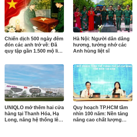
Chiến dịch 500 ngày đêm
Hà Nội: Người dân dâng
đón các anh trở về: Đã
hương, tưởng nhớ các
quy tập gần 1.500 mộ liệt
Anh hùng liệt sĩ
sĩ
UNIQLO mở thêm hai cửa
Quy hoạch TP.HCM tầm
hàng tại Thanh Hóa, Hạ
nhìn 100 năm: Nền tảng
Long, nâng hệ thống lên
nâng cao chất lượng
34 điểm bán trên toàn
sống người dân
quốc