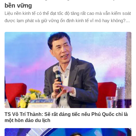
bền vững
Liệu nền kinh tế có thể đạt tốc độ tăng rất cao mà vẫn kiểm soát
được lạm phát và giữ vững ổn định kinh tế vĩ mô hay không?
Đây không phải là lựa chọn giữa hai mục tiêu đối lập, mà là bài
toán tìm kiếm phương thức điều hành hiệu quả để dung hòa
giữa tăng trưởng nhanh và phát triển bền vững.
TS Võ Trí Thành: Sẽ rất đáng tiếc nếu Phú Quốc chỉ là
một hòn đảo du lịch