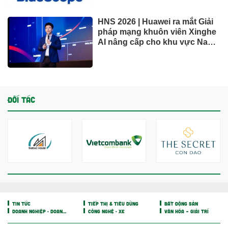
HNS 2026 | Huawei ra mắt Giải
pháp mạng khuôn viên Xinghe
AI nâng cấp cho khu vực Nam
Phi
ĐỐI TÁC
TIN TỨC
TIẾP THỊ & TIÊU DÙNG
BẤT ĐỘNG SẢN
DOANH NGHIỆP - DOANH NHÂN
CÔNG NGHỆ - XE
VĂN HÓA – GIẢI TRÍ