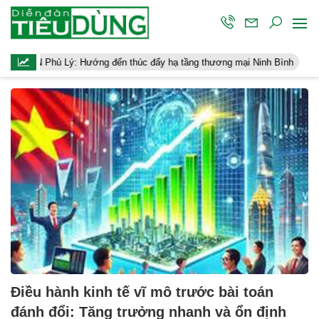
hủ Lý: Hướng đến thúc đẩy hạ tầng thương mại Ninh Bình
Điều hà
Điều hành kinh tế vĩ mô trước bài toán
đánh đổi: Tăng trưởng nhanh và ổn định