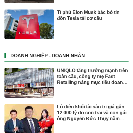
Tỉ phú Elon Musk bác bỏ tin
đồn Tesla tái cơ cấu
DOANH NGHIỆP - DOANH NHÂN
UNIQLO tăng trưởng mạnh trên
toàn cầu, công ty mẹ Fast
Retailing nâng mục tiêu doanh
thu và lợi nhuận năm 2026
Lộ diện khối tài sản trị giá gần
12.000 tỷ do con trai và con gái
ông Nguyễn Đức Thụy nắm
giữ tại một công ty sắp lên sàn