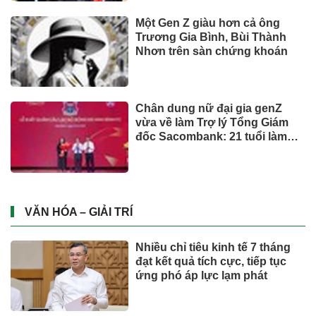
Một Gen Z giàu hơn cả ông
Trương Gia Bình, Bùi Thành
Nhơn trên sàn chứng khoán
Chân dung nữ đại gia genZ
vừa về làm Trợ lý Tổng Giám
đốc Sacombank: 21 tuổi làm
Tổng Giám đốc doanh nghiệp
hàng không vũ trụ, nắm giữ
khối tài sản hàng nghìn tỷ
VĂN HÓA – GIẢI TRÍ
Nhiều chỉ tiêu kinh tế 7 tháng
đạt kết quả tích cực, tiếp tục
ứng phó áp lực lạm phát