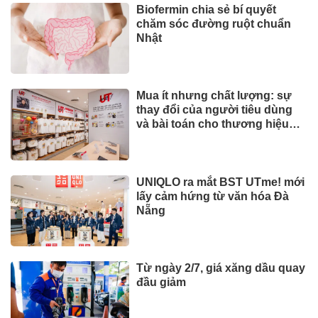
Biofermin chia sẻ bí quyết
chăm sóc đường ruột chuẩn
Nhật
Mua ít nhưng chất lượng: sự
thay đổi của người tiêu dùng
và bài toán cho thương hiệu
quốc tế
UNIQLO ra mắt BST UTme! mới
lấy cảm hứng từ văn hóa Đà
Nẵng
Từ ngày 2/7, giá xăng dầu quay
đầu giảm