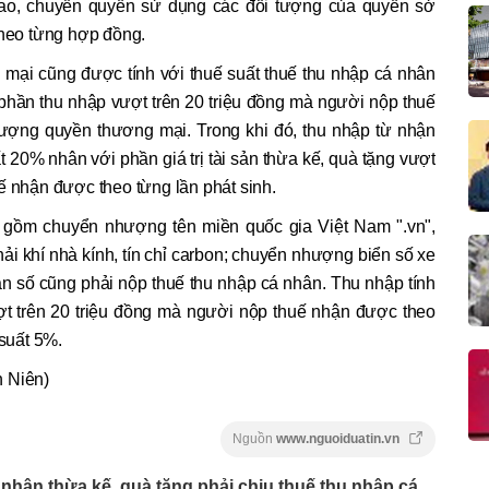
ao, chuyển quyền sử dụng các đối tượng của quyền sở
theo từng hợp đồng.
ại cũng được tính với thuế suất thuế thu nhập cá nhân
 phần thu nhập vượt trên 20 triệu đồng mà người nộp thuế
ợng quyền thương mại. Trong khi đó, thu nhập từ nhận
t 20% nhân với phần giá trị tài sản thừa kế, quà tặng vượt
ế nhận được theo từng lần phát sinh.
o gồm chuyển nhượng tên miền quốc gia Việt Nam ".vn",
i khí nhà kính, tín chỉ carbon; chuyển nhượng biển số xe
ản số cũng phải nộp thuế thu nhập cá nhân. Thu nhập tính
ợt trên 20 triệu đồng mà người nộp thuế nhận được theo
 suất 5%.
h Niên)
Nguồn
www.nguoiduatin.vn
nhận thừa kế, quà tặng phải chịu thuế thu nhập cá