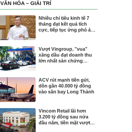
trụ, nắm giữ khối tài sản
VĂN HÓA – GIẢI TRÍ
hàng nghìn tỷ
Nhiều chỉ tiêu kinh tế 7
tháng đạt kết quả tích
cực, tiếp tục ứng phó áp
lực lạm phát
Vượt Vingroup, "vua"
xăng dầu đạt doanh thu
lớn nhất sàn chứng
khoán
ACV rút mạnh tiền gửi,
dồn gần 40.000 tỷ đồng
vào sân bay Long Thành
Vincom Retail lãi hơn
3.200 tỷ đồng sau nửa
đầu năm, tiền mặt vượt
5.700 tỷ đồng