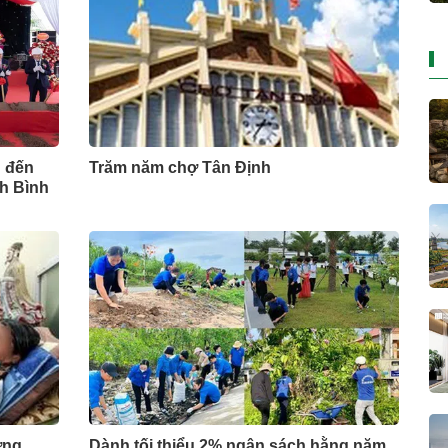
 đến
Trăm năm chợ Tân Định
nh Bình
ợng
Dành tối thiểu 2% ngân sách hằng năm