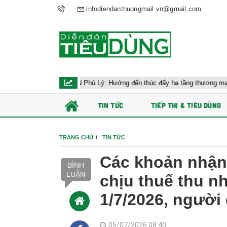
infodiendanthuongmail.vn@gmail.com
 công AEON Phủ Lý: Hướng đến thúc đẩy hạ tầng thương mại Ninh Bình
TIN TỨC
TIẾP THỊ & TIÊU DÙNG
TRANG CHỦ
TIN TỨC
Các khoản nhận 
BÌNH
LUẬN
chịu thuế thu n
1/7/2026, người
05/07/2026 08:40