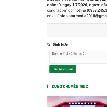
nhân từ ngày 1/7/2026, người dâ
cộng tác xin gọi hotline (
0987.245.
email
(
info.vstarmedia2018@gma
Bình luận
Gửi bình luận
CÙNG CHUYÊN MỤC