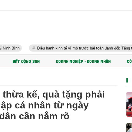
Điều hành kinh tế vĩ mô trước bài toán đánh đổi: Tăng trưởng nhanh v
BẤT ĐỘNG SẢN
DOANH NGHIỆP - DOANH NHÂN
CÔ
thừa kế, quà tặng phải
hập cá nhân từ ngày
 dân cần nắm rõ