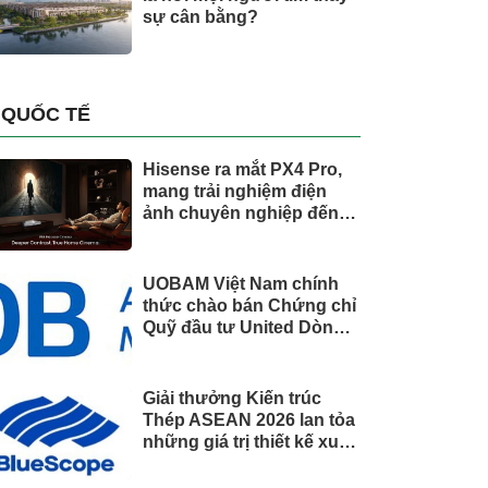
sự cân bằng?
QUỐC TẾ
Hisense ra mắt PX4 Pro,
mang trải nghiệm điện
ảnh chuyên nghiệp đến
không gian gia đình
UOBAM Việt Nam chính
thức chào bán Chứng chỉ
Quỹ đầu tư United Dòng
Tiền Linh Hoạt (UMMF)
Giải thưởng Kiến trúc
Thép ASEAN 2026 lan tỏa
những giá trị thiết kế xuất
sắc qua hợp tác khu vực