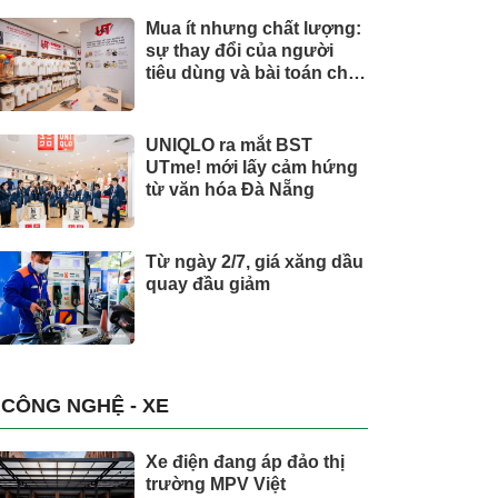
Mua ít nhưng chất lượng:
sự thay đổi của người
tiêu dùng và bài toán cho
thương hiệu quốc tế
UNIQLO ra mắt BST
UTme! mới lấy cảm hứng
từ văn hóa Đà Nẵng
Từ ngày 2/7, giá xăng dầu
quay đầu giảm
CÔNG NGHỆ - XE
Xe điện đang áp đảo thị
trường MPV Việt