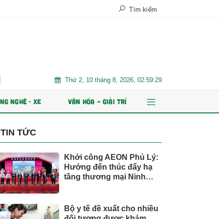
Tìm kiếm
Thứ 2, 10 tháng 8, 2026, 02:59:31
à ổn định bền vững
Chứng khoán Kafi chuẩn bị IPO 125 triệu cổ p
NG NGHỆ - XE
VĂN HÓA – GIẢI TRÍ
TIN TỨC
Khởi công AEON Phủ Lý:
Hướng đến thúc đẩy hạ
tầng thương mại Ninh
Bình
Bộ y tế đề xuất cho nhiều
đối tượng được khám,