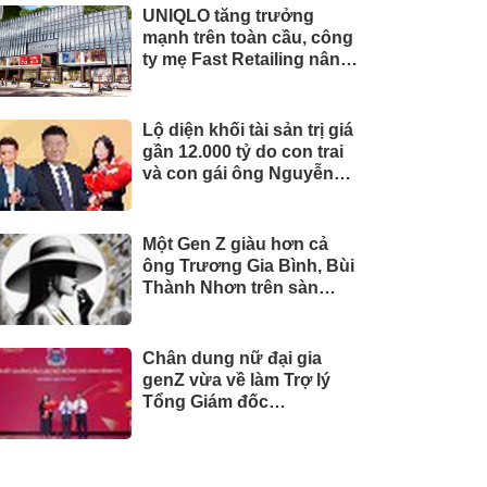
UNIQLO tăng trưởng
mạnh trên toàn cầu, công
ty mẹ Fast Retailing nâng
mục tiêu doanh thu và lợi
nhuận năm 2026
Lộ diện khối tài sản trị giá
gần 12.000 tỷ do con trai
và con gái ông Nguyễn
Đức Thụy nắm giữ tại một
công ty sắp lên sàn
Một Gen Z giàu hơn cả
ông Trương Gia Bình, Bùi
Thành Nhơn trên sàn
chứng khoán
Chân dung nữ đại gia
genZ vừa về làm Trợ lý
Tổng Giám đốc
Sacombank: 21 tuổi làm
Tổng Giám đốc doanh
nghiệp hàng không vũ