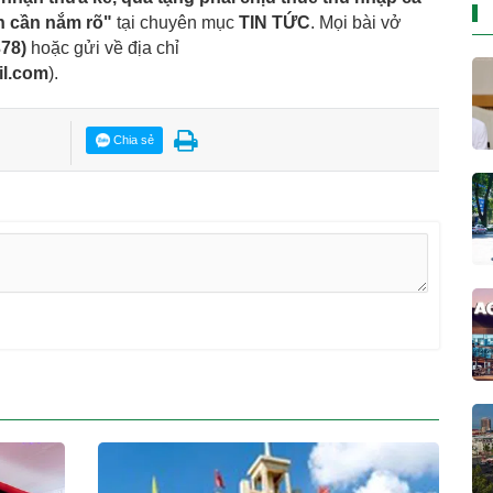
n cần nắm rõ"
tại chuyên mục
TIN TỨC
. Mọi bài vở
378
)
hoặc gửi về địa chỉ
il.com
).
Chia sẻ