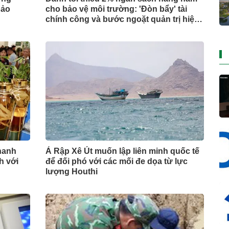
bảo
cho bảo vệ môi trường: 'Đòn bẩy' tài
chính công và bước ngoặt quản trị hiện
đại
hanh
Ả Rập Xê Út muốn lập liên minh quốc tế
h với
để đối phó với các mối đe dọa từ lực
lượng Houthi