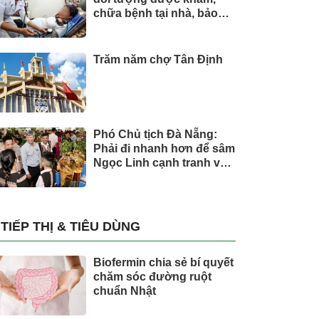
chữa bệnh tại nhà, bảo
hiểm y tế chi trả
Trăm năm chợ Tân Định
Phó Chủ tịch Đà Nẵng:
Phải đi nhanh hơn để sâm
Ngọc Linh cạnh tranh với
thế giới
TIẾP THỊ & TIÊU DÙNG
Biofermin chia sẻ bí quyết
chăm sóc đường ruột
chuẩn Nhật