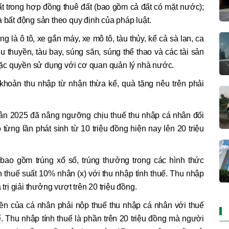
ất trong hợp đồng thuê đất (bao gồm cả đất có mặt nước);
à bất động sản theo quy định của pháp luật.
g là ô tô, xe gắn máy, xe mô tô, tàu thủy, kể cả sà lan, ca
du thuyền, tàu bay, súng săn, súng thể thao và các tài sản
ặc quyền sử dụng với cơ quan quản lý nhà nước.
khoản thu nhập từ nhận thừa kế, quà tặng nêu trên phải
hân 2025 đã nâng ngưỡng chịu thuế thu nhập cá nhân đối
 từng lần phát sinh từ 10 triệu đồng hiện nay lên 20 triệu
 bao gồm trúng xổ số, trúng thưởng trong các hình thức
h thuế suất 10% nhân (x) với thu nhập tính thuế. Thu nhập
 trị giải thưởng vượt trên 20 triệu đồng.
yền của cá nhân phải nộp thuế thu nhập cá nhân với thuế
. Thu nhập tính thuế là phần trên 20 triệu đồng mà người