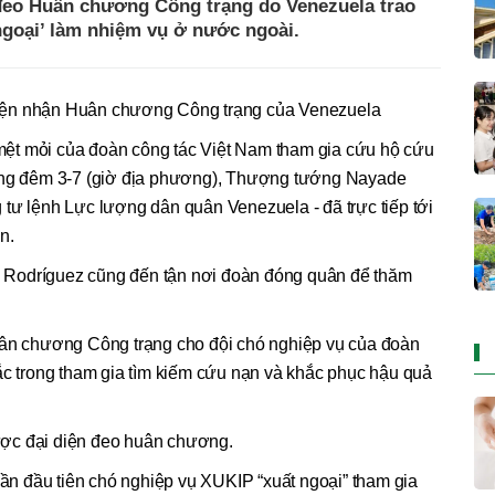
đeo Huân chương Công trạng do Venezuela trao
 ngoại’ làm nhiệm vụ ở nước ngoài.
iện nhận Huân chương Công trạng của Venezuela
ệt mỏi của đoàn công tác Việt Nam tham gia cứu hộ cứu
rong đêm 3-7 (giờ địa phương), Thượng tướng Nayade
tư lệnh Lực lượng dân quân Venezuela - đã trực tiếp tới
n.
Rodríguez cũng đến tận nơi đoàn đóng quân để thăm
uân chương Công trạng cho đội chó nghiệp vụ của đoàn
ắc trong tham gia tìm kiếm cứu nạn và khắc phục hậu quả
ợc đại diện đeo huân chương.
 lần đầu tiên chó nghiệp vụ XUKIP “xuất ngoại” tham gia