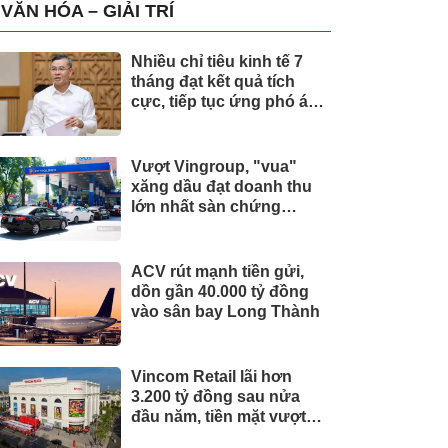
trụ, nắm giữ khối tài sản
VĂN HÓA – GIẢI TRÍ
hàng nghìn tỷ
Nhiều chỉ tiêu kinh tế 7
tháng đạt kết quả tích
cực, tiếp tục ứng phó áp
lực lạm phát
Vượt Vingroup, "vua"
xăng dầu đạt doanh thu
lớn nhất sàn chứng
khoán
ACV rút mạnh tiền gửi,
dồn gần 40.000 tỷ đồng
vào sân bay Long Thành
Vincom Retail lãi hơn
3.200 tỷ đồng sau nửa
đầu năm, tiền mặt vượt
5.700 tỷ đồng