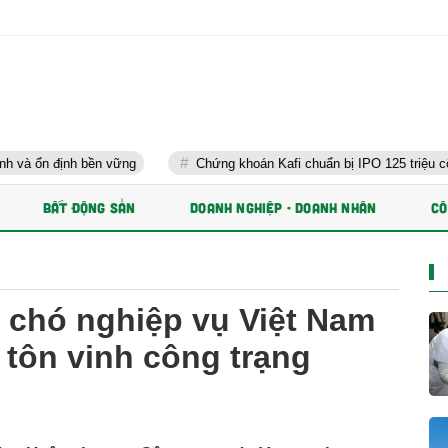
bền vững
Chứng khoán Kafi chuẩn bị IPO 125 triệu cổ phiếu và ph
BẤT ĐỘNG SẢN
DOANH NGHIỆP - DOANH NHÂN
CÔ
 chó nghiệp vụ Việt Nam
tôn vinh công trạng