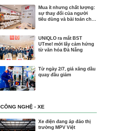
Mua ít nhưng chất lượng:
sự thay đổi của người
tiêu dùng và bài toán cho
thương hiệu quốc tế
UNIQLO ra mắt BST
UTme! mới lấy cảm hứng
từ văn hóa Đà Nẵng
Từ ngày 2/7, giá xăng dầu
quay đầu giảm
CÔNG NGHỆ - XE
Xe điện đang áp đảo thị
trường MPV Việt