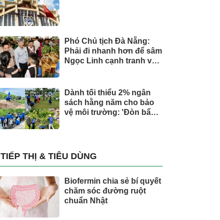
Phó Chủ tịch Đà Nẵng:
Phải đi nhanh hơn để sâm
Ngọc Linh cạnh tranh với
thế giới
Dành tối thiểu 2% ngân
sách hằng năm cho bảo
vệ môi trường: 'Đòn bẩy'
tài chính công và bước
ngoặt quản trị hiện đại
TIẾP THỊ & TIÊU DÙNG
Biofermin chia sẻ bí quyết
chăm sóc đường ruột
chuẩn Nhật