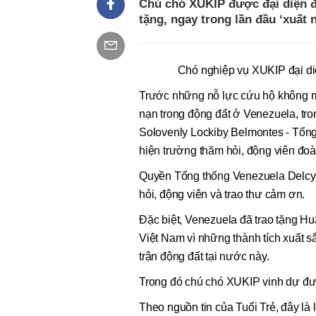
Chú chó XUKIP được đại diện 
tặng, ngay trong lần đầu ‘xuất
Chó nghiệp vụ XUKIP đại d
Trước những nỗ lực cứu hộ không m
nạn trong động đất ở Venezuela, t
Solovenly Lockiby Belmontes - Tổng 
hiện trường thăm hỏi, động viên đoà
Quyền Tổng thống Venezuela Delcy 
hỏi, động viên và trao thư cảm ơn.
Đặc biệt, Venezuela đã trao tặng H
Việt Nam vì những thành tích xuất s
trận động đất tại nước này.
Trong đó chú chó XUKIP vinh dự đư
Theo nguồn tin của Tuổi Trẻ, đây là