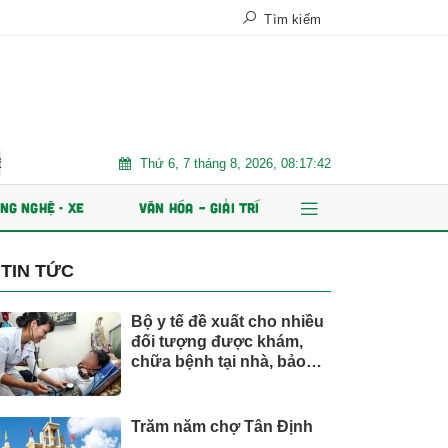
Tìm kiếm
Thứ 6, 7 tháng 8, 2026, 08:17:44
át hành ESOP
Xe điện đang áp đảo thị trường MPV Việt
Nhi
NG NGHỆ - XE
VĂN HÓA – GIẢI TRÍ
TIN TỨC
Bộ y tế đề xuất cho nhiều
đối tượng được khám,
chữa bệnh tại nhà, bảo
hiểm y tế chi trả
Trăm năm chợ Tân Định