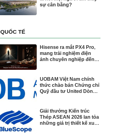
sự cân bằng?
QUỐC TẾ
Hisense ra mắt PX4 Pro,
mang trải nghiệm điện
ảnh chuyên nghiệp đến
không gian gia đình
UOBAM Việt Nam chính
thức chào bán Chứng chỉ
Quỹ đầu tư United Dòng
Tiền Linh Hoạt (UMMF)
Giải thưởng Kiến trúc
Thép ASEAN 2026 lan tỏa
những giá trị thiết kế xuất
sắc qua hợp tác khu vực