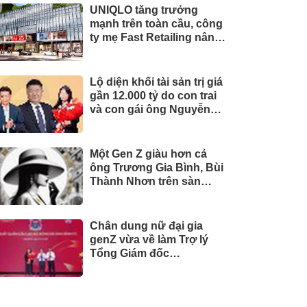
UNIQLO tăng trưởng
mạnh trên toàn cầu, công
ty mẹ Fast Retailing nâng
mục tiêu doanh thu và lợi
nhuận năm 2026
Lộ diện khối tài sản trị giá
gần 12.000 tỷ do con trai
và con gái ông Nguyễn
Đức Thụy nắm giữ tại một
công ty sắp lên sàn
Một Gen Z giàu hơn cả
ông Trương Gia Bình, Bùi
Thành Nhơn trên sàn
chứng khoán
Chân dung nữ đại gia
genZ vừa về làm Trợ lý
Tổng Giám đốc
Sacombank: 21 tuổi làm
Tổng Giám đốc doanh
nghiệp hàng không vũ