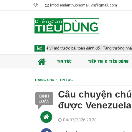
infodiendanthuongmail.vn@gmail.com
 hành kinh tế vĩ mô trước bài toán đánh đổi: Tăng trưởng nhanh và ổn định 
TIN TỨC
TIẾP THỊ & TIÊU DÙNG
TRANG CHỦ
TIN TỨC
Câu chuyện chú
BÌNH
LUẬN
được Venezuela 
04/07/2026 20:30