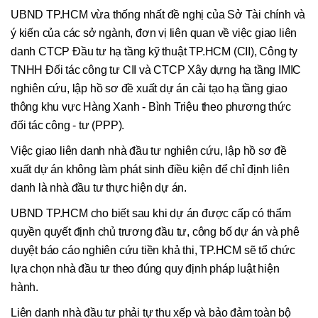
UBND TP.HCM vừa thống nhất đề nghị của Sở Tài chính và
ý kiến của các sở ngành, đơn vị liên quan về việc giao liên
danh CTCP Đầu tư hạ tầng kỹ thuật TP.HCM (CII), Công ty
TNHH Đối tác công tư CII và CTCP Xây dựng hạ tầng IMIC
nghiên cứu, lập hồ sơ đề xuất dự án cải tạo hạ tầng giao
thông khu vực Hàng Xanh - Bình Triệu theo phương thức
đối tác công - tư (PPP).
Việc giao liên danh nhà đầu tư nghiên cứu, lập hồ sơ đề
xuất dự án không làm phát sinh điều kiện để chỉ định liên
danh là nhà đầu tư thực hiện dự án.
UBND TP.HCM cho biết sau khi dự án được cấp có thẩm
quyền quyết định chủ trương đầu tư, công bố dự án và phê
duyệt báo cáo nghiên cứu tiền khả thi, TP.HCM sẽ tổ chức
lựa chọn nhà đầu tư theo đúng quy định pháp luật hiện
hành.
Liên danh nhà đầu tư phải tự thu xếp và bảo đảm toàn bộ