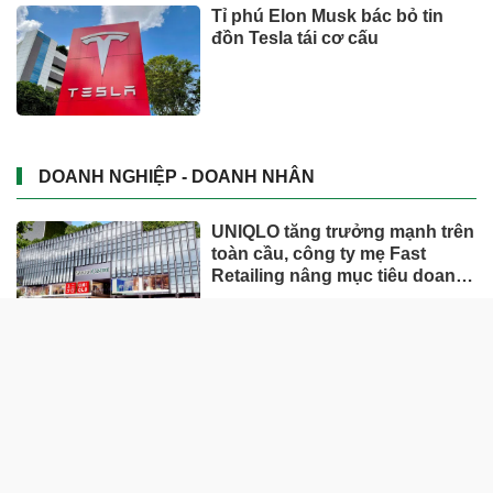
Tỉ phú Elon Musk bác bỏ tin
đồn Tesla tái cơ cấu
DOANH NGHIỆP - DOANH NHÂN
UNIQLO tăng trưởng mạnh trên
toàn cầu, công ty mẹ Fast
Retailing nâng mục tiêu doanh
thu và lợi nhuận năm 2026
Lộ diện khối tài sản trị giá gần
12.000 tỷ do con trai và con gái
ông Nguyễn Đức Thụy nắm
giữ tại một công ty sắp lên sàn