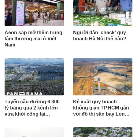
Aeon sắp mở thêm trung
Người dân 'check' quy
tâm thương mại ở Việt
hoạch Hà Nội thế nào?
Nam
Tuyến cầu đường 6.300
Đề xuất quy hoạch
tỷ băng qua 2 kênh lớn
không gian TP.HCM gắn
vừa khởi công tại
với đô thị sân bay Long
TP.HCM
Thành