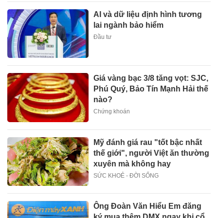
AI và dữ liệu định hình tương
lai ngành bảo hiểm
Đầu tư
Giá vàng bạc 3/8 tăng vọt: SJC,
Phú Quý, Bảo Tín Mạnh Hải thế
nào?
Chứng khoán
Mỹ đánh giá rau "tốt bậc nhất
thế giới", người Việt ăn thường
xuyên mà không hay
SỨC KHOẺ - ĐỜI SỐNG
Ông Đoàn Văn Hiểu Em đăng
ký mua thêm DMX ngay khi cổ