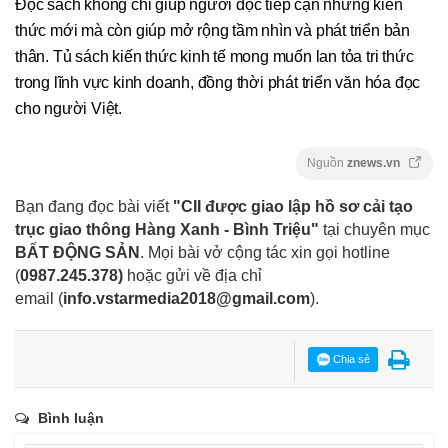
Đọc sách không chỉ giúp người đọc tiếp cận những kiến
thức mới mà còn giúp mở rộng tầm nhìn và phát triển bản
thân. Tủ sách kiến thức kinh tế mong muốn lan tỏa tri thức
trong lĩnh vực kinh doanh, đồng thời phát triển văn hóa đọc
cho người Việt.
Nguồn
znews.vn
Bạn đang đọc bài viết
"CII được giao lập hồ sơ cải tạo
trục giao thông Hàng Xanh - Bình Triệu"
tại chuyên mục
BẤT ĐỘNG SẢN
. Mọi bài vở cộng tác xin gọi hotline
(
0987.245.378
)
hoặc gửi về địa chỉ
email
(
info.vstarmedia2018@gmail.com
).
Chia sẻ
Bình luận