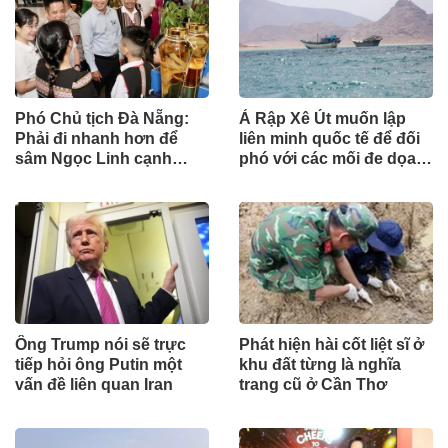
Phó Chủ tịch Đà Nẵng:
Ả Rập Xê Út muốn lập
Phải đi nhanh hơn để
liên minh quốc tế để đối
sâm Ngọc Linh cạnh
phó với các mối đe dọa
tranh với thế giới
từ lực lượng Houthi
Ông Trump nói sẽ trực
Phát hiện hài cốt liệt sĩ ở
tiếp hỏi ông Putin một
khu đất từng là nghĩa
vấn đề liên quan Iran
trang cũ ở Cần Thơ