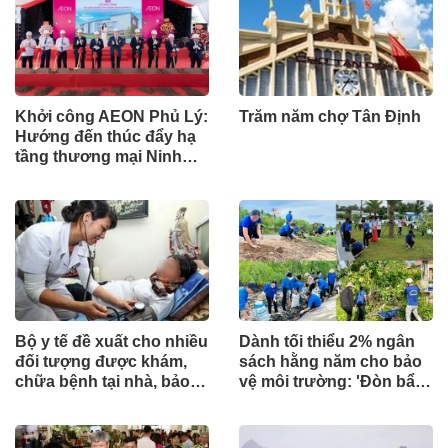
Khởi công AEON Phủ Lý:
Trăm năm chợ Tân Định
Hướng đến thúc đẩy hạ
tầng thương mại Ninh
Bình
Bộ y tế đề xuất cho nhiều
Dành tối thiểu 2% ngân
đối tượng được khám,
sách hằng năm cho bảo
chữa bệnh tại nhà, bảo
vệ môi trường: 'Đòn bẩy'
hiểm y tế chi trả
tài chính công và bước
ngoặt quản trị hiện đại