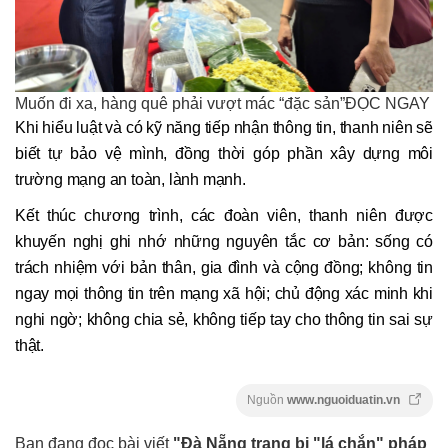
Muốn đi xa, hàng quê phải vượt mác “đặc sản”ĐỌC NGAY
Khi hiểu luật và có kỹ năng tiếp nhận thông tin, thanh niên sẽ
biết tự bảo vệ mình, đồng thời góp phần xây dựng môi
trường mạng an toàn, lành mạnh.
Kết thúc chương trình, các đoàn viên, thanh niên được
khuyến nghị ghi nhớ những nguyên tắc cơ bản: sống có
trách nhiệm với bản thân, gia đình và cộng đồng; không tin
ngay mọi thông tin trên mạng xã hội; chủ động xác minh khi
nghi ngờ; không chia sẻ, không tiếp tay cho thông tin sai sự
thật.
Nguồn
www.nguoiduatin.vn
Bạn đang đọc bài viết
"Đà Nẵng trang bị "lá chắn" pháp