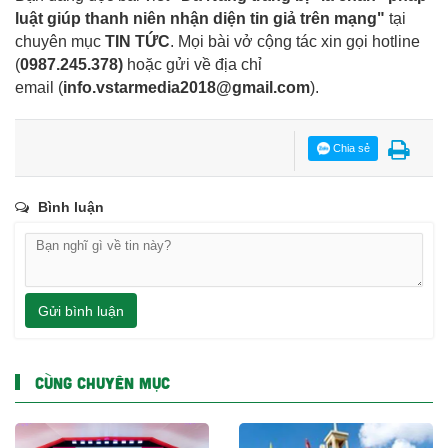
luật giúp thanh niên nhận diện tin giả trên mạng"
tại
chuyên mục
TIN TỨC
. Mọi bài vở cộng tác xin gọi hotline
(
0987.245.378
)
hoặc gửi về địa chỉ
email
(
info.vstarmedia2018@gmail.com
).
Chia sẻ
Bình luận
Gửi bình luận
CÙNG CHUYÊN MỤC