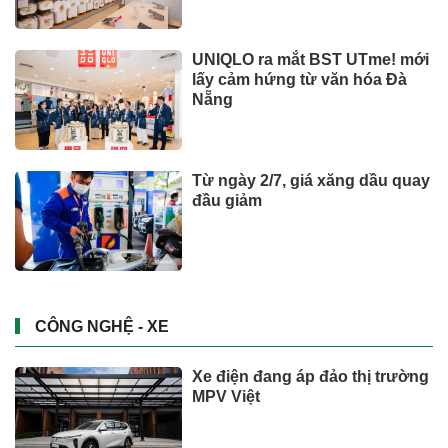
UNIQLO ra mắt BST UTme! mới
lấy cảm hứng từ văn hóa Đà
Nẵng
Từ ngày 2/7, giá xăng dầu quay
đầu giảm
CÔNG NGHỆ - XE
Xe điện đang áp đảo thị trường
MPV Việt