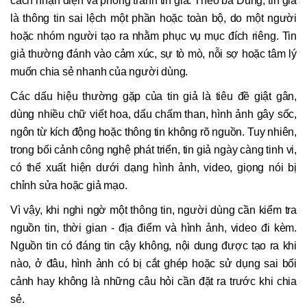
cách nhận diện và phòng tránh tin giả. Theo bà Dung, tin giả
là thông tin sai lệch một phần hoặc toàn bộ, do một người
hoặc nhóm người tạo ra nhằm phục vụ mục đích riêng. Tin
giả thường đánh vào cảm xúc, sự tò mò, nỗi sợ hoặc tâm lý
muốn chia sẻ nhanh của người dùng.
Các dấu hiệu thường gặp của tin giả là tiêu đề giật gân,
dùng nhiều chữ viết hoa, dấu chấm than, hình ảnh gây sốc,
ngôn từ kích động hoặc thông tin không rõ nguồn. Tuy nhiên,
trong bối cảnh công nghệ phát triển, tin giả ngày càng tinh vi,
có thể xuất hiện dưới dạng hình ảnh, video, giọng nói bị
chỉnh sửa hoặc giả mạo.
Vì vậy, khi nghi ngờ một thông tin, người dùng cần kiểm tra
nguồn tin, thời gian - địa điểm và hình ảnh, video đi kèm.
Nguồn tin có đáng tin cậy không, nội dung được tạo ra khi
nào, ở đâu, hình ảnh có bị cắt ghép hoặc sử dụng sai bối
cảnh hay không là những câu hỏi cần đặt ra trước khi chia
sẻ.