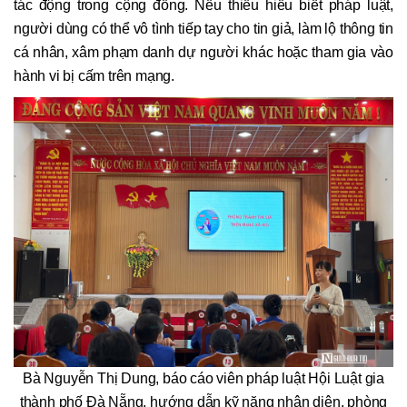
tác động trong cộng đồng. Nếu thiếu hiểu biết pháp luật,
người dùng có thể vô tình tiếp tay cho tin giả, làm lộ thông tin
cá nhân, xâm phạm danh dự người khác hoặc tham gia vào
hành vi bị cấm trên mạng.
Bà Nguyễn Thị Dung, báo cáo viên pháp luật Hội Luật gia
thành phố Đà Nẵng, hướng dẫn kỹ năng nhận diện, phòng