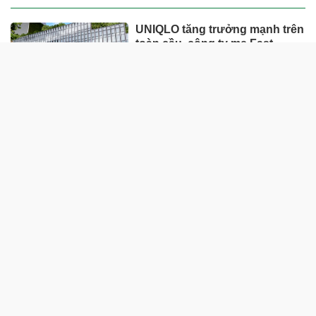
UNIQLO tăng trưởng mạnh trên
toàn cầu, công ty mẹ Fast
Retailing nâng mục tiêu doanh
thu và lợi nhuận năm 2026
Lộ diện khối tài sản trị giá gần
12.000 tỷ do con trai và con gái
ông Nguyễn Đức Thụy nắm
giữ tại một công ty sắp lên sàn
Một Gen Z giàu hơn cả ông
Trương Gia Bình, Bùi Thành
Nhơn trên sàn chứng khoán
Chân dung nữ đại gia genZ
vừa về làm Trợ lý Tổng Giám
đốc Sacombank: 21 tuổi làm