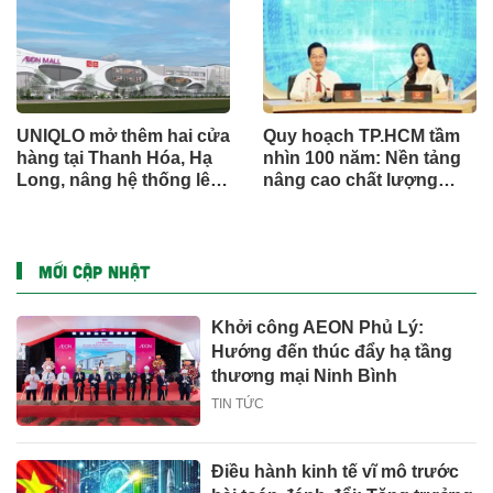
UNIQLO mở thêm hai cửa
Quy hoạch TP.HCM tầm
hàng tại Thanh Hóa, Hạ
nhìn 100 năm: Nền tảng
Long, nâng hệ thống lên
nâng cao chất lượng
34 điểm bán trên toàn
sống người dân
quốc
MỚI CẬP NHẬT
Khởi công AEON Phủ Lý:
Hướng đến thúc đẩy hạ tầng
thương mại Ninh Bình
TIN TỨC
Điều hành kinh tế vĩ mô trước