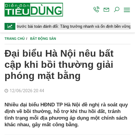
 bài toán đánh đổi: Tăng trưởng nhanh và ổn định bền vững
Chứng k
TRANG CHỦ
BẤT ĐỘNG SẢN
Đại biểu Hà Nội nêu bất
cập khi bồi thường giải
phóng mặt bằng
12/06/2026 20:44
Nhiều đại biểu HĐND TP Hà Nội đề nghị rà soát quy
định về bồi thường, hỗ trợ khi thu hồi đất, tránh
tình trạng mỗi địa phương áp dụng một chính sách
khác nhau, gây mất công bằng.