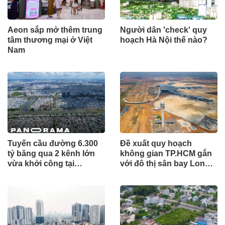
Aeon sắp mở thêm trung
Người dân 'check' quy
tâm thương mại ở Việt
hoạch Hà Nội thế nào?
Nam
Tuyến cầu đường 6.300
Đề xuất quy hoạch
tỷ băng qua 2 kênh lớn
không gian TP.HCM gắn
vừa khởi công tại
với đô thị sân bay Long
TP.HCM
Thành