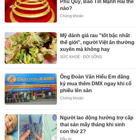
Phú Quý, Bảo Tín Mạnh Hải thế
nào?
Chứng khoán
Mỹ đánh giá rau "tốt bậc nhất
thế giới", người Việt ăn thường
xuyên mà không hay
SỨC KHOẺ - ĐỜI SỐNG
Ông Đoàn Văn Hiểu Em đăng
ký mua thêm DMX ngay khi cổ
phiếu lên sàn
Chứng khoán
Người lao động hưởng trợ cấp
thai sản mấy tháng khi sinh
con thứ 2?
Đầu tư