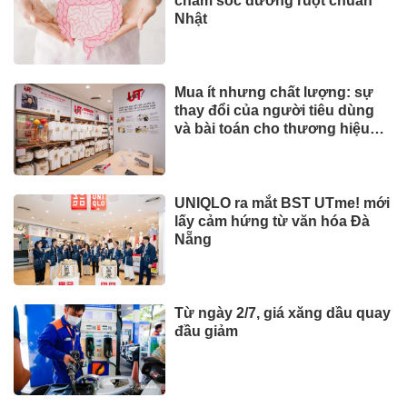
chăm sóc đường ruột chuẩn
Nhật
Mua ít nhưng chất lượng: sự
thay đổi của người tiêu dùng
và bài toán cho thương hiệu
quốc tế
UNIQLO ra mắt BST UTme! mới
lấy cảm hứng từ văn hóa Đà
Nẵng
Từ ngày 2/7, giá xăng dầu quay
đầu giảm