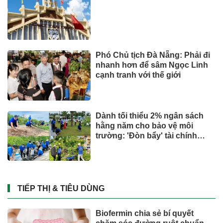
Phó Chủ tịch Đà Nẵng: Phải đi
nhanh hơn để sâm Ngọc Linh
cạnh tranh với thế giới
Dành tối thiểu 2% ngân sách
hằng năm cho bảo vệ môi
trường: 'Đòn bẩy' tài chính
công và bước ngoặt quản trị
hiện đại
TIẾP THỊ & TIÊU DÙNG
Biofermin chia sẻ bí quyết