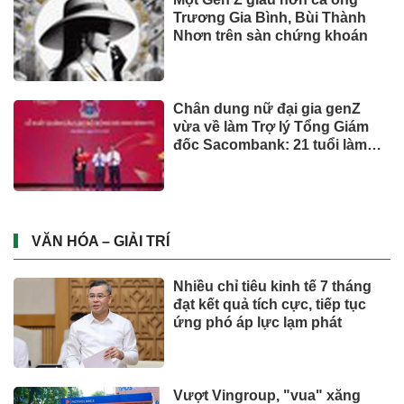
Trương Gia Bình, Bùi Thành
Nhơn trên sàn chứng khoán
Chân dung nữ đại gia genZ
vừa về làm Trợ lý Tổng Giám
đốc Sacombank: 21 tuổi làm
Tổng Giám đốc doanh nghiệp
hàng không vũ trụ, nắm giữ
khối tài sản hàng nghìn tỷ
VĂN HÓA – GIẢI TRÍ
Nhiều chỉ tiêu kinh tế 7 tháng
đạt kết quả tích cực, tiếp tục
ứng phó áp lực lạm phát
Vượt Vingroup, "vua" xăng