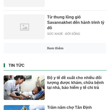
Từ thung lũng gió
Savannakhet đến hành trình tỷ
đô
SỨC KHOẺ - ĐỜI SỐNG
Xem thêm
TIN TỨC
Bộ y tế đề xuất cho nhiều đối
tượng được khám, chữa bệnh
tại nhà, bảo hiểm y tế chi trả
Trăm năm chợ Tân Định