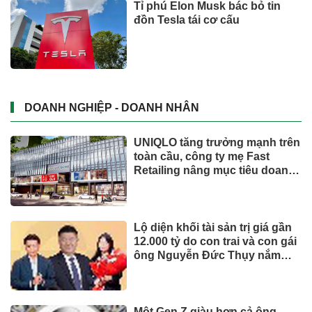
Tỉ phú Elon Musk bác bỏ tin
đồn Tesla tái cơ cấu
DOANH NGHIỆP - DOANH NHÂN
UNIQLO tăng trưởng mạnh trên
toàn cầu, công ty mẹ Fast
Retailing nâng mục tiêu doanh
thu và lợi nhuận năm 2026
Lộ diện khối tài sản trị giá gần
12.000 tỷ do con trai và con gái
ông Nguyễn Đức Thụy nắm
giữ tại một công ty sắp lên sàn
Một Gen Z giàu hơn cả ông