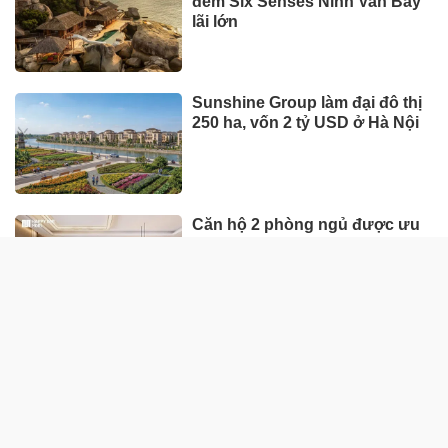
đêm Six Senses Ninh Van Bay
lãi lớn
Sunshine Group làm đại đô thị
250 ha, vốn 2 tỷ USD ở Hà Nội
Căn hộ 2 phòng ngủ được ưu
tiên nhờ tính khai thác thực
Giữa nhịp phát triển, đâu là nơi
mọi người tìm thấy sự cân
bằng?