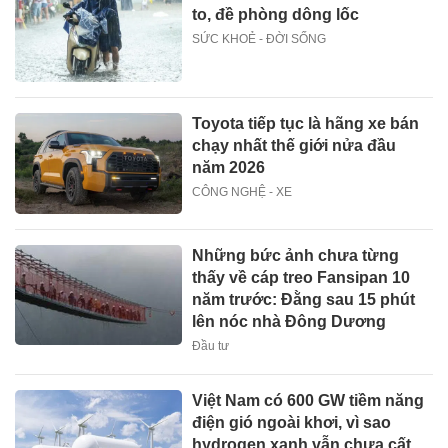
to, đề phòng dông lốc
SỨC KHOẺ - ĐỜI SỐNG
Toyota tiếp tục là hãng xe bán
chạy nhất thế giới nửa đầu
năm 2026
CÔNG NGHỆ - XE
Những bức ảnh chưa từng
thấy về cáp treo Fansipan 10
năm trước: Đằng sau 15 phút
lên nóc nhà Đông Dương
Đầu tư
Việt Nam có 600 GW tiềm năng
điện gió ngoài khơi, vì sao
hydrogen xanh vẫn chưa cất