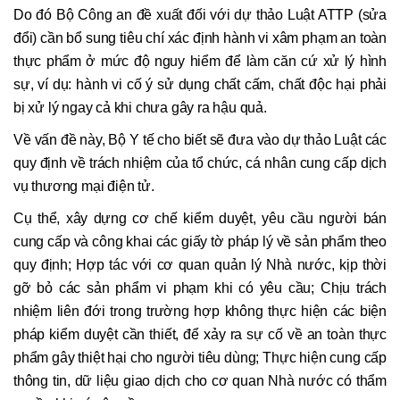
Do đó Bộ Công an đề xuất đối với dự thảo Luật ATTP (sửa
đổi) cần bổ sung tiêu chí xác định hành vi xâm phạm an toàn
thực phẩm ở mức độ nguy hiểm để làm căn cứ xử lý hình
sự, ví dụ: hành vi cố ý sử dụng chất cấm, chất độc hại phải
bị xử lý ngay cả khi chưa gây ra hậu quả.
Về vấn đề này, Bộ Y tế cho biết sẽ đưa vào dự thảo Luật các
quy định về trách nhiệm của tổ chức, cá nhân cung cấp dịch
vụ thương mại điện tử.
Cụ thể, xây dựng cơ chế kiểm duyệt, yêu cầu người bán
cung cấp và công khai các giấy tờ pháp lý về sản phẩm theo
quy định; Hợp tác với cơ quan quản lý Nhà nước, kịp thời
gỡ bỏ các sản phẩm vi phạm khi có yêu cầu; Chịu trách
nhiệm liên đới trong trường hợp không thực hiện các biện
pháp kiểm duyệt cần thiết, để xảy ra sự cố về an toàn thực
phẩm gây thiệt hại cho người tiêu dùng; Thực hiện cung cấp
thông tin, dữ liệu giao dịch cho cơ quan Nhà nước có thẩm