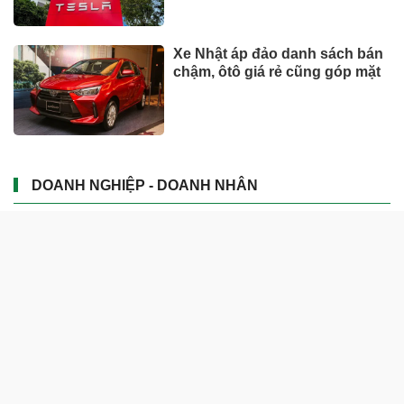
Xe Nhật áp đảo danh sách bán
chậm, ôtô giá rẻ cũng góp mặt
DOANH NGHIỆP - DOANH NHÂN
UNIQLO tăng trưởng mạnh trên
toàn cầu, công ty mẹ Fast
Retailing nâng mục tiêu doanh
thu và lợi nhuận năm 2026
Lộ diện khối tài sản trị giá gần
12.000 tỷ do con trai và con gái
ông Nguyễn Đức Thụy nắm
giữ tại một công ty sắp lên sàn