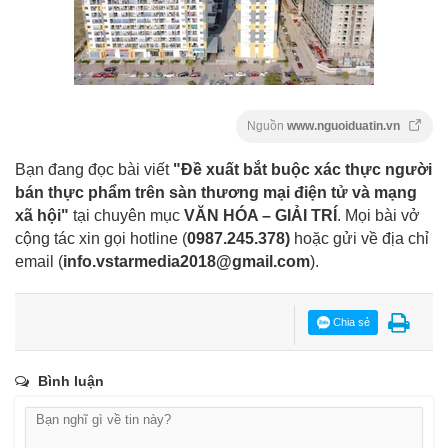
Nguồn
www.nguoiduatin.vn
Bạn đang đọc bài viết
"Đề xuất bắt buộc xác thực người
bán thực phẩm trên sàn thương mại điện tử và mạng
xã hội"
tại chuyên mục
VĂN HÓA – GIẢI TRÍ
. Mọi bài vở
cộng tác xin gọi hotline (
0987.245.378
)
hoặc gửi về địa chỉ
email
(
info.vstarmedia2018@gmail.com
).
Chia sẻ
Bình luận