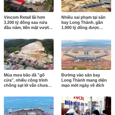
Vincom Retail lãi hơn
Nhiều sai phạm tại sân
3.200 tỷ đồng sau nửa
bay Long Thành, gần
đầu năm, tiền mặt vượt
1.000 tỷ đồng được
5.700 tỷ đồng
mang gửi lấy lãi
Mùa mưa bão đã "gõ
Đường vào sân bay
cửa", nhiều công trình
Long Thành mang diện
chống sạt lở vẫn chưa
mạo mới ngày về đích
hoàn thành