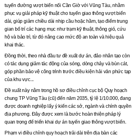
tuyến đường vượt biển nối Cần Giờ với Vũng Tàu, nhằm
phục vụ giải pháp kỹ thuật cho tuyến giao thông vượt biển
dài, giúp giảm chiều dài nhịp cầu hoặc hầm, tạo điểm trung
gian bố trí các hạng mục như trạm kỹ thuật, thông gió, cứu
hộ và bảo trì, từ đó nâng cao mức độ an toàn và hiệu quả
khai thác.
Đồng thời, theo nhà đầu tư đề xuất dự án, đảo nhân tạo còn
có tác dụng giảm tác động của sóng, dòng chảy và bùn cát,
góp phần bảo vệ công trình trước điều kiện hải văn phức tạp
của khu vực...
Đề xuất này nằm trong hồ sơ điều chỉnh cục bộ Quy hoạch
chung TP Vũng Tàu (cũ) đến năm 2035, tỷ lệ 1/10.000, đang
được doanh nghiệp lấy ý kiến các sở, ngành và chính quyền
địa phương. Đây được xem là bước hoàn thiện pháp lý
quan trọng để triển khai dự án tuyến giao thông vượt biển.
Phạm vi điều chỉnh quy hoạch trải dài trên địa bàn các