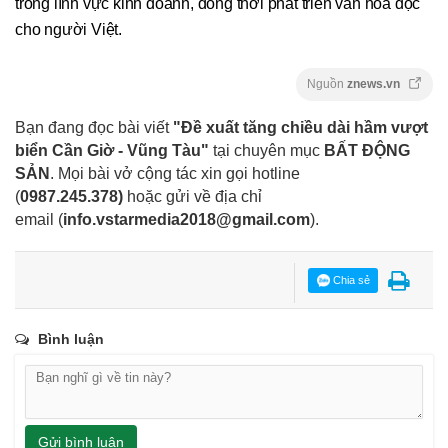
trong lĩnh vực kinh doanh, đồng thời phát triển văn hóa đọc
cho người Việt.
Nguồn
znews.vn
Bạn đang đọc bài viết
"Đề xuất tăng chiều dài hầm vượt
biển Cần Giờ - Vũng Tàu"
tại chuyên mục
BẤT ĐỘNG
SẢN
. Mọi bài vở cộng tác xin gọi hotline
(
0987.245.378
)
hoặc gửi về địa chỉ
email
(
info.vstarmedia2018@gmail.com
).
Chia sẻ
Bình luận
Gửi bình luận