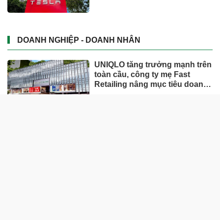
DOANH NGHIỆP - DOANH NHÂN
UNIQLO tăng trưởng mạnh trên
toàn cầu, công ty mẹ Fast
Retailing nâng mục tiêu doanh
thu và lợi nhuận năm 2026
Lộ diện khối tài sản trị giá gần
12.000 tỷ do con trai và con gái
ông Nguyễn Đức Thụy nắm
giữ tại một công ty sắp lên sàn
Một Gen Z giàu hơn cả ông
Trương Gia Bình, Bùi Thành
Nhơn trên sàn chứng khoán