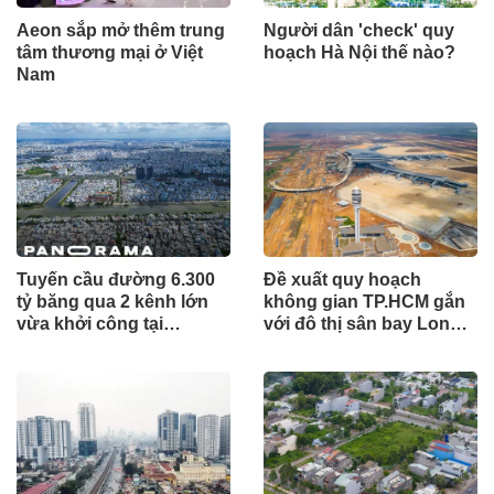
Aeon sắp mở thêm trung
Người dân 'check' quy
tâm thương mại ở Việt
hoạch Hà Nội thế nào?
Nam
Tuyến cầu đường 6.300
Đề xuất quy hoạch
tỷ băng qua 2 kênh lớn
không gian TP.HCM gắn
vừa khởi công tại
với đô thị sân bay Long
TP.HCM
Thành