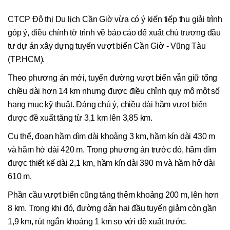
CTCP Đô thị Du lịch Cần Giờ vừa có ý kiến tiếp thu giải trình
góp ý, điều chỉnh tờ trình về báo cáo để xuất chủ trương đầu
tư dự án xây dựng tuyến vượt biển Cần Giờ - Vũng Tàu
(TP.HCM).
Theo phương án mới, tuyến đường vượt biển vẫn giữ tổng
chiều dài hơn 14 km nhưng được điều chỉnh quy mô một số
hạng mục kỹ thuật. Đáng chú ý, chiều dài hầm vượt biển
được đề xuất tăng từ 3,1 km lên 3,85 km.
Cụ thể, đoạn hầm dìm dài khoảng 3 km, hầm kín dài 430 m
và hầm hở dài 420 m. Trong phương án trước đó, hầm dìm
được thiết kế dài 2,1 km, hầm kín dài 390 m và hầm hở dài
610 m.
Phần cầu vượt biển cũng tăng thêm khoảng 200 m, lên hơn
8 km. Trong khi đó, đường dẫn hai đầu tuyến giảm còn gần
1,9 km, rút ngắn khoảng 1 km so với đề xuất trước.