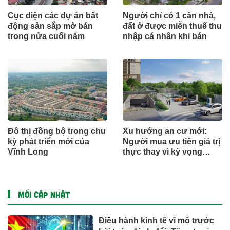
Cục diện các dự án bất
Người chỉ có 1 căn nhà,
động sản sắp mở bán
đất ở được miễn thuế thu
trong nửa cuối năm
nhập cá nhân khi bán
Đô thị đồng bộ trong chu
Xu hướng an cư mới:
kỳ phát triển mới của
Người mua ưu tiên giá trị
Vĩnh Long
thực thay vì kỳ vọng
ngắn hạn
MỚI CẬP NHẬT
Điều hành kinh tế vĩ mô trước