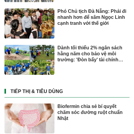
Phó Chủ tịch Đà Nẵng: Phải đi
nhanh hơn để sâm Ngọc Linh
cạnh tranh với thế giới
Dành tối thiểu 2% ngân sách
hằng năm cho bảo vệ môi
trường: 'Đòn bẩy' tài chính
công và bước ngoặt quản trị
hiện đại
TIẾP THỊ & TIÊU DÙNG
Biofermin chia sẻ bí quyết
chăm sóc đường ruột chuẩn
Nhật