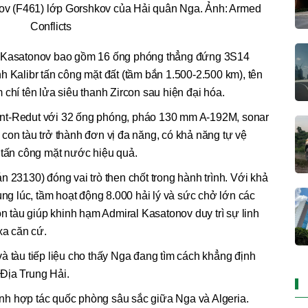
v (F461) lớp Gorshkov của Hải quân Nga. Ảnh: Armed
Conflicts
l Kasatonov bao gồm 16 ống phóng thẳng đứng 3S14
h Kalibr tấn công mặt đất (tầm bắn 1.500-2.500 km), tên
chí tên lửa siêu thanh Zircon sau hiện đại hóa.
nt-Redut với 32 ống phóng, pháo 130 mm A-192M, sonar
con tàu trở thành đơn vị đa năng, có khả năng tự vệ
 tấn công mặt nước hiệu quả.
 23130) đóng vai trò then chốt trong hành trình. Với khả
ùng lúc, tầm hoạt động 8.000 hải lý và sức chở lớn các
on tàu giúp khinh hạm Admiral Kasatonov duy trì sự linh
xa căn cứ.
à tàu tiếp liệu cho thấy Nga đang tìm cách khẳng định
Địa Trung Hải.
h hợp tác quốc phòng sâu sắc giữa Nga và Algeria.