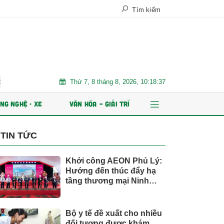
Tìm kiếm
Thứ 7, 8 tháng 8, 2026, 10:18:38
và ổn định bền vững
Chứng khoán Kafi chuẩn bị IPO 125 triệu cổ p
NG NGHỆ - XE
VĂN HÓA – GIẢI TRÍ
TIN TỨC
Khởi công AEON Phủ Lý:
Hướng đến thúc đẩy hạ
tầng thương mại Ninh
Bình
Bộ y tế đề xuất cho nhiều
đối tượng được khám,