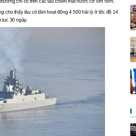
 thường chỉ có trên các tàu chiến mặt nước cỡ lớn hơn.
g cho thấy tàu có tầm hoạt động 4.500 hải lý ở tốc độ 14
n tục 30 ngày.