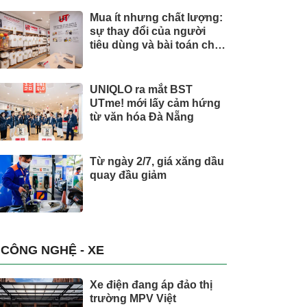
Mua ít nhưng chất lượng:
sự thay đổi của người
tiêu dùng và bài toán cho
thương hiệu quốc tế
UNIQLO ra mắt BST
UTme! mới lấy cảm hứng
từ văn hóa Đà Nẵng
Từ ngày 2/7, giá xăng dầu
quay đầu giảm
CÔNG NGHỆ - XE
Xe điện đang áp đảo thị
trường MPV Việt