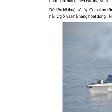
nhưng lại mang theo các loại vũ khí
Dữ liệu kỹ thuật về lớp Gorshkov cũn
hải lý/giờ và khả năng hoạt động liê