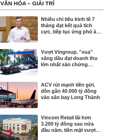
trụ, nắm giữ khối tài sản
VĂN HÓA – GIẢI TRÍ
hàng nghìn tỷ
Nhiều chỉ tiêu kinh tế 7
tháng đạt kết quả tích
cực, tiếp tục ứng phó áp
lực lạm phát
Vượt Vingroup, "vua"
xăng dầu đạt doanh thu
lớn nhất sàn chứng
khoán
ACV rút mạnh tiền gửi,
dồn gần 40.000 tỷ đồng
vào sân bay Long Thành
Vincom Retail lãi hơn
3.200 tỷ đồng sau nửa
đầu năm, tiền mặt vượt
5.700 tỷ đồng