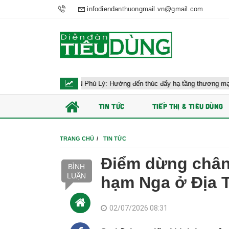
infodiendanthuongmail.vn@gmail.com
 công AEON Phủ Lý: Hướng đến thúc đẩy hạ tầng thương mại Ninh Bình
TIN TỨC
TIẾP THỊ & TIÊU DÙNG
TRANG CHỦ
TIN TỨC
Điểm dừng chân
BÌNH
LUẬN
hạm Nga ở Địa 
02/07/2026 08:31