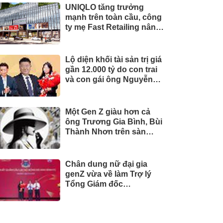
UNIQLO tăng trưởng
mạnh trên toàn cầu, công
ty mẹ Fast Retailing nâng
mục tiêu doanh thu và lợi
nhuận năm 2026
Lộ diện khối tài sản trị giá
gần 12.000 tỷ do con trai
và con gái ông Nguyễn
Đức Thụy nắm giữ tại một
công ty sắp lên sàn
Một Gen Z giàu hơn cả
ông Trương Gia Bình, Bùi
Thành Nhơn trên sàn
chứng khoán
Chân dung nữ đại gia
genZ vừa về làm Trợ lý
Tổng Giám đốc
Sacombank: 21 tuổi làm
Tổng Giám đốc doanh
nghiệp hàng không vũ