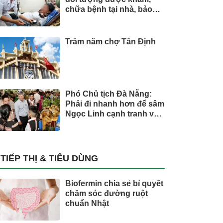
chữa bệnh tại nhà, bảo
hiểm y tế chi trả
Trăm năm chợ Tân Định
Phó Chủ tịch Đà Nẵng:
Phải đi nhanh hơn để sâm
Ngọc Linh cạnh tranh với
thế giới
TIẾP THỊ & TIÊU DÙNG
Biofermin chia sẻ bí quyết
chăm sóc đường ruột
chuẩn Nhật