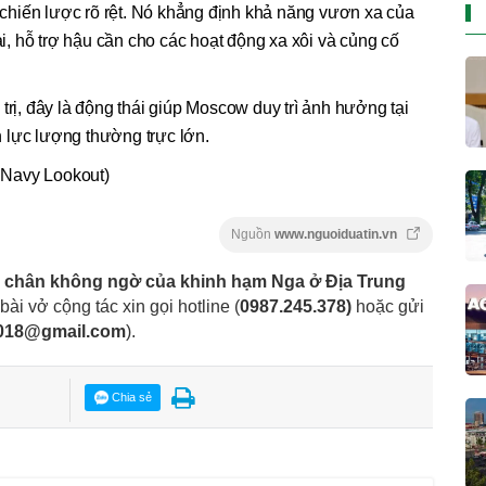
hiến lược rõ rệt. Nó khẳng định khả năng vươn xa của
, hỗ trợ hậu cần cho các hoạt động xa xôi và củng cố
trị, đây là động thái giúp Moscow duy trì ảnh hưởng tại
 lực lượng thường trực lớn.
 Navy Lookout)
Nguồn
www.nguoiduatin.vn
 chân không ngờ của khinh hạm Nga ở Địa Trung
 bài vở cộng tác xin gọi hotline (
0987.245.378
)
hoặc gửi
2018@gmail.com
).
Chia sẻ