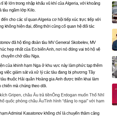
ỉ lệ lớn trong nhập khẩu vũ khí của Algeria, với khoảng
à tàu ngầm lớp Kilo.
n cho các sĩ quan Algeria cơ hội tiếp xúc trực tiếp với
g không hiện đại, đồng thời củng cố quan hệ đối tác
atonov đã hộ tống đoàn tàu MV General Skobelev, MV
úc hẹp nhất của Eo biển Anh, nơi nó đóng vai trò hộ vệ
i" chuyên chở dầu Nga.
diện của khinh hạm Nga ở khu vực này làm phức tạp thêm
g việc giám sát và xử lý các tàu đang bị phương Tây
ác tàu thuộc Hải quân Hoàng gia Anh được triển khai làm
u chiến mà chúng theo dõi.
 kích Gripen, châu Âu trả tiềnÔng Erdogan muốn Thổ Nhĩ
hổ quốc phòng châu ÂuTình hình “đáng lo ngại” với hạm
 hạm Admiral Kasatonov không chỉ là chuyến thăm cảng