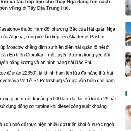
lửa và tàu tiếp liệu cho thấy Nga đang tìm cách
bền vững ở Tây Địa Trung Hải.
 Kasatonov thuộc Hạm đội phương Bắc của Hải quân Nga
của Algeria, cùng với tàu tiếp liệu Akademik Pashin.
úp Moscow khẳng định sự hiện diện hải quân rõ nét ở
 cận Eo biển Gibraltar – một tuyến đường trọng yếu đối
yển năng lượng và an ninh hàng hải Bắc Phi.
ov (Dự án 22350), là khinh hạm tên lửa đa năng thứ hai
evernaya Verf ở St. Petersburg và đưa vào biên chế năm
ượng giãn nước khoảng 5.000 tấn, đạt tốc độ tối đa 29 hải
sử dụng động cơ turbine khí diesel công suất khoảng
tàu đủ nhỏ để thực hiện nhiều đợt triển khai ở nước ngoài