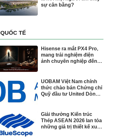
sự cân bằng?
QUỐC TẾ
Hisense ra mắt PX4 Pro,
mang trải nghiệm điện
ảnh chuyên nghiệp đến
không gian gia đình
UOBAM Việt Nam chính
thức chào bán Chứng chỉ
Quỹ đầu tư United Dòng
Tiền Linh Hoạt (UMMF)
Giải thưởng Kiến trúc
Thép ASEAN 2026 lan tỏa
những giá trị thiết kế xuất
sắc qua hợp tác khu vực