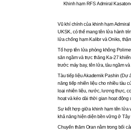
Khinh hạm RFS Admiral Kasatono
Vũ khí chính của khinh hạm Admira
UKSK, có thể mang tên lửa hành trìn
lửa chống hạm Kalibr và Oniks, thậm 
Tổ hợp tên lửa phòng không Polime
săn ngầm và trực thăng Ka-27 khiến 
trước máy bay, tên lửa, tàu ngầm và
Tàu tiếp liệu Akademik Pashin (Dự án
năng tiếp nhiên liệu cho nhiều tàu c
loại nhiên liệu, nước, lương thực, c
hoạt và kéo dài thời gian hoạt động 
Sự kết hợp giữa khinh hạm tên lửa v
khả năng hiện diện bền vững ở Tây 
Chuyến thăm Oran nằm trong bối cản