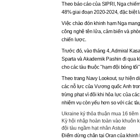
Theo báo cáo của SIPRI, Nga chiếm t
48% giai đoạn 2020-2024, đặc biệt l
Việc chào đón khinh hạm Nga mang đế
công nghệ tên lửa, cảm biến và phòn
chiến lược.
Trước đó, vào tháng 4, Admiral Kas
Sparta và Akademik Pashin đi qua kh
cho các tàu thuộc "hạm đội bóng tố
Theo trang Navy Lookout, sự hiện 
các nỗ lực của Vương quốc Anh tron
trừng phạt vì đôi khi hỏa lực của c
nhiệm vụ còn yếu hơn so với các tà
Ukraine ký thỏa thuận mua 16 tiêm
Kỳ hội nhập hoàn toàn vào khuôn k
đội tàu ngầm hạt nhân Astute
Điểm dừng chân tại Oran của khinh