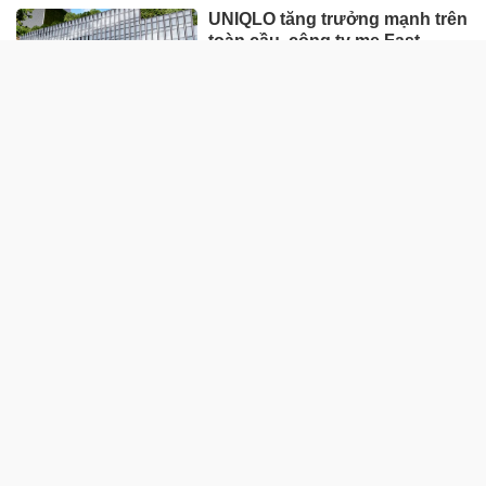
UNIQLO tăng trưởng mạnh trên
toàn cầu, công ty mẹ Fast
Retailing nâng mục tiêu doanh
thu và lợi nhuận năm 2026
Lộ diện khối tài sản trị giá gần
12.000 tỷ do con trai và con gái
ông Nguyễn Đức Thụy nắm
giữ tại một công ty sắp lên sàn
Một Gen Z giàu hơn cả ông
Trương Gia Bình, Bùi Thành
Nhơn trên sàn chứng khoán
Chân dung nữ đại gia genZ
vừa về làm Trợ lý Tổng Giám
đốc Sacombank: 21 tuổi làm
Tổng Giám đốc doanh nghiệp