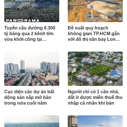
Tuyến cầu đường 6.300
Đề xuất quy hoạch
tỷ băng qua 2 kênh lớn
không gian TP.HCM gắn
vừa khởi công tại
với đô thị sân bay Long
TP.HCM
Thành
Cục diện các dự án bất
Người chỉ có 1 căn nhà,
động sản sắp mở bán
đất ở được miễn thuế thu
trong nửa cuối năm
nhập cá nhân khi bán