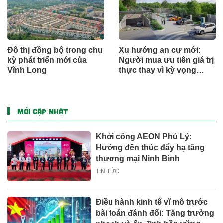
Đô thị đồng bộ trong chu
Xu hướng an cư mới:
kỳ phát triển mới của
Người mua ưu tiên giá trị
Vĩnh Long
thực thay vì kỳ vọng
ngắn hạn
MỚI CẬP NHẬT
Khởi công AEON Phủ Lý:
Hướng đến thúc đẩy hạ tầng
thương mại Ninh Bình
TIN TỨC
Điều hành kinh tế vĩ mô trước
bài toán đánh đổi: Tăng trưởng