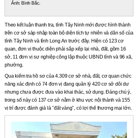
Ảnh: Bình Bắc.
Theo kết luận thanh tra, tỉnh Tây Ninh mới được hình thành
trên cơ sở sáp nhập toàn bộ diện tích tự nhiên và dân số của
tỉnh Tây Ninh và tỉnh Long An trước đây. Hiện có 123 cơ
quan, đơn vị thuộc diện phải sắp xếp lại nhà, đất, gồm 16
sở, 11 đơn vị sự nghiệp công lập thuộc UBND tỉnh và 96 xã,
phường.
Qua kiểm tra hồ sơ của 4.309 cơ sở nhà, đất, cơ quan chức
năng xác định có 74 đơn vị đang quản lý 420 cơ sở dôi dư
nhưng chưa được đưa vào khai thác, sử dụng. Đáng chú ý,
trong số này có 137 cơ sở nằm ở khu vực nội thành và 155
vị trí được đánh giá là "đất vàng", có lợi thế thương mại lớn.