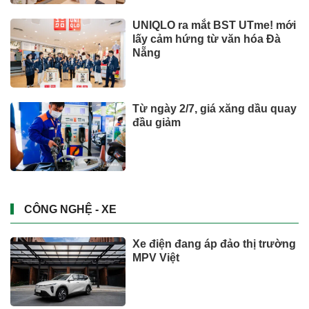
UNIQLO ra mắt BST UTme! mới
lấy cảm hứng từ văn hóa Đà
Nẵng
Từ ngày 2/7, giá xăng dầu quay
đầu giảm
CÔNG NGHỆ - XE
Xe điện đang áp đảo thị trường
MPV Việt