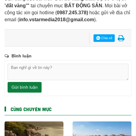
'đất vàng'"
tại chuyên mục
BẤT ĐỘNG SẢN
. Mọi bài vở
cộng tác xin gọi hotline (
0987.245.378
)
hoặc gửi về địa chỉ
email
(
info.vstarmedia2018@gmail.com
).
Chia sẻ
Bình luận
Gửi bình luận
CÙNG CHUYÊN MỤC