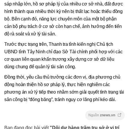
sáp nhập lớn, hồ sơ pháp lý của nhiều cơ sở nhà, đất được
hình thành qua nhiều thời kỳ nên bị thất lạc hoặc thiếu đồng
bộ. Bên cạnh đó, năng lực chuyên môn của một bộ phận
cán bộ phụ trách ở cơ sở còn hạn chế, ảnh hưởng đến tiến
độ rà soát và xử lý tài sản.
Trước thực trạng trên, Thanh tra tỉnh kiến nghị Chủ tịch
UBND tỉnh Tây Ninh chỉ đạo Sở Tài chính phối hợp với các
cơ quan liên quan khẩn trương xây dựng cơ sở dữ liệu
dùng chung để quản lý tài sản công.
Đồng thời, yêu cầu thủ trưởng các đơn vị, địa phương chủ
động hoàn thiện hồ sơ pháp lý, thực hiện nghiêm các
phương án xử lý tiếp theo nhằm sớm giải quyết tình trạng tài
sản công bị “đóng băng”, tránh nguy cơ lãng phí kéo dài.
Nguồn
znews.vn
Bạn đang đọc bài viết
"Dôi dư hàng trăm trụ sở ở vị trí