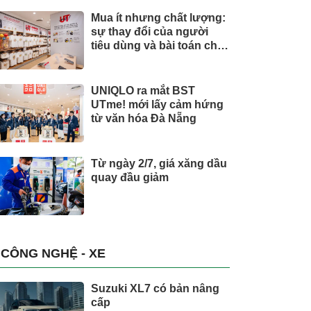
Mua ít nhưng chất lượng:
sự thay đổi của người
tiêu dùng và bài toán cho
thương hiệu quốc tế
UNIQLO ra mắt BST
UTme! mới lấy cảm hứng
từ văn hóa Đà Nẵng
Từ ngày 2/7, giá xăng dầu
quay đầu giảm
CÔNG NGHỆ - XE
Suzuki XL7 có bản nâng
cấp