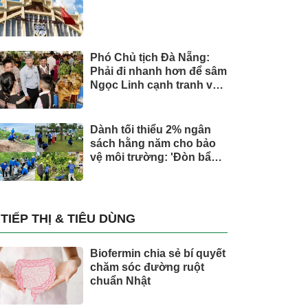
Phó Chủ tịch Đà Nẵng:
Phải đi nhanh hơn để sâm
Ngọc Linh cạnh tranh với
thế giới
Dành tối thiểu 2% ngân
sách hằng năm cho bảo
vệ môi trường: 'Đòn bẩy'
tài chính công và bước
ngoặt quản trị hiện đại
TIẾP THỊ & TIÊU DÙNG
Biofermin chia sẻ bí quyết
chăm sóc đường ruột
chuẩn Nhật