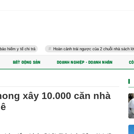
 chi trả
Hoàn cảnh trái ngược của 2 chuỗi nhà sách lớn nhất Việt
BẤT ĐỘNG SẢN
DOANH NGHIỆP - DOANH NHÂN
CÔ
hong xây 10.000 căn nhà
uê