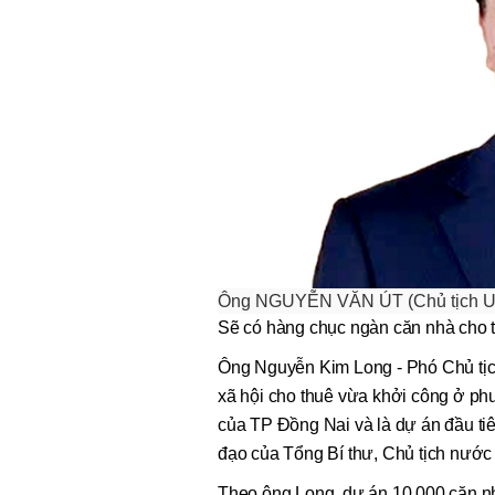
Ông NGUYỄN VĂN ÚT (Chủ tịch U
Sẽ có hàng chục ngàn căn nhà cho 
Ông Nguyễn Kim Long - Phó Chủ tịc
xã hội cho thuê vừa khởi công ở ph
của TP Đồng Nai và là dự án đầu tiê
đạo của Tổng Bí thư, Chủ tịch nước
Theo ông Long, dự án 10.000 căn n