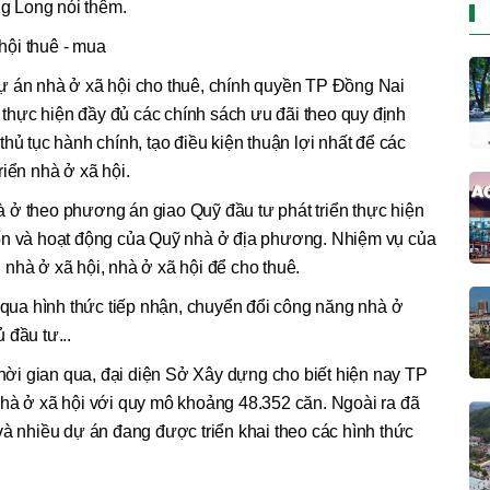
ng Long nói thêm.
hội thuê - mua
ự án nhà ở xã hội cho thuê, chính quyền TP Đồng Nai
, thực hiện đầy đủ các chính sách ưu đãi theo quy định
hủ tục hành chính, tạo điều kiện thuận lợi nhất để các
iển nhà ở xã hội.
 ở theo phương án giao Quỹ đầu tư phát triển thực hiện
ốn và hoạt động của Quỹ nhà ở địa phương. Nhiệm vụ của
nhà ở xã hội, nhà ở xã hội để cho thuê.
g qua hình thức tiếp nhận, chuyển đổi công năng nhà ở
 đầu tư...
 thời gian qua, đại diện Sở Xây dựng cho biết hiện nay TP
nhà ở xã hội với quy mô khoảng 48.352 căn. Ngoài ra đã
và nhiều dự án đang được triển khai theo các hình thức