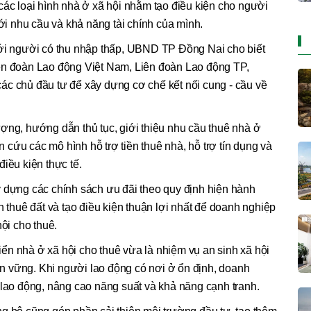
các loại hình nhà ở xã hội nhằm tạo điều kiện cho người
 nhu cầu và khả năng tài chính của mình.
với người có thu nhập thấp, UBND TP Đồng Nai cho biết
ên đoàn Lao động Việt Nam, Liên đoàn Lao động TP,
ác chủ đầu tư để xây dựng cơ chế kết nối cung - cầu về
ợng, hướng dẫn thủ tục, giới thiệu nhu cầu thuê nhà ở
cứu các mô hình hỗ trợ tiền thuê nhà, hỗ trợ tín dụng và
iều kiện thực tế.
y dựng các chính sách ưu đãi theo quy định hiện hành
n thuê đất và tạo điều kiện thuận lợi nhất để doanh nghiệp
hội cho thuê.
ển nhà ở xã hội cho thuê vừa là nhiệm vụ an sinh xã hội
bền vững. Khi người lao động có nơi ở ổn định, doanh
 lao động, nâng cao năng suất và khả năng cạnh tranh.