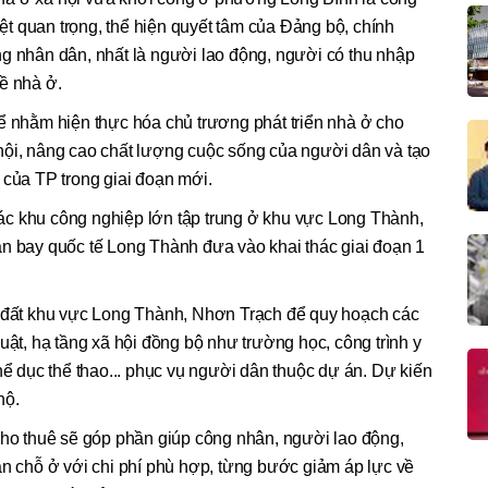
biệt quan trọng, thể hiện quyết tâm của Đảng bộ, chính
ng nhân dân, nhất là người lao động, người có thu nhập
ề nhà ở.
ể nhằm hiện thực hóa chủ trương phát triển nhà ở cho
hội, nâng cao chất lượng cuộc sống của người dân và tạo
 của TP trong giai đoạn mới.
c khu công nghiệp lớn tập trung ở khu vực Long Thành,
ân bay quốc tế Long Thành đưa vào khai thác giai đoạn 1
ỹ đất khu vực Long Thành, Nhơn Trạch để quy hoạch các
uật, hạ tầng xã hội đồng bộ như trường học, công trình y
hể dục thể thao... phục vụ người dân thuộc dự án. Dự kiến
hộ.
cho thuê sẽ góp phần giúp công nhân, người lao động,
ận chỗ ở với chi phí phù hợp, từng bước giảm áp lực về