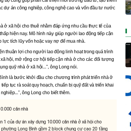
g bộ cũng góp phần cải thiện môi trường đầu tư, tạo thêm
các dự án công nghiệp, công nghệ cao và vốn đầu tư nước
hà ở xã hội cho thuê nhằm đáp ứng nhu cầu thực tế của
hấp hiện nay. Mô hình này giúp người lao động tiếp cận
 lực tích lũy vốn hoặc vay nợ để mua nhà.
ện thuận lợi cho người lao động linh hoạt trong quá trình
xã hội, mở rộng cơ hội tiếp cận nhà ở cho các đối tượng
ng quỹ nhà ở xã hội...", ông Long nói.
ình là bước khởi đầu cho chương trình phát triển nhà ở
tiếp tục rà soát quy hoạch, chuẩn bị quỹ đất và triển khai
nghiệp...", ông Long cho biết thêm.
10.000 căn nhà
 1 của dự án xây dựng 10.000 căn nhà ở xã hội cho
 ở phường Long Bình gồm 2 block chung cư cao 20 tầng