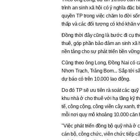
trình an sinh xã hội có ý nghĩa đặc 
quyền TP trong việc chăm lo đời số
thấp và các đối tượng có khó khăn v
Đồng thời đây cũng là bước đi cụ th
thuê, góp phần bảo đảm an sinh xã 
nền tảng cho sự phát triển bền vững
Cũng theo ông Long, Đồng Nai có cá
Nhơn Trạch, Trảng Bom... Sắp tới s
dự báo có trên 10.000 lao động.
Do đó TP sẽ ưu tiên rà soát các qu
khu nhà ở cho thuê với hạ tầng kỹ th
tế, công cộng, công viên cây xanh, t
mỗi nơi quy mô khoảng 10.000 căn 
"Việc phát triển đồng bộ quỹ nhà ở 
cán bộ, công chức, viên chức tiếp c