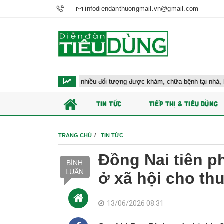
infodiendanthuongmail.vn@gmail.com
 tế đề xuất cho nhiều đối tượng được khám, chữa bệnh tại nhà, bảo hiểm y tế
TIN TỨC
TIẾP THỊ & TIÊU DÙNG
TRANG CHỦ
TIN TỨC
Đồng Nai tiên p
BÌNH
LUẬN
ở xã hội cho th
13/06/2026 08:31