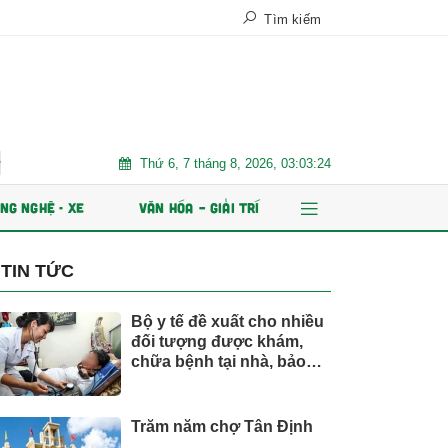
Tìm kiếm
Thứ 6, 7 tháng 8, 2026, 03:03:26
 Nam
Trăm năm chợ Tân Định
AI và dữ liệu định hình tươ
NG NGHỆ - XE
VĂN HÓA – GIẢI TRÍ
TIN TỨC
Bộ y tế đề xuất cho nhiều
đối tượng được khám,
chữa bệnh tại nhà, bảo
hiểm y tế chi trả
Trăm năm chợ Tân Định