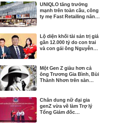
UNIQLO tăng trưởng
mạnh trên toàn cầu, công
ty mẹ Fast Retailing nâng
mục tiêu doanh thu và lợi
nhuận năm 2026
Lộ diện khối tài sản trị giá
gần 12.000 tỷ do con trai
và con gái ông Nguyễn
Đức Thụy nắm giữ tại một
công ty sắp lên sàn
Một Gen Z giàu hơn cả
ông Trương Gia Bình, Bùi
Thành Nhơn trên sàn
chứng khoán
Chân dung nữ đại gia
genZ vừa về làm Trợ lý
Tổng Giám đốc
Sacombank: 21 tuổi làm
Tổng Giám đốc doanh
nghiệp hàng không vũ