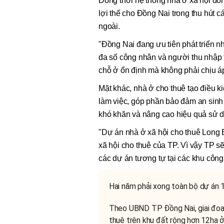
Đồng thời hệ thống nhà ở xã hội đồn
lợi thế cho Đồng Nai trong thu hút 
ngoài.
"Đồng Nai đang ưu tiên phát triển n
đa số công nhân và người thu nhập t
chỗ ở ổn định mà không phải chịu áp
Mặt khác, nhà ở cho thuê tạo điều ki
làm việc, góp phần bảo đảm an sinh 
khó khăn và nâng cao hiệu quả sử dụ
"Dự án nhà ở xã hội cho thuê Long B
xã hội cho thuê của TP. Vì vậy TP sẽ 
các dự án tương tự tại các khu công 
Hai năm phải xong toàn bộ dự án 
Theo UBND TP Đồng Nai, giai đoạn
thuê trên khu đất rộng hơn 12ha