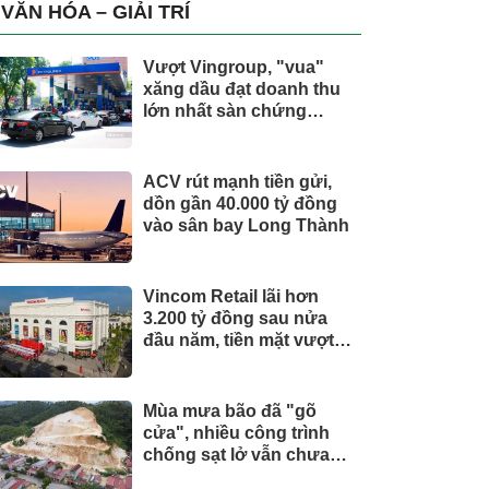
trụ, nắm giữ khối tài sản
VĂN HÓA – GIẢI TRÍ
hàng nghìn tỷ
Vượt Vingroup, "vua"
xăng dầu đạt doanh thu
lớn nhất sàn chứng
khoán
ACV rút mạnh tiền gửi,
dồn gần 40.000 tỷ đồng
vào sân bay Long Thành
Vincom Retail lãi hơn
3.200 tỷ đồng sau nửa
đầu năm, tiền mặt vượt
5.700 tỷ đồng
Mùa mưa bão đã "gõ
cửa", nhiều công trình
chống sạt lở vẫn chưa
hoàn thành