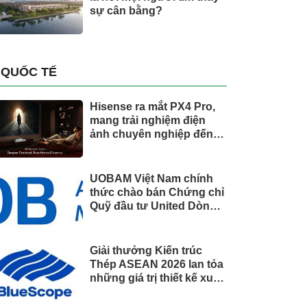
sự cân bằng?
QUỐC TẾ
Hisense ra mắt PX4 Pro,
mang trải nghiệm điện
ảnh chuyên nghiệp đến
không gian gia đình
UOBAM Việt Nam chính
thức chào bán Chứng chỉ
Quỹ đầu tư United Dòng
Tiền Linh Hoạt (UMMF)
Giải thưởng Kiến trúc
Thép ASEAN 2026 lan tỏa
những giá trị thiết kế xuất
sắc qua hợp tác khu vực