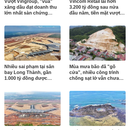
Vượt Vingroup, "vua"
Vincom Retail lãi hơn
xăng dầu đạt doanh thu
3.200 tỷ đồng sau nửa
lớn nhất sàn chứng
đầu năm, tiền mặt vượt
khoán
5.700 tỷ đồng
Nhiều sai phạm tại sân
Mùa mưa bão đã "gõ
bay Long Thành, gần
cửa", nhiều công trình
1.000 tỷ đồng được
chống sạt lở vẫn chưa
mang gửi lấy lãi
hoàn thành