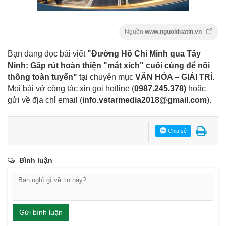
Nguồn
www.nguoiduatin.vn
Bạn đang đọc bài viết
"Đường Hồ Chí Minh qua Tây
Ninh: Gấp rút hoàn thiện "mắt xích" cuối cùng để nối
thông toàn tuyến"
tại chuyên mục
VĂN HÓA – GIẢI TRÍ
.
Mọi bài vở cộng tác xin gọi hotline (
0987.245.378
)
hoặc
gửi về địa chỉ email
(
info.vstarmedia2018@gmail.com
).
Chia sẻ
Bình luận
Gửi bình luận