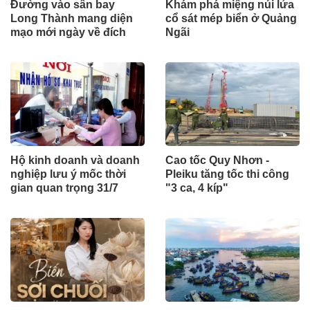
Đường vào sân bay
Khám phá miệng núi lửa
Long Thành mang diện
cổ sát mép biển ở Quảng
mạo mới ngày về đích
Ngãi
Hộ kinh doanh và doanh
Cao tốc Quy Nhơn -
nghiệp lưu ý mốc thời
Pleiku tăng tốc thi công
gian quan trọng 31/7
"3 ca, 4 kíp"