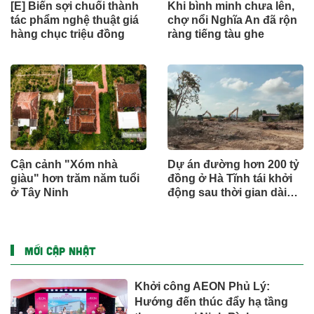
[E] Biến sợi chuối thành
Khi bình minh chưa lên,
tác phẩm nghệ thuật giá
chợ nổi Nghĩa An đã rộn
hàng chục triệu đồng
ràng tiếng tàu ghe
Cận cảnh "Xóm nhà
Dự án đường hơn 200 tỷ
giàu" hơn trăm năm tuổi
đồng ở Hà Tĩnh tái khởi
ở Tây Ninh
động sau thời gian dài
đình trệ
MỚI CẬP NHẬT
Khởi công AEON Phủ Lý:
Hướng đến thúc đẩy hạ tầng