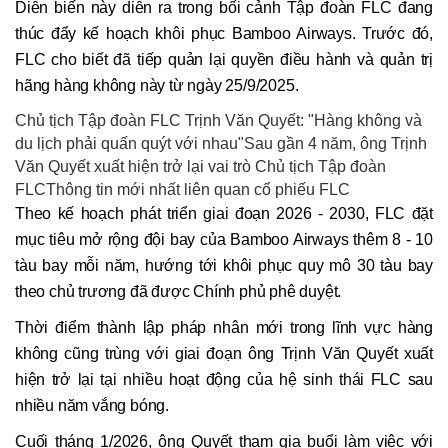
Diễn biến này diễn ra trong bối cảnh Tập đoàn FLC đang
thúc đẩy kế hoạch khôi phục Bamboo Airways. Trước đó,
FLC cho biết đã tiếp quản lại quyền điều hành và quản trị
hãng hàng không này từ ngày 25/9/2025.
Chủ tịch Tập đoàn FLC Trịnh Văn Quyết: "Hàng không và
du lịch phải quấn quýt với nhau"Sau gần 4 năm, ông Trịnh
Văn Quyết xuất hiện trở lại vai trò Chủ tịch Tập đoàn
FLCThông tin mới nhất liên quan cổ phiếu FLC
Theo kế hoạch phát triển giai đoạn 2026 - 2030, FLC đặt
mục tiêu mở rộng đội bay của Bamboo Airways thêm 8 - 10
tàu bay mỗi năm, hướng tới khôi phục quy mô 30 tàu bay
theo chủ trương đã được Chính phủ phê duyệt.
Thời điểm thành lập pháp nhân mới trong lĩnh vực hàng
không cũng trùng với giai đoạn ông Trịnh Văn Quyết xuất
hiện trở lại tại nhiều hoạt động của hệ sinh thái FLC sau
nhiều năm vắng bóng.
Cuối tháng 1/2026, ông Quyết tham gia buổi làm việc với