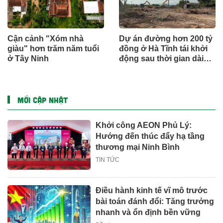
Cận cảnh "Xóm nhà
Dự án đường hơn 200 tỷ
giàu" hơn trăm năm tuổi
đồng ở Hà Tĩnh tái khởi
ở Tây Ninh
động sau thời gian dài
đình trệ
MỚI CẬP NHẬT
Khởi công AEON Phủ Lý:
Hướng đến thúc đẩy hạ tầng
thương mại Ninh Bình
TIN TỨC
Điều hành kinh tế vĩ mô trước
bài toán đánh đổi: Tăng trưởng
nhanh và ổn định bền vững