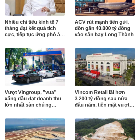
Nhiều chỉ tiêu kinh tế 7
ACV rút mạnh tiền gửi,
tháng đạt kết quả tích
dồn gần 40.000 tỷ đồng
cực, tiếp tục ứng phó áp
vào sân bay Long Thành
lực lạm phát
Vượt Vingroup, "vua"
Vincom Retail lãi hơn
xăng dầu đạt doanh thu
3.200 tỷ đồng sau nửa
lớn nhất sàn chứng
đầu năm, tiền mặt vượt
khoán
5.700 tỷ đồng