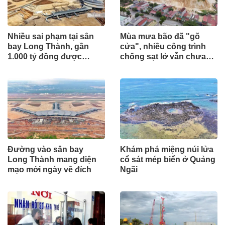
Nhiều sai phạm tại sân
Mùa mưa bão đã "gõ
bay Long Thành, gần
cửa", nhiều công trình
1.000 tỷ đồng được
chống sạt lở vẫn chưa
mang gửi lấy lãi
hoàn thành
Đường vào sân bay
Khám phá miệng núi lửa
Long Thành mang diện
cổ sát mép biển ở Quảng
mạo mới ngày về đích
Ngãi