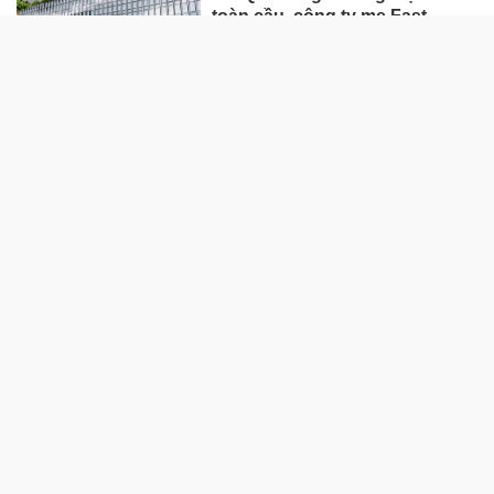
toàn cầu, công ty mẹ Fast
Retailing nâng mục tiêu doanh
thu và lợi nhuận năm 2026
Lộ diện khối tài sản trị giá gần
12.000 tỷ do con trai và con gái
ông Nguyễn Đức Thụy nắm
giữ tại một công ty sắp lên sàn
Một Gen Z giàu hơn cả ông
Trương Gia Bình, Bùi Thành
Nhơn trên sàn chứng khoán
Chân dung nữ đại gia genZ
vừa về làm Trợ lý Tổng Giám
đốc Sacombank: 21 tuổi làm
Tổng Giám đốc doanh nghiệp
hàng không vũ trụ, nắm giữ