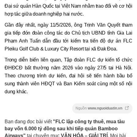
Đại sứ quán Hàn Quốc tại Việt Nam nhằm trao đổi về cơ hội
hợp tác giữa doanh nghiệp hai nước.
Gần đây nhất, ngày 11/5/2026, ông Trịnh Văn Quyết tham
gia tiếp đón đoàn công tác do Chủ tịch UBND tỉnh Gia Lai
Phạm Anh Tuấn dẫn đầu tới kiểm tra tiến độ dự án FLC
Pleiku Golf Club & Luxury City Resort tại xã Đak Đoa.
Trong diễn biến liên quan, Tập đoàn FLC dự kiến tổ chức
ĐHĐCĐ bất thường năm 2026 vào ngày 27/5 tại Hà Nội.
Theo chương trình dự kiến, đại hội sẽ tiến hành bầu bổ
sung thành viên HĐQT và Ban Kiểm soát cùng một số nội
dung khác.
Nguồn
www.nguoiduatin.vn
Bạn đang đọc bài viết
"FLC lập công ty thuê, mua tàu
bay vốn 6.000 tỷ đồng sau khi tiếp quản Bamboo
Airways"
tại chuyên mục
VĂN HÓA – GIẢI TRÍ
. Mọi bài