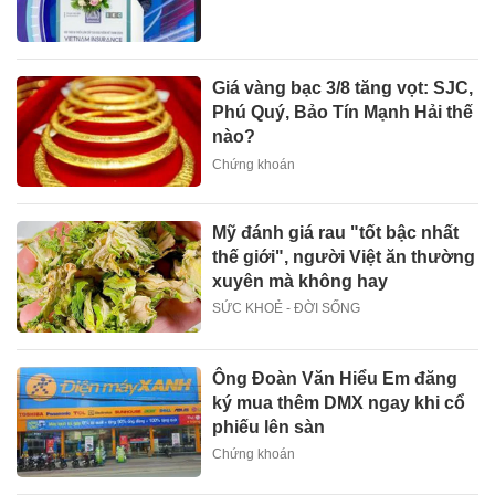
Giá vàng bạc 3/8 tăng vọt: SJC,
Phú Quý, Bảo Tín Mạnh Hải thế
nào?
Chứng khoán
Mỹ đánh giá rau "tốt bậc nhất
thế giới", người Việt ăn thường
xuyên mà không hay
SỨC KHOẺ - ĐỜI SỐNG
Ông Đoàn Văn Hiểu Em đăng
ký mua thêm DMX ngay khi cổ
phiếu lên sàn
Chứng khoán