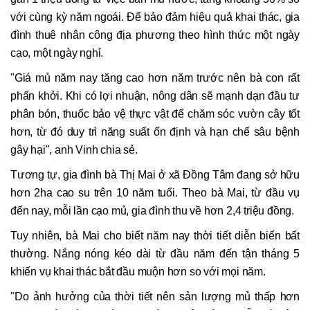
với cùng kỳ năm ngoái. Để bảo đảm hiệu quả khai thác, gia
đình thuê nhân công địa phương theo hình thức một ngày
cạo, một ngày nghỉ.
"Giá mủ năm nay tăng cao hơn năm trước nên bà con rất
phấn khởi. Khi có lợi nhuận, nông dân sẽ mạnh dạn đầu tư
phân bón, thuốc bảo vệ thực vật để chăm sóc vườn cây tốt
hơn, từ đó duy trì năng suất ổn định và hạn chế sâu bệnh
gây hại", anh Vinh chia sẻ.
Tương tự, gia đình bà Thị Mai ở xã Đồng Tâm đang sở hữu
hơn 2ha cao su trên 10 năm tuổi. Theo bà Mai, từ đầu vụ
đến nay, mỗi lần cạo mủ, gia đình thu về hơn 2,4 triệu đồng.
Tuy nhiên, bà Mai cho biết năm nay thời tiết diễn biến bất
thường. Nắng nóng kéo dài từ đầu năm đến tận tháng 5
khiến vụ khai thác bắt đầu muộn hơn so với mọi năm.
"Do ảnh hưởng của thời tiết nên sản lượng mủ thấp hơn