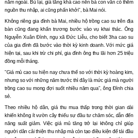
năm ngoái. Bù lại, giá tăng khá cao nên bà con vẫn có thêm
nguồn thu nhập, ai cũng phấn khởi", bà Mai nói.
Không riêng gia đình bà Mai, nhiều hộ trồng cao su trên địa
bàn cũng đang khẩn trương bước vào vụ khai thác. Ông
Nguyễn Xuân Đình, ngụ xã Đức Liễu, cho biết 3ha cao su
của gia đình đã bước vào thời kỳ kinh doanh. Với mức giá
hiện tại, sau khi trừ chi phí, gia đình ông thu lãi hơn 25 triệu
đồng mỗi tháng.
"Giá mủ cao su hiện nay chưa thể so với thời kỳ hoàng kim,
nhưng so với những năm trước thì đây là mức giá mà người
trồng cao su mong đợi suốt nhiều năm qua", ông Đình chia
sẻ.
Theo nhiều hộ dân, giá thu mua thấp trong thời gian dài
khiến không ít vườn cây thiếu sự đầu tư chăm sóc, dẫn đến
năng suất giảm. Việc giá mủ tăng trở lại không chỉ giúp
người dân cải thiện thu nhập mà còn tạo điều kiện để tái đầu