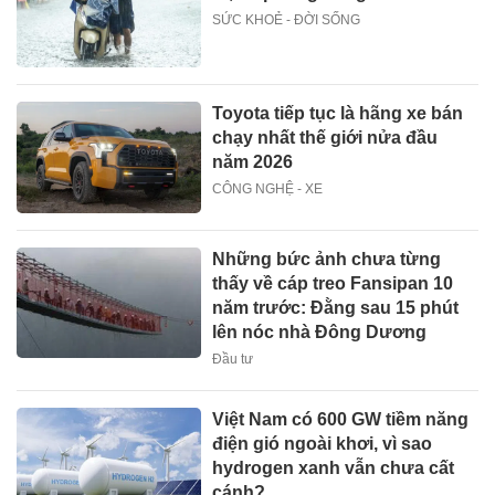
SỨC KHOẺ - ĐỜI SỐNG
Toyota tiếp tục là hãng xe bán
chạy nhất thế giới nửa đầu
năm 2026
CÔNG NGHỆ - XE
Những bức ảnh chưa từng
thấy về cáp treo Fansipan 10
năm trước: Đằng sau 15 phút
lên nóc nhà Đông Dương
Đầu tư
Việt Nam có 600 GW tiềm năng
điện gió ngoài khơi, vì sao
hydrogen xanh vẫn chưa cất
cánh?