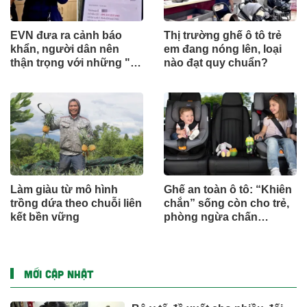
EVN đưa ra cảnh báo
Thị trường ghế ô tô trẻ
khẩn, người dân nên
em đang nóng lên, loại
thận trọng với những "tin
nào đạt quy chuẩn?
nhắn lạ"
Làm giàu từ mô hình
Ghế an toàn ô tô: “Khiên
trồng dứa theo chuỗi liên
chắn” sống còn cho trẻ,
kết bền vững
phòng ngừa chấn
thương
MỚI CẬP NHẬT