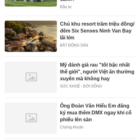
Đầu tư
Chủ khu resort trăm triệu đồng/
đêm Six Senses Ninh Van Bay
lãi lớn
BẤT ĐỘNG SẢN
Mỹ đánh giá rau "tốt bậc nhất
thế giới", người Việt ăn thường
xuyên mà không hay
SỨC KHOẺ - ĐỜI SỐNG
Ông Đoàn Văn Hiểu Em đăng
ký mua thêm DMX ngay khi cổ
phiếu lên sàn
Chứng khoán