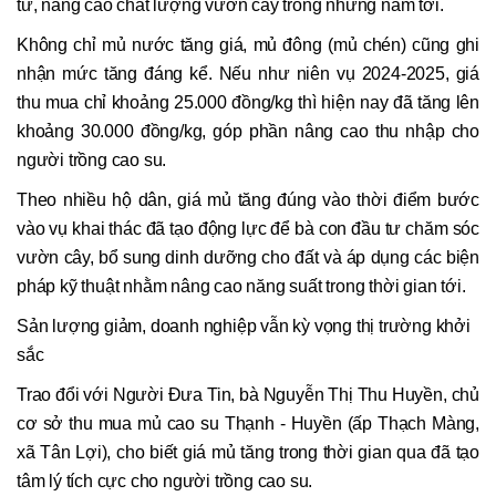
tư, nâng cao chất lượng vườn cây trong những năm tới.
Không chỉ mủ nước tăng giá, mủ đông (mủ chén) cũng ghi
nhận mức tăng đáng kể. Nếu như niên vụ 2024-2025, giá
thu mua chỉ khoảng 25.000 đồng/kg thì hiện nay đã tăng lên
khoảng 30.000 đồng/kg, góp phần nâng cao thu nhập cho
người trồng cao su.
Theo nhiều hộ dân, giá mủ tăng đúng vào thời điểm bước
vào vụ khai thác đã tạo động lực để bà con đầu tư chăm sóc
vườn cây, bổ sung dinh dưỡng cho đất và áp dụng các biện
pháp kỹ thuật nhằm nâng cao năng suất trong thời gian tới.
Sản lượng giảm, doanh nghiệp vẫn kỳ vọng thị trường khởi
sắc
Trao đổi với Người Đưa Tin, bà Nguyễn Thị Thu Huyền, chủ
cơ sở thu mua mủ cao su Thạnh - Huyền (ấp Thạch Màng,
xã Tân Lợi), cho biết giá mủ tăng trong thời gian qua đã tạo
tâm lý tích cực cho người trồng cao su.