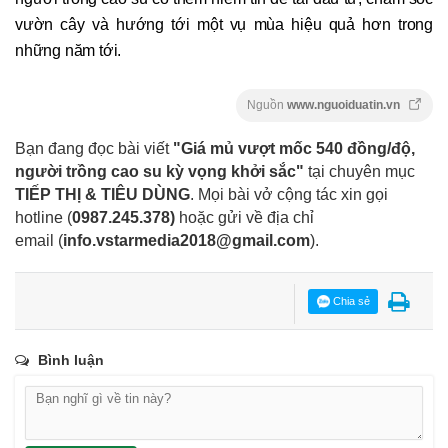
vườn cây và hướng tới một vụ mùa hiệu quả hơn trong
những năm tới.
Nguồn
www.nguoiduatin.vn
Bạn đang đọc bài viết
"Giá mủ vượt mốc 540 đồng/độ,
người trồng cao su kỳ vọng khởi sắc"
tại chuyên mục
TIẾP THỊ & TIÊU DÙNG
. Mọi bài vở cộng tác xin gọi
hotline (
0987.245.378
)
hoặc gửi về địa chỉ
email
(
info.vstarmedia2018@gmail.com
).
Chia sẻ
Bình luận