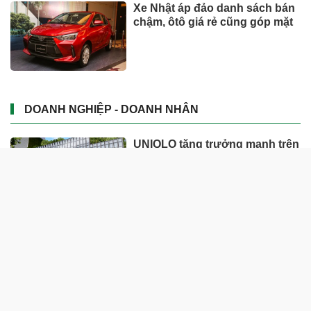
Xe Nhật áp đảo danh sách bán
chậm, ôtô giá rẻ cũng góp mặt
DOANH NGHIỆP - DOANH NHÂN
UNIQLO tăng trưởng mạnh trên
toàn cầu, công ty mẹ Fast
Retailing nâng mục tiêu doanh
thu và lợi nhuận năm 2026
Lộ diện khối tài sản trị giá gần
12.000 tỷ do con trai và con gái
ông Nguyễn Đức Thụy nắm
giữ tại một công ty sắp lên sàn