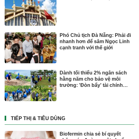
Phó Chủ tịch Đà Nẵng: Phải đi
nhanh hơn để sâm Ngọc Linh
cạnh tranh với thế giới
Dành tối thiểu 2% ngân sách
hằng năm cho bảo vệ môi
trường: 'Đòn bẩy' tài chính
công và bước ngoặt quản trị
hiện đại
TIẾP THỊ & TIÊU DÙNG
Biofermin chia sẻ bí quyết