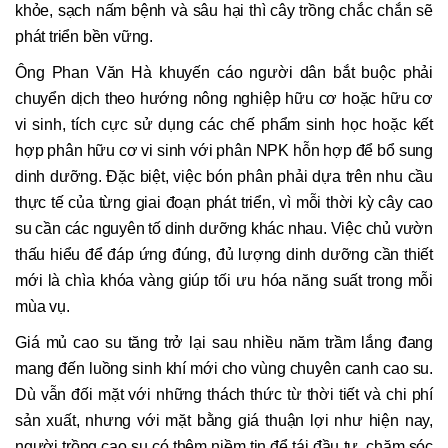
khỏe, sạch nấm bệnh và sâu hại thì cây trồng chắc chắn sẽ
phát triển bền vững.
Ông Phan Văn Hà khuyến cáo người dân bắt buộc phải
chuyển dịch theo hướng nông nghiệp hữu cơ hoặc hữu cơ
vi sinh, tích cực sử dụng các chế phẩm sinh học hoặc kết
hợp phân hữu cơ vi sinh với phân NPK hỗn hợp để bổ sung
dinh dưỡng. Đặc biệt, việc bón phân phải dựa trên nhu cầu
thực tế của từng giai đoạn phát triển, vì mỗi thời kỳ cây cao
su cần các nguyên tố dinh dưỡng khác nhau. Việc chủ vườn
thấu hiểu để đáp ứng đúng, đủ lượng dinh dưỡng cần thiết
mới là chìa khóa vàng giúp tối ưu hóa năng suất trong mỗi
mùa vụ.
Giá mủ cao su tăng trở lại sau nhiều năm trầm lắng đang
mang đến luồng sinh khí mới cho vùng chuyên canh cao su.
Dù vẫn đối mặt với những thách thức từ thời tiết và chi phí
sản xuất, nhưng với mặt bằng giá thuận lợi như hiện nay,
người trồng cao su có thêm niềm tin để tái đầu tư, chăm sóc