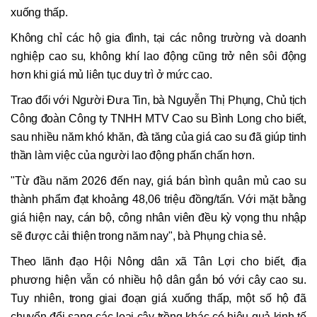
xuống thấp.
Không chỉ các hộ gia đình, tại các nông trường và doanh
nghiệp cao su, không khí lao động cũng trở nên sôi động
hơn khi giá mủ liên tục duy trì ở mức cao.
Trao đổi với Người Đưa Tin, bà Nguyễn Thị Phụng, Chủ tịch
Công đoàn Công ty TNHH MTV Cao su Bình Long cho biết,
sau nhiều năm khó khăn, đà tăng của giá cao su đã giúp tinh
thần làm việc của người lao động phấn chấn hơn.
"Từ đầu năm 2026 đến nay, giá bán bình quân mủ cao su
thành phẩm đạt khoảng 48,06 triệu đồng/tấn. Với mặt bằng
giá hiện nay, cán bộ, công nhân viên đều kỳ vọng thu nhập
sẽ được cải thiện trong năm nay", bà Phụng chia sẻ.
Theo lãnh đạo Hội Nông dân xã Tân Lợi cho biết, địa
phương hiện vẫn có nhiều hộ dân gắn bó với cây cao su.
Tuy nhiên, trong giai đoạn giá xuống thấp, một số hộ đã
chuyển đổi sang các loại cây trồng khác có hiệu quả kinh tế