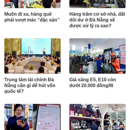
Muốn đi xa, hàng quê
Hàng trăm cơ sở nhà, đất
phải vượt mác “đặc sản”
dôi dư ở Đà Nẵng sẽ
được xử lý ra sao?
Trung tâm tài chính Đà
Giá xăng E5, E10 còn
Nẵng cần gì để hút vốn
dưới 20.000 đồng/lít
quốc tế?