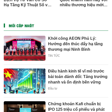
Hạ Tầng Kỹ Thuật Số và
nhiều thương hiệu mới,
Trung Tâm Dữ Liệu Toàn
phần thưởng và ưu đãi
Cầu
mua sắm lên tới 90% tại
IMM và Westgate
MỚI CẬP NHẬT
Khởi công AEON Phủ Lý:
Hướng đến thúc đẩy hạ tầng
thương mại Ninh Bình
TIN TỨC
Điều hành kinh tế vĩ mô trước
bài toán đánh đổi: Tăng trưởng
nhanh và ổn định bền vững
Đầu tư
Chứng khoán Kafi chuẩn bị
IPO 125 triệu cổ phiếu và phát