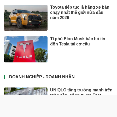
Toyota tiếp tục là hãng xe bán
chạy nhất thế giới nửa đầu
năm 2026
Tỉ phú Elon Musk bác bỏ tin
đồn Tesla tái cơ cấu
DOANH NGHIỆP - DOANH NHÂN
UNIQLO tăng trưởng mạnh trên
toàn cầu, công ty mẹ Fast
Retailing nâng mục tiêu doanh
thu và lợi nhuận năm 2026