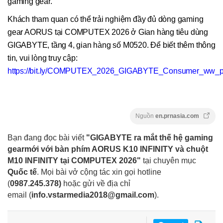
gaming gear.
Khách tham quan có thể trải nghiệm đầy đủ dòng gaming
gear AORUS tại COMPUTEX 2026 ở Gian hàng tiêu dùng
GIGABYTE, tầng 4, gian hàng số M0520. Để biết thêm thông
tin, vui lòng truy cập:
https://bit.ly/COMPUTEX_2026_GIGABYTE_Consumer_ww_pe
Nguồn
en.prnasia.com
Bạn đang đọc bài viết
"GIGABYTE ra mắt thế hệ gaming
gearmới với bàn phím AORUS K10 INFINITY và chuột
M10 INFINITY tại COMPUTEX 2026"
tại chuyên mục
Quốc tế
. Mọi bài vở cộng tác xin gọi hotline
(
0987.245.378
)
hoặc gửi về địa chỉ
email
(
info.vstarmedia2018@gmail.com
).