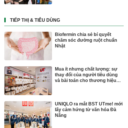
TIẾP THỊ & TIÊU DÙNG
Biofermin chia sẻ bí quyết
chăm sóc đường ruột chuẩn
Nhật
Mua ít nhưng chất lượng: sự
thay đổi của người tiêu dùng
và bài toán cho thương hiệu
quốc tế
UNIQLO ra mắt BST UTme! mới
lấy cảm hứng từ văn hóa Đà
Nẵng