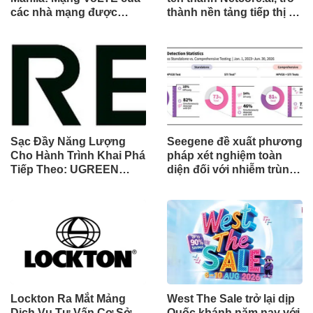
các nhà mạng được
thành nền tảng tiếp thị tự
chứng minh vượt trội
động bằng AI đầu tiên
hơn các ứng dụng OTT
chia sẻ trách nhiệm tăng
về chất lượng và độ tin
trưởng khách hàng
cậy của cuộc gọi thoại
Sạc Đầy Năng Lượng
Seegene đề xuất phương
Cho Hành Trình Khai Phá
pháp xét nghiệm toàn
Tiếp Theo: UGREEN
diện đối với nhiễm trùng
Công Bố Bộ Sưu Tập
đường sinh sản thông
Honkai: Star Rail Chính
qua Nghiên cứu lâm
Thức Tại Đông Nam Á
sàng một triệu ca toàn
cầu (GMCS)
Lockton Ra Mắt Mảng
West The Sale trở lại dịp
Dịch Vụ Tư Vấn Cơ Sở
Quốc khánh năm nay với