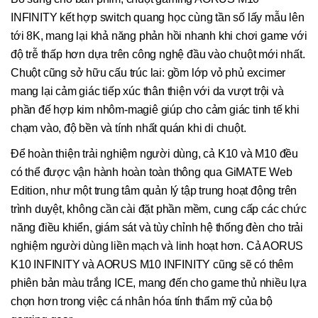
INFINITY kết hợp switch quang học cùng tần số lấy mẫu lên
tới 8K, mang lại khả năng phản hồi nhanh khi chơi game với
độ trễ thấp hơn dựa trên công nghệ đầu vào chuột mới nhất.
Chuột cũng sở hữu cấu trúc lai: gồm lớp vỏ phủ excimer
mang lại cảm giác tiếp xúc thân thiện với da vượt trội và
phần đế hợp kim nhôm-magiê giúp cho cảm giác tinh tế khi
chạm vào, độ bền và tính nhất quán khi di chuột.
Để hoàn thiện trải nghiệm người dùng, cả K10 và M10 đều
có thể được vận hành hoàn toàn thông qua GiMATE Web
Edition, như một trung tâm quản lý tập trung hoạt động trên
trình duyệt, không cần cài đặt phần mềm, cung cấp các chức
năng điều khiển, giám sát và tùy chỉnh hệ thống đèn cho trải
nghiệm người dùng liền mạch và linh hoạt hơn. Cả AORUS
K10 INFINITY và AORUS M10 INFINITY cũng sẽ có thêm
phiên bản màu trắng ICE, mang đến cho game thủ nhiều lựa
chọn hơn trong việc cá nhân hóa tính thẩm mỹ của bộ