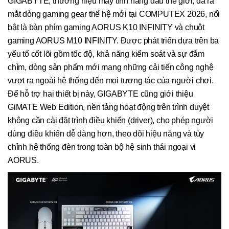
GIGABYTE, thương hiệu máy tính hàng đầu thế giới, đã ra
mắt dòng gaming gear thế hệ mới tại COMPUTEX 2026, nổi
bật là bàn phím gaming AORUS K10 INFINITY và chuột
gaming AORUS M10 INFINITY. Được phát triển dựa trên ba
yếu tố cốt lõi gồm tốc độ, khả năng kiểm soát và sự đắm
chìm, dòng sản phẩm mới mang những cải tiến công nghệ
vượt ra ngoài hệ thống đến mọi tương tác của người chơi.
Để hỗ trợ hai thiết bị này, GIGABYTE cũng giới thiệu
GiMATE Web Edition, nền tảng hoạt động trên trình duyệt
không cần cài đặt trình điều khiển (driver), cho phép người
dùng điều khiển dễ dàng hơn, theo dõi hiệu năng và tùy
chỉnh hệ thống đèn trong toàn bộ hệ sinh thái ngoại vi
AORUS.