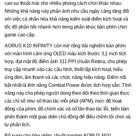
cao sự thoải mái cho nhiều phong cách chơi khác nhau.
Những khả năng này phản ánh nhu cầu ngày càng tăng đối
với việc cá nhân hóa khả năng kiểm soát điểm kích hoạt và
tốc độ phản hồi nhanh hơn trong phân khúc bàn phím chơi
game cao cấp.
AORUS K10 INFINITY còn mở rộng trải nghiệm bàn phím
với màn hình cảm ứng OLED màu kích thước 3,1 inch tích
hợp, đạt mật độ điểm ảnh 311 PPI chuẩn Retina, cho phép
truy cập nhanh vào các cấu hình, thiết lập kích hoạt, hiệu
ứng đèn, âm thanh và các chức năng hiệu năng. Điểm nổi
bật nhất là tính năng Combat Power được tích hợp sẵn. Tính
năng này cho phép người dùng theo dõi theo thời gian thực
các chỉ số như số thao tác mỗi phút (APM), mức độ hoạt
động của phím, độ chính xác và số lần thao tác lỗi, biến bàn
phím thành một giao diện chủ động để điều chỉnh lối chơi và
tự phân tích.
Bổ sung cho bàn phím, chuột gaming AORUS M10