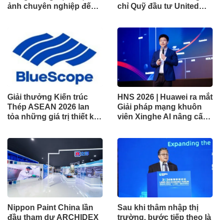
ảnh chuyên nghiệp đến
chỉ Quỹ đầu tư United
không gian gia đình
Dòng Tiền Linh Hoạt
(UMMF)
Giải thưởng Kiến trúc
HNS 2026 | Huawei ra mắt
Thép ASEAN 2026 lan
Giải pháp mạng khuôn
tỏa những giá trị thiết kế
viên Xinghe AI nâng cấp
xuất sắc qua hợp tác khu
cho khu vực Nam Phi
vực
Nippon Paint China lần
Sau khi thâm nhập thị
đầu tham dự ARCHIDEX
trường, bước tiếp theo là