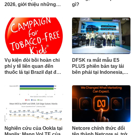
2026, giới thiệu những
gì?
đổi mới cho các ngành
công nghiệp
Vụ kiện đòi bồi hoàn chi
DFSK ra mắt mẫu E5
phí y tế liên quan đến
PLUS phiên bản tay lái
thuốc lá tại Brazil đạt đến
bên phải tại Indonesia,
cột mốc quan trọng khi
đánh dấu cột mốc mới
tòa án chuẩn bị ra phán
trong hành trình mở rộng
quyết.
toàn cầu
Nghiên cứu của Ookla tại
Netcore chính thức đổi
Manila: Mạng VoLTE của
tên thành Netcore.ai, trở