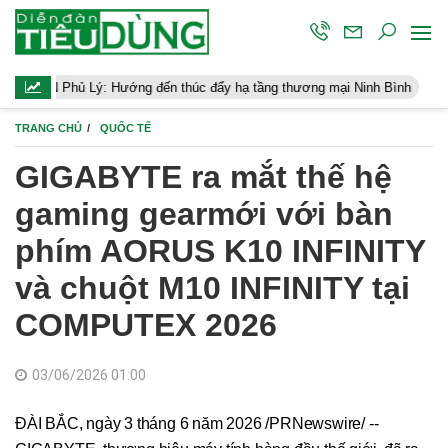
 Lý: Hướng đến thúc đẩy hạ tầng thương mại Ninh Bình
Điều hành
TRANG CHỦ
QUỐC TẾ
GIGABYTE ra mắt thế hệ
gaming gearmới với bàn
phím AORUS K10 INFINITY
và chuột M10 INFINITY tại
COMPUTEX 2026
03/06/2026 01:00
ĐÀI BẮC, ngày 3 tháng 6 năm 2026 /PRNewswire/ --