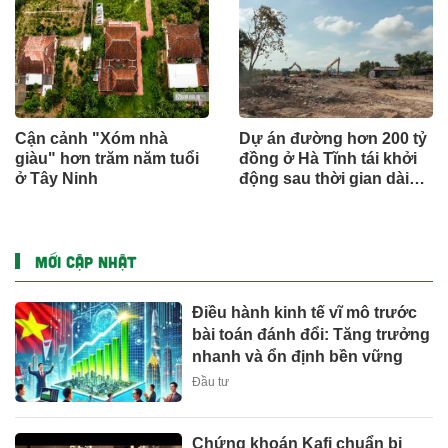
Cận cảnh "Xóm nhà
Dự án đường hơn 200 tỷ
giàu" hơn trăm năm tuổi
đồng ở Hà Tĩnh tái khởi
ở Tây Ninh
động sau thời gian dài
đình trệ
MỚI CẬP NHẬT
Điều hành kinh tế vĩ mô trước
bài toán đánh đổi: Tăng trưởng
nhanh và ổn định bền vững
Đầu tư
Chứng khoán Kafi chuẩn bị