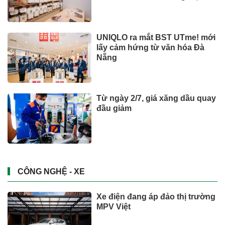
quốc tế
UNIQLO ra mắt BST UTme! mới
lấy cảm hứng từ văn hóa Đà
Nẵng
Từ ngày 2/7, giá xăng dầu quay
đầu giảm
CÔNG NGHỆ - XE
Xe điện đang áp đảo thị trường
MPV Việt