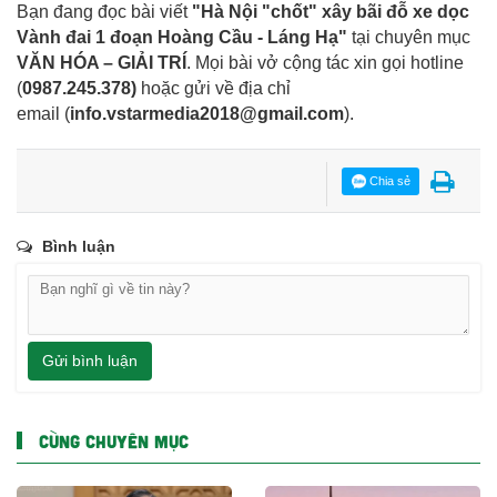
Bạn đang đọc bài viết
"Hà Nội "chốt" xây bãi đỗ xe dọc
Vành đai 1 đoạn Hoàng Cầu - Láng Hạ"
tại chuyên mục
VĂN HÓA – GIẢI TRÍ
. Mọi bài vở cộng tác xin gọi hotline
(
0987.245.378
)
hoặc gửi về địa chỉ
email
(
info.vstarmedia2018@gmail.com
).
Chia sẻ
Bình luận
Gửi bình luận
CÙNG CHUYÊN MỤC