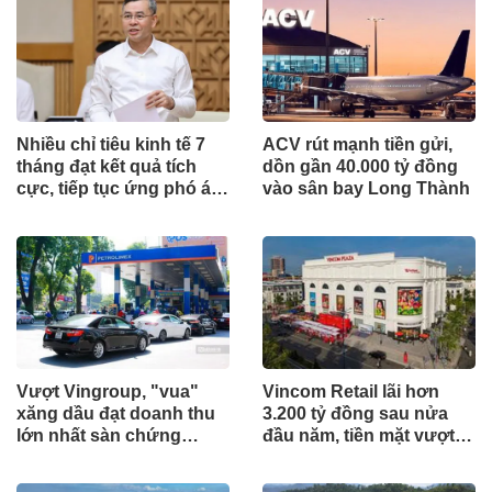
Nhiều chỉ tiêu kinh tế 7
ACV rút mạnh tiền gửi,
tháng đạt kết quả tích
dồn gần 40.000 tỷ đồng
cực, tiếp tục ứng phó áp
vào sân bay Long Thành
lực lạm phát
Vượt Vingroup, "vua"
Vincom Retail lãi hơn
xăng dầu đạt doanh thu
3.200 tỷ đồng sau nửa
lớn nhất sàn chứng
đầu năm, tiền mặt vượt
khoán
5.700 tỷ đồng