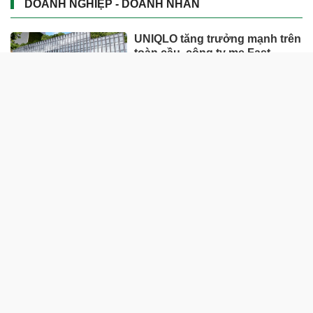
DOANH NGHIỆP - DOANH NHÂN
UNIQLO tăng trưởng mạnh trên
toàn cầu, công ty mẹ Fast
Retailing nâng mục tiêu doanh
thu và lợi nhuận năm 2026
Lộ diện khối tài sản trị giá gần
12.000 tỷ do con trai và con gái
ông Nguyễn Đức Thụy nắm
giữ tại một công ty sắp lên sàn
Một Gen Z giàu hơn cả ông
Trương Gia Bình, Bùi Thành
Nhơn trên sàn chứng khoán
Chân dung nữ đại gia genZ
vừa về làm Trợ lý Tổng Giám