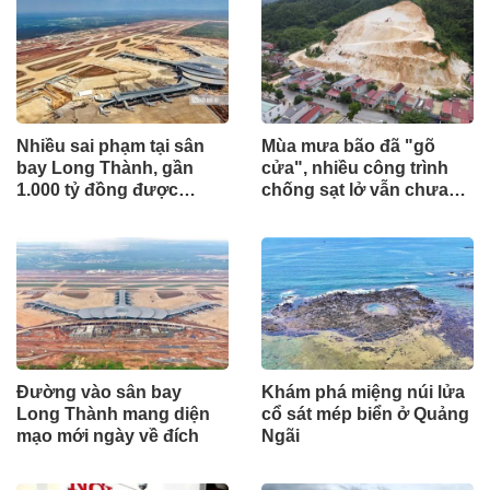
Nhiều sai phạm tại sân
Mùa mưa bão đã "gõ
bay Long Thành, gần
cửa", nhiều công trình
1.000 tỷ đồng được
chống sạt lở vẫn chưa
mang gửi lấy lãi
hoàn thành
Đường vào sân bay
Khám phá miệng núi lửa
Long Thành mang diện
cổ sát mép biển ở Quảng
mạo mới ngày về đích
Ngãi