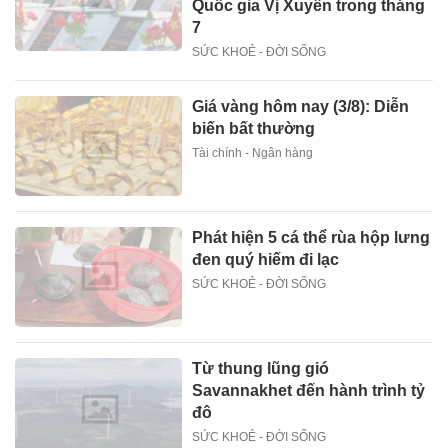
Quốc gia Vị Xuyên trong tháng
7
SỨC KHOẺ - ĐỜI SỐNG
Giá vàng hôm nay (3/8): Diễn
biến bất thường
Tài chính - Ngân hàng
Phát hiện 5 cá thể rùa hộp lưng
đen quý hiếm đi lạc
SỨC KHOẺ - ĐỜI SỐNG
Từ thung lũng gió
Savannakhet đến hành trình tỷ
đô
SỨC KHOẺ - ĐỜI SỐNG