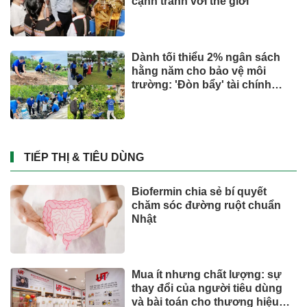
cạnh tranh với thế giới
Dành tối thiểu 2% ngân sách
hằng năm cho bảo vệ môi
trường: 'Đòn bẩy' tài chính
công và bước ngoặt quản trị
hiện đại
TIẾP THỊ & TIÊU DÙNG
Biofermin chia sẻ bí quyết
chăm sóc đường ruột chuẩn
Nhật
Mua ít nhưng chất lượng: sự
thay đổi của người tiêu dùng
và bài toán cho thương hiệu