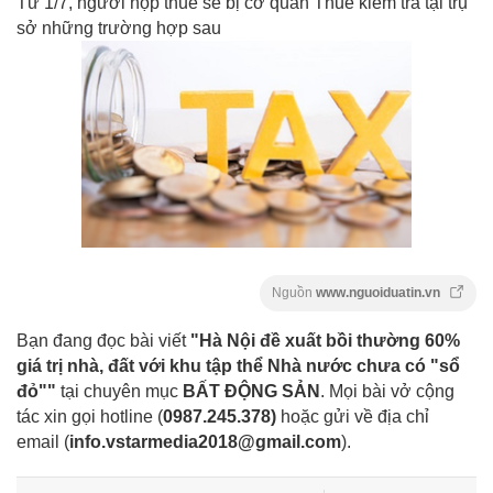
Từ 1/7, người nộp thuế sẽ bị cơ quan Thuế kiểm tra tại trụ
sở những trường hợp sau
Nguồn
www.nguoiduatin.vn
Bạn đang đọc bài viết
"Hà Nội đề xuất bồi thường 60%
giá trị nhà, đất với khu tập thể Nhà nước chưa có "sổ
đỏ""
tại chuyên mục
BẤT ĐỘNG SẢN
. Mọi bài vở cộng
tác xin gọi hotline (
0987.245.378
)
hoặc gửi về địa chỉ
email
(
info.vstarmedia2018@gmail.com
).