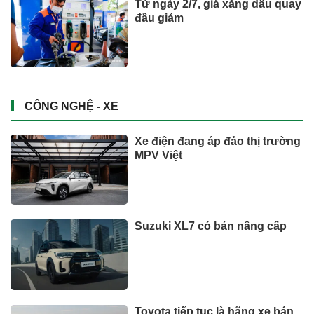
Từ ngày 2/7, giá xăng dầu quay
đầu giảm
CÔNG NGHỆ - XE
Xe điện đang áp đảo thị trường
MPV Việt
Suzuki XL7 có bản nâng cấp
Toyota tiếp tục là hãng xe bán