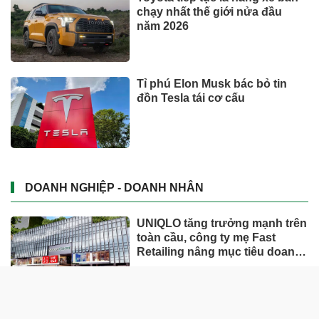
chạy nhất thế giới nửa đầu
năm 2026
Tỉ phú Elon Musk bác bỏ tin
đồn Tesla tái cơ cấu
DOANH NGHIỆP - DOANH NHÂN
UNIQLO tăng trưởng mạnh trên
toàn cầu, công ty mẹ Fast
Retailing nâng mục tiêu doanh
thu và lợi nhuận năm 2026
Lộ diện khối tài sản trị giá gần