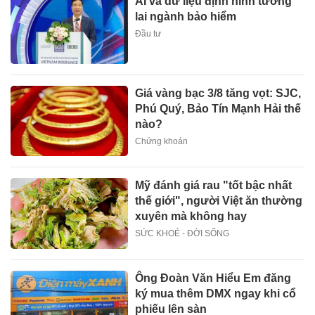
AI và dữ liệu định hình tương
lai ngành bảo hiểm
Đầu tư
Giá vàng bạc 3/8 tăng vọt: SJC,
Phú Quý, Bảo Tín Mạnh Hải thế
nào?
Chứng khoán
Mỹ đánh giá rau "tốt bậc nhất
thế giới", người Việt ăn thường
xuyên mà không hay
SỨC KHOẺ - ĐỜI SỐNG
Ông Đoàn Văn Hiểu Em đăng
ký mua thêm DMX ngay khi cổ
phiếu lên sàn