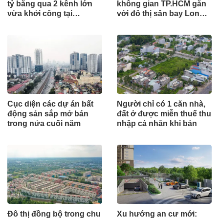
tỷ băng qua 2 kênh lớn
không gian TP.HCM gắn
vừa khởi công tại
với đô thị sân bay Long
TP.HCM
Thành
Cục diện các dự án bất
Người chỉ có 1 căn nhà,
động sản sắp mở bán
đất ở được miễn thuế thu
trong nửa cuối năm
nhập cá nhân khi bán
Đô thị đồng bộ trong chu
Xu hướng an cư mới: