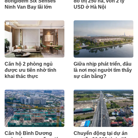
đồng/đêm Six Senses
đô thị 250 ha, vốn 2 tỷ
Ninh Van Bay lãi lớn
USD ở Hà Nội
Căn hộ 2 phòng ngủ
Giữa nhịp phát triển, đâu
được ưu tiên nhờ tính
là nơi mọi người tìm thấy
khai thác thực
sự cân bằng?
Căn hộ Bình Dương
Chuyển động tại dự án