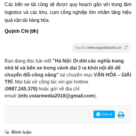
Các bến xe tải cũng sẽ được quy hoạch gắn với trung tâm
logistics và các khu, cụm công nghiệp lớn nhằm tăng hiệu
quả vận tải hàng hóa.
Quỳnh Chi (t/h)
Nguồn
www.nguoiduatin.vn
Bạn đang đọc bài viết
"Hà Nội: Di dời các nghĩa trang
nhỏ lẻ và bến xe trong vành đai 3 ra khỏi nội đô để
chuyển đổi công năng"
tại chuyên mục
VĂN HÓA – GIẢI
TRÍ
. Mọi bài vở cộng tác xin gọi hotline
(
0987.245.378
)
hoặc gửi về địa chỉ
email
(
info.vstarmedia2018@gmail.com
).
Chia sẻ
Bình luận