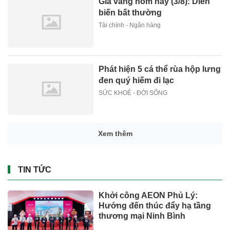
Giá vàng hôm nay (3/8): Diễn
biến bất thường
Tài chính - Ngân hàng
Phát hiện 5 cá thể rùa hộp lưng
đen quý hiếm đi lạc
SỨC KHOẺ - ĐỜI SỐNG
Xem thêm
TIN TỨC
Khởi công AEON Phủ Lý:
Hướng đến thúc đẩy hạ tầng
thương mại Ninh Bình