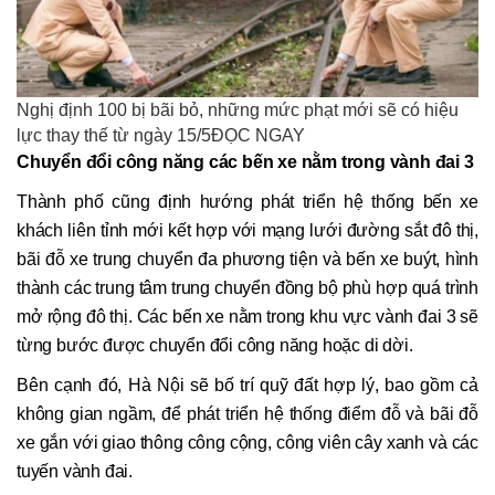
Nghị định 100 bị bãi bỏ, những mức phạt mới sẽ có hiệu
lực thay thế từ ngày 15/5ĐỌC NGAY
Chuyển đổi công năng các bến xe nằm trong vành đai 3
Thành phố cũng định hướng phát triển hệ thống bến xe
khách liên tỉnh mới kết hợp với mạng lưới đường sắt đô thị,
bãi đỗ xe trung chuyển đa phương tiện và bến xe buýt, hình
thành các trung tâm trung chuyển đồng bộ phù hợp quá trình
mở rộng đô thị. Các bến xe nằm trong khu vực vành đai 3 sẽ
từng bước được chuyển đổi công năng hoặc di dời.
Bên cạnh đó, Hà Nội sẽ bố trí quỹ đất hợp lý, bao gồm cả
không gian ngầm, để phát triển hệ thống điểm đỗ và bãi đỗ
xe gắn với giao thông công cộng, công viên cây xanh và các
tuyến vành đai.