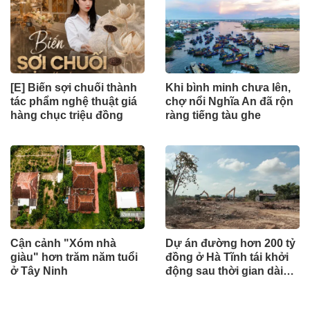
[E] Biến sợi chuối thành
Khi bình minh chưa lên,
tác phẩm nghệ thuật giá
chợ nổi Nghĩa An đã rộn
hàng chục triệu đồng
ràng tiếng tàu ghe
Cận cảnh "Xóm nhà
Dự án đường hơn 200 tỷ
giàu" hơn trăm năm tuổi
đồng ở Hà Tĩnh tái khởi
ở Tây Ninh
động sau thời gian dài
đình trệ