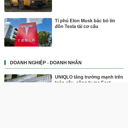
Tỉ phú Elon Musk bác bỏ tin
đồn Tesla tái cơ cấu
DOANH NGHIỆP - DOANH NHÂN
UNIQLO tăng trưởng mạnh trên
toàn cầu, công ty mẹ Fast
Retailing nâng mục tiêu doanh
thu và lợi nhuận năm 2026
Lộ diện khối tài sản trị giá gần
12.000 tỷ do con trai và con gái
ông Nguyễn Đức Thụy nắm