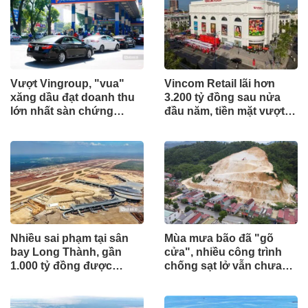
Vượt Vingroup, "vua"
Vincom Retail lãi hơn
xăng dầu đạt doanh thu
3.200 tỷ đồng sau nửa
lớn nhất sàn chứng
đầu năm, tiền mặt vượt
khoán
5.700 tỷ đồng
Nhiều sai phạm tại sân
Mùa mưa bão đã "gõ
bay Long Thành, gần
cửa", nhiều công trình
1.000 tỷ đồng được
chống sạt lở vẫn chưa
mang gửi lấy lãi
hoàn thành