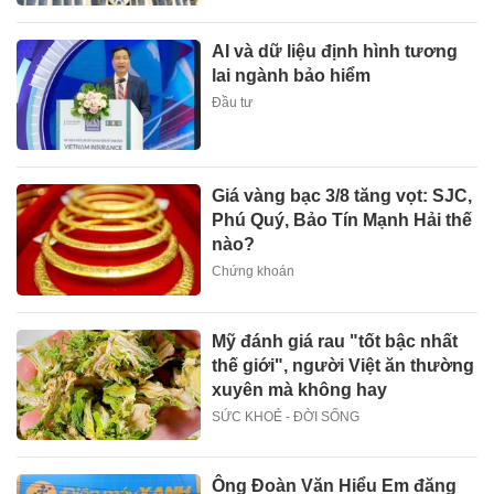
AI và dữ liệu định hình tương
lai ngành bảo hiểm
Đầu tư
Giá vàng bạc 3/8 tăng vọt: SJC,
Phú Quý, Bảo Tín Mạnh Hải thế
nào?
Chứng khoán
Mỹ đánh giá rau "tốt bậc nhất
thế giới", người Việt ăn thường
xuyên mà không hay
SỨC KHOẺ - ĐỜI SỐNG
Ông Đoàn Văn Hiểu Em đăng