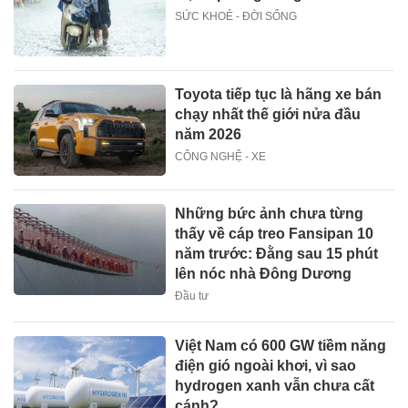
SỨC KHOẺ - ĐỜI SỐNG
Toyota tiếp tục là hãng xe bán
chạy nhất thế giới nửa đầu
năm 2026
CÔNG NGHỆ - XE
Những bức ảnh chưa từng
thấy về cáp treo Fansipan 10
năm trước: Đằng sau 15 phút
lên nóc nhà Đông Dương
Đầu tư
Việt Nam có 600 GW tiềm năng
điện gió ngoài khơi, vì sao
hydrogen xanh vẫn chưa cất
cánh?