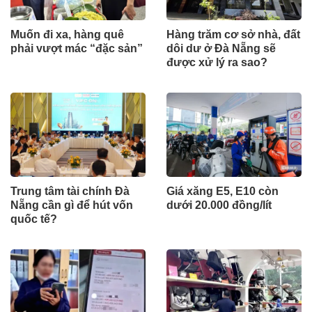
Muốn đi xa, hàng quê
Hàng trăm cơ sở nhà, đất
phải vượt mác “đặc sản”
dôi dư ở Đà Nẵng sẽ
được xử lý ra sao?
Trung tâm tài chính Đà
Giá xăng E5, E10 còn
Nẵng cần gì để hút vốn
dưới 20.000 đồng/lít
quốc tế?