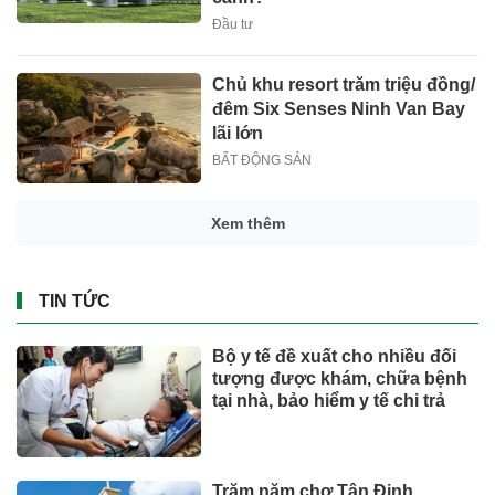
Đầu tư
Chủ khu resort trăm triệu đồng/
đêm Six Senses Ninh Van Bay
lãi lớn
BẤT ĐỘNG SẢN
Hơn 19.000 lượt người dâng
hương tại Nghĩa trang Liệt sĩ
Quốc gia Vị Xuyên trong tháng
7
SỨC KHOẺ - ĐỜI SỐNG
Giá vàng hôm nay (3/8): Diễn
biến bất thường
Tài chính - Ngân hàng