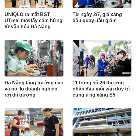
UNIQLO ra mắt BST
Từ ngày 2/7, giá xăng
UTme! mới lấy cảm hứng
dầu quay đầu giảm
từ văn hóa Đà Nẵng
Đà Nẵng tăng trưởng cao
11 trong số 26 thương
và nỗi lo doanh nghiệp
nhân đầu mối vẫn duy trì
rời thị trường
cung ứng xăng E5