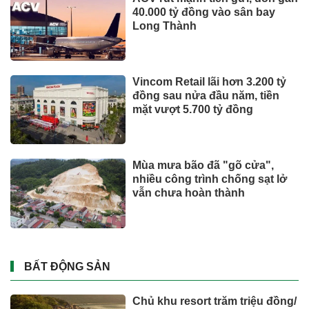
CÔNG NGHỆ - XE
Suzuki XL7 có bản nâng cấp
Toyota tiếp tục là hãng xe bán
chạy nhất thế giới nửa đầu
năm 2026
Tỉ phú Elon Musk bác bỏ tin
đồn Tesla tái cơ cấu