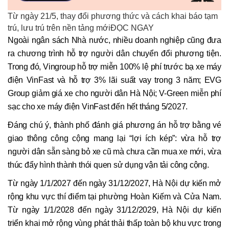
Từ ngày 21/5, thay đổi phương thức và cách khai báo tạm
trú, lưu trú trên nền tảng mớiĐỌC NGAY
Ngoài ngân sách Nhà nước, nhiều doanh nghiệp cũng đưa
ra chương trình hỗ trợ người dân chuyển đổi phương tiện.
Trong đó, Vingroup hỗ trợ miễn 100% lệ phí trước bạ xe máy
điện VinFast và hỗ trợ 3% lãi suất vay trong 3 năm; EVG
Group giảm giá xe cho người dân Hà Nội; V-Green miễn phí
sạc cho xe máy điện VinFast đến hết tháng 5/2027.
Đáng chú ý, thành phố đánh giá phương án hỗ trợ bằng vé
giao thông công cộng mang lại “lợi ích kép”: vừa hỗ trợ
người dân sẵn sàng bỏ xe cũ mà chưa cần mua xe mới, vừa
thúc đẩy hình thành thói quen sử dụng vận tải công cộng.
Từ ngày 1/1/2027 đến ngày 31/12/2027, Hà Nội dự kiến mở
rộng khu vực thí điểm tại phường Hoàn Kiếm và Cửa Nam.
Từ ngày 1/1/2028 đến ngày 31/12/2029, Hà Nội dự kiến
triển khai mở rộng vùng phát thải thấp toàn bộ khu vực trong