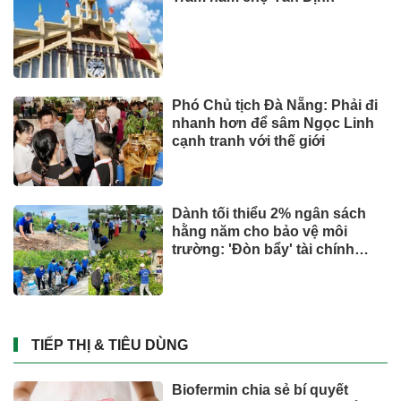
Phát hiện 5 cá thể rùa hộp lưng
đen quý hiếm đi lạc
SỨC KHOẺ - ĐỜI SỐNG
Từ thung lũng gió
Savannakhet đến hành trình tỷ
đô
SỨC KHOẺ - ĐỜI SỐNG
Hisense ra mắt PX4 Pro, mang
trải nghiệm điện ảnh chuyên
nghiệp đến không gian gia
đình
Quốc tế
UOBAM Việt Nam chính thức