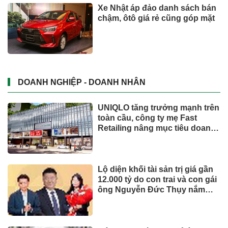
Trăm năm chợ Tân Định
Phó Chủ tịch Đà Nẵng: Phải đi
nhanh hơn để sâm Ngọc Linh
cạnh tranh với thế giới
Dành tối thiểu 2% ngân sách
hằng năm cho bảo vệ môi
trường: 'Đòn bẩy' tài chính
công và bước ngoặt quản trị
hiện đại
TIẾP THỊ & TIÊU DÙNG