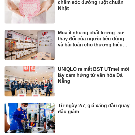
chào bán Chứng chỉ Quỹ đầu
tư United Dòng Tiền Linh Hoạt
(UMMF)
Quốc tế
Giải thưởng Kiến trúc Thép
ASEAN 2026 lan tỏa những giá
trị thiết kế xuất sắc qua hợp tác
khu vực
Quốc tế
Dự báo thời tiết miền Nam ngày
2/8: Có mưa rào và dông,
TP.HCM cao nhất 33°C
SỨC KHOẺ - ĐỜI SỐNG
Tỉ phú Elon Musk bác bỏ tin
đồn Tesla tái cơ cấu