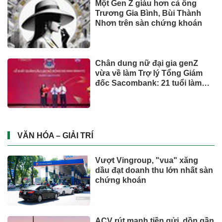
Biofermin chia sẻ bí quyết
chăm sóc đường ruột chuẩn
Nhật
Mua ít nhưng chất lượng: sự
thay đổi của người tiêu dùng
và bài toán cho thương hiệu
quốc tế
UNIQLO ra mắt BST UTme! mới
lấy cảm hứng từ văn hóa Đà
Nẵng
Từ ngày 2/7, giá xăng dầu quay
đầu giảm