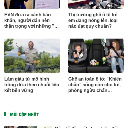
EVN đưa ra cảnh báo
Thị trường ghế ô tô trẻ
khẩn, người dân nên
em đang nóng lên, loại
thận trọng với những "tin
nào đạt quy chuẩn?
nhắn lạ"
Làm giàu từ mô hình
Ghế an toàn ô tô: “Khiên
trồng dứa theo chuỗi liên
chắn” sống còn cho trẻ,
kết bền vững
phòng ngừa chấn
thương
MỚI CẬP NHẬT