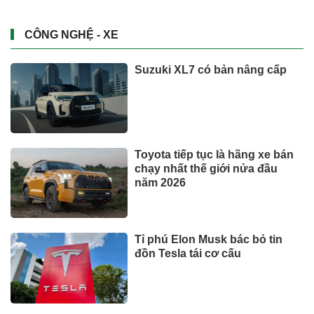
CÔNG NGHỆ - XE
Vượt Vingroup, "vua" xăng
dầu đạt doanh thu lớn nhất sàn
chứng khoán
VĂN HÓA – GIẢI TRÍ
Xem thêm
TIN TỨC
Bộ y tế đề xuất cho nhiều đối
tượng được khám, chữa bệnh
tại nhà, bảo hiểm y tế chi trả