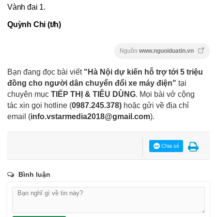
Vành đai 1.
Quỳnh Chi (t/h)
Nguồn
www.nguoiduatin.vn
Bạn đang đọc bài viết
"Hà Nội dự kiến hỗ trợ tới 5 triệu
đồng cho người dân chuyển đổi xe máy điện"
tại
chuyên mục
TIẾP THỊ & TIÊU DÙNG
. Mọi bài vở cộng
tác xin gọi hotline (
0987.245.378
)
hoặc gửi về địa chỉ
email
(
info.vstarmedia2018@gmail.com
).
Chia sẻ
Bình luận