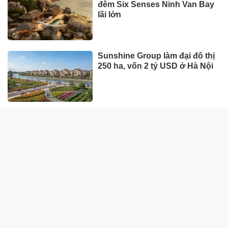
Xe Nhật áp đảo danh sách bán
chậm, ôtô giá rẻ cũng góp mặt
DOANH NGHIỆP - DOANH NHÂN
UNIQLO tăng trưởng mạnh trên
toàn cầu, công ty mẹ Fast
Retailing nâng mục tiêu doanh
thu và lợi nhuận năm 2026
Lộ diện khối tài sản trị giá gần
12.000 tỷ do con trai và con gái
ông Nguyễn Đức Thụy nắm
giữ tại một công ty sắp lên sàn