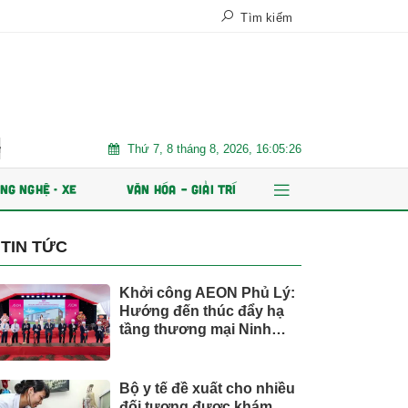
Tìm kiếm
Thứ 7, 8 tháng 8, 2026, 16:05:27
à ổn định bền vững
Chứng khoán Kafi chuẩn bị IPO 125 triệu cổ ph
NG NGHỆ - XE
VĂN HÓA – GIẢI TRÍ
TIN TỨC
Khởi công AEON Phủ Lý:
Hướng đến thúc đẩy hạ
tầng thương mại Ninh
Bình
Bộ y tế đề xuất cho nhiều
đối tượng được khám,