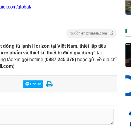
aier.com/global/
.
Nguồn
en.prnasia.com
t dòng tủ lạnh Horizon tại Việt Nam, thiết lập tiêu
ực phẩm và thiết kế thiết bị điện gia dụng"
tại
ng tác xin gọi hotline (
0987.245.378
)
hoặc gửi về địa chỉ
il.com
).
Chia sẻ