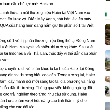
 toàn cầu chủ lực mới Horizon.
hính thức ra mắt thương hiệu Haier tại Việt Nam vào
ác chiến lược với Điện Máy Xanh, nhà bán lẻ điện máy
QUA của hãng hiện đang nắm giữ thị phần số 1 tại Việt
ứng số 1 về thị phần thương hiệu tổng thể tại Đông Nam
 Việt Nam, Malaysia và nhiều thị trường khác. Sau Việt
i tại Indonesia và Thái Lan, thúc đẩy vị thế dẫn đầu phân
u vực.
sự chuyển dịch về phân khúc tủ lạnh của Haier tại Đông
ang định vị thương hiệu cao cấp. Trong tương lai, Haier
g tâm, đẩy mạnh đổi mới sáng tạo tại địa phương và nâng
ế dẫn đầu thị trường. Thông qua việc không ngừng đổi
g cao trải nghiệm theo từng nhu cầu sử dụng, Haier
ản thực phẩm vượt trội, nâng cao tính thẩm mỹ cho
ững cho các đối tác.