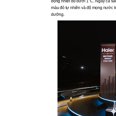
động nhiệt độ dưới 1°C. Ngay cả sau
màu đỏ tự nhiên và độ mọng nước khi
dưỡng.