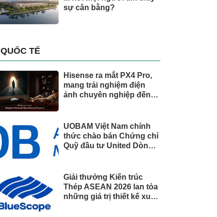
sự cân bằng?
QUỐC TẾ
Hisense ra mắt PX4 Pro,
mang trải nghiệm điện
ảnh chuyên nghiệp đến
không gian gia đình
UOBAM Việt Nam chính
thức chào bán Chứng chỉ
Quỹ đầu tư United Dòng
Tiền Linh Hoạt (UMMF)
Giải thưởng Kiến trúc
Thép ASEAN 2026 lan tỏa
những giá trị thiết kế xuất
sắc qua hợp tác khu vực