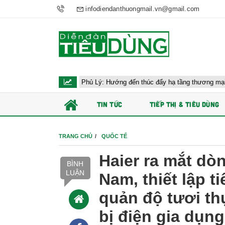
infodiendanthuongmail.vn@gmail.com
 công AEON Phủ Lý: Hướng đến thúc đẩy hạ tầng thương mại Ninh Bình
TIN TỨC
TIẾP THỊ & TIÊU DÙNG
TRANG CHỦ
QUỐC TẾ
Haier ra mắt dòn
BÌNH
LUẬN
Nam, thiết lập 
quản độ tươi thự
bị điện gia dụng