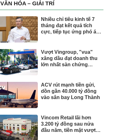
trụ, nắm giữ khối tài sản
VĂN HÓA – GIẢI TRÍ
hàng nghìn tỷ
Nhiều chỉ tiêu kinh tế 7
tháng đạt kết quả tích
cực, tiếp tục ứng phó áp
lực lạm phát
Vượt Vingroup, "vua"
xăng dầu đạt doanh thu
lớn nhất sàn chứng
khoán
ACV rút mạnh tiền gửi,
dồn gần 40.000 tỷ đồng
vào sân bay Long Thành
Vincom Retail lãi hơn
3.200 tỷ đồng sau nửa
đầu năm, tiền mặt vượt
5.700 tỷ đồng