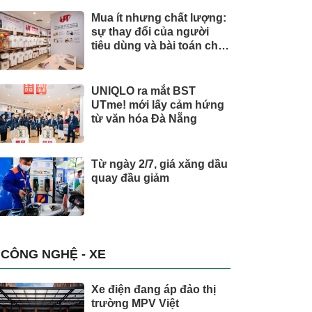
Mua ít nhưng chất lượng:
sự thay đổi của người
tiêu dùng và bài toán cho
thương hiệu quốc tế
UNIQLO ra mắt BST
UTme! mới lấy cảm hứng
từ văn hóa Đà Nẵng
Từ ngày 2/7, giá xăng dầu
quay đầu giảm
CÔNG NGHỆ - XE
Xe điện đang áp đảo thị
trường MPV Việt