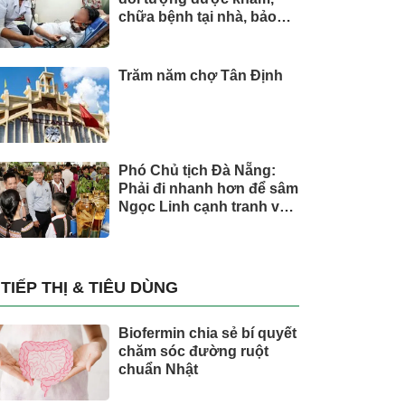
chữa bệnh tại nhà, bảo
hiểm y tế chi trả
Trăm năm chợ Tân Định
Phó Chủ tịch Đà Nẵng:
Phải đi nhanh hơn để sâm
Ngọc Linh cạnh tranh với
thế giới
TIẾP THỊ & TIÊU DÙNG
Biofermin chia sẻ bí quyết
chăm sóc đường ruột
chuẩn Nhật