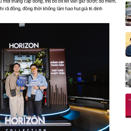
 một tháng cấp đông, thịt bò bít tết vẫn giữ được độ mềm,
 rã đông, đồng thời không làm hao hụt giá trị dinh