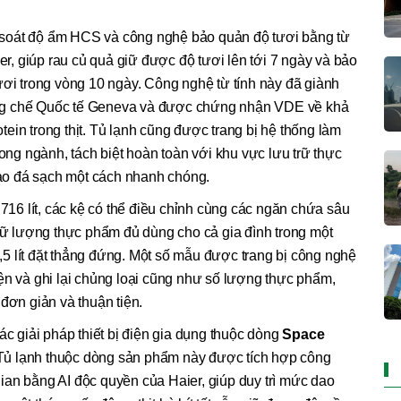
soát độ ẩm HCS và công nghệ bảo quản độ tươi bằng từ
ier, giúp rau củ quả giữ được độ tươi lên tới 7 ngày và bảo
ươi trong vòng 10 ngày. Công nghệ từ tính này đã giành
ng chế Quốc tế Geneva và được chứng nhận VDE về khả
ein trong thịt. Tủ lạnh cũng được trang bị hệ thống làm
rong ngành, tách biệt hoàn toàn với khu vực lưu trữ thực
o đá sạch một cách nhanh chóng.
 716 lít, các kệ có thể điều chỉnh cùng các ngăn chứa sâu
trữ lượng thực phẩm đủ dùng cho cả gia đình trong một
5 lít đặt thẳng đứng. Một số mẫu được trang bị công nghệ
ện và ghi lại chủng loại cũng như số lượng thực phẩm,
đơn giản và thuận tiện.
ác giải pháp thiết bị điện gia dụng thuộc dòng
Space
 Tủ lạnh thuộc dòng sản phẩm này được tích hợp công
ian bằng AI độc quyền của Haier, giúp duy trì mức dao