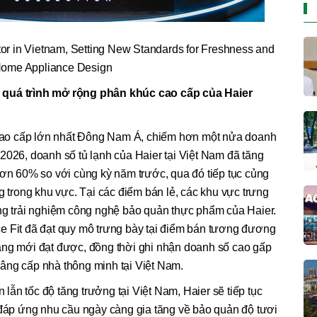
or in Vietnam, Setting New Standards for Freshness and
ome Appliance Design
 quá trình mở rộng phân khúc cao cấp của Haier
h cao cấp lớn nhất Đông Nam Á, chiếm hơn một nửa doanh
2026, doanh số tủ lạnh của Haier tại Việt Nam đã tăng
hơn 60% so với cùng kỳ năm trước, qua đó tiếp tục củng
g trong khu vực. Tại các điểm bán lẻ, các khu vực trưng
àng trải nghiệm công nghệ bảo quản thực phẩm của Haier.
e Fit đã đạt quy mô trưng bày tại điểm bán tương đương
áng mới đạt được, đồng thời ghi nhận doanh số cao gấp
âng cấp nhà thông minh tại Việt Nam.
n lẫn tốc độ tăng trưởng tại Việt Nam, Haier sẽ tiếp tục
p ứng nhu cầu ngày càng gia tăng về bảo quản độ tươi