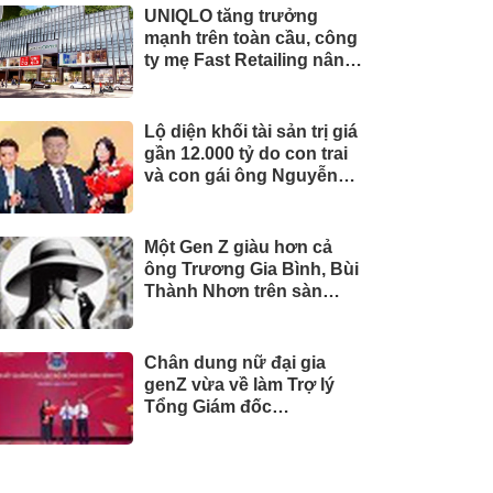
UNIQLO tăng trưởng
mạnh trên toàn cầu, công
ty mẹ Fast Retailing nâng
mục tiêu doanh thu và lợi
nhuận năm 2026
Lộ diện khối tài sản trị giá
gần 12.000 tỷ do con trai
và con gái ông Nguyễn
Đức Thụy nắm giữ tại một
công ty sắp lên sàn
Một Gen Z giàu hơn cả
ông Trương Gia Bình, Bùi
Thành Nhơn trên sàn
chứng khoán
Chân dung nữ đại gia
genZ vừa về làm Trợ lý
Tổng Giám đốc
Sacombank: 21 tuổi làm
Tổng Giám đốc doanh
nghiệp hàng không vũ