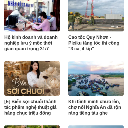
Hộ kinh doanh và doanh
Cao tốc Quy Nhơn -
nghiệp lưu ý mốc thời
Pleiku tăng tốc thi công
gian quan trọng 31/7
"3 ca, 4 kíp"
[E] Biến sợi chuối thành
Khi bình minh chưa lên,
tác phẩm nghệ thuật giá
chợ nổi Nghĩa An đã rộn
hàng chục triệu đồng
ràng tiếng tàu ghe