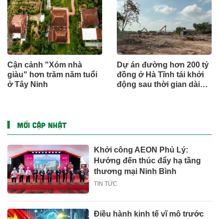
Cận cảnh "Xóm nhà
Dự án đường hơn 200 tỷ
giàu" hơn trăm năm tuổi
đồng ở Hà Tĩnh tái khởi
ở Tây Ninh
động sau thời gian dài
đình trệ
MỚI CẬP NHẬT
Khởi công AEON Phủ Lý:
Hướng đến thúc đẩy hạ tầng
thương mại Ninh Bình
TIN TỨC
Điều hành kinh tế vĩ mô trước