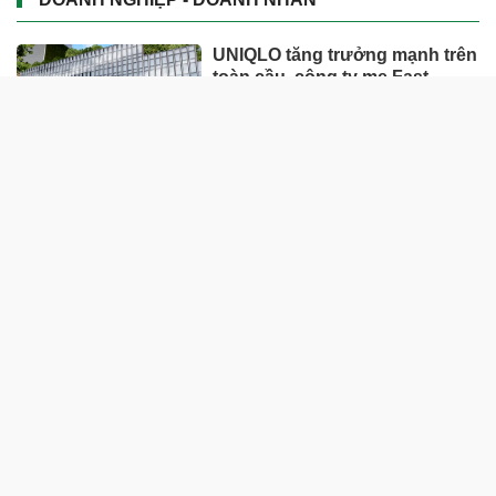
UNIQLO tăng trưởng mạnh trên
toàn cầu, công ty mẹ Fast
Retailing nâng mục tiêu doanh
thu và lợi nhuận năm 2026
Lộ diện khối tài sản trị giá gần
12.000 tỷ do con trai và con gái
ông Nguyễn Đức Thụy nắm
giữ tại một công ty sắp lên sàn
Một Gen Z giàu hơn cả ông
Trương Gia Bình, Bùi Thành
Nhơn trên sàn chứng khoán
Chân dung nữ đại gia genZ
vừa về làm Trợ lý Tổng Giám