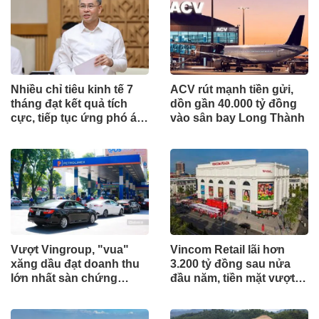
Nhiều chỉ tiêu kinh tế 7
ACV rút mạnh tiền gửi,
tháng đạt kết quả tích
dồn gần 40.000 tỷ đồng
cực, tiếp tục ứng phó áp
vào sân bay Long Thành
lực lạm phát
Vượt Vingroup, "vua"
Vincom Retail lãi hơn
xăng dầu đạt doanh thu
3.200 tỷ đồng sau nửa
lớn nhất sàn chứng
đầu năm, tiền mặt vượt
khoán
5.700 tỷ đồng