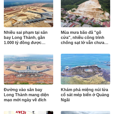
Nhiều sai phạm tại sân
Mùa mưa bão đã "gõ
bay Long Thành, gần
cửa", nhiều công trình
1.000 tỷ đồng được
chống sạt lở vẫn chưa
mang gửi lấy lãi
hoàn thành
Đường vào sân bay
Khám phá miệng núi lửa
Long Thành mang diện
cổ sát mép biển ở Quảng
mạo mới ngày về đích
Ngãi