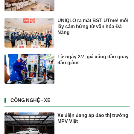
quốc tế
UNIQLO ra mắt BST UTme! mới
lấy cảm hứng từ văn hóa Đà
Nẵng
Từ ngày 2/7, giá xăng dầu quay
đầu giảm
CÔNG NGHỆ - XE
Xe điện đang áp đảo thị trường
MPV Việt