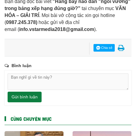
Bạn đang đọc bài viết
"Hãng bay nào dẫn "ngôi vương"
trong bảng xếp hạng đúng giờ?"
tại chuyên mục
VĂN
HÓA – GIẢI TRÍ
. Mọi bài vở cộng tác xin gọi hotline
(
0987.245.378
)
hoặc gửi về địa chỉ
email
(
info.vstarmedia2018@gmail.com
).
Chia sẻ
Bình luận
Gửi bình luận
CÙNG CHUYÊN MỤC