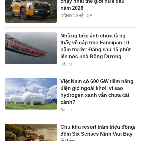
chạy nhất thế giới nửa đầu
năm 2026
CÔNG NGHỆ - XE
Những bức ảnh chưa từng
thấy về cáp treo Fansipan 10
năm trước: Đằng sau 15 phút
lên nóc nhà Đông Dương
Đầu tư
Việt Nam có 600 GW tiềm năng
điện gió ngoài khơi, vì sao
hydrogen xanh vẫn chưa cất
cánh?
Đầu tư
Chủ khu resort trăm triệu đồng/
đêm Six Senses Ninh Van Bay
lãi lớn