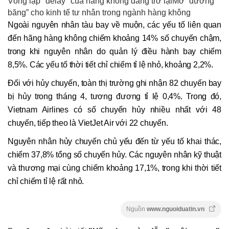
Vòng lặp "delay" của hàng không đang trở lạiMở “đường
băng” cho kinh tế tư nhân trong ngành hàng không
Ngoài nguyên nhân tàu bay về muộn, các yếu tố liên quan
đến hãng hàng không chiếm khoảng 14% số chuyến chậm,
trong khi nguyên nhân do quản lý điều hành bay chiếm
8,5%. Các yếu tố thời tiết chỉ chiếm tỉ lệ nhỏ, khoảng 2,2%.
Đối với hủy chuyến, toàn thị trường ghi nhận 82 chuyến bay
bị hủy trong tháng 4, tương đương tỉ lệ 0,4%. Trong đó,
Vietnam Airlines có số chuyến hủy nhiều nhất với 48
chuyến, tiếp theo là VietJet Air với 22 chuyến.
Nguyên nhân hủy chuyến chủ yếu đến từ yếu tố khai thác,
chiếm 37,8% tổng số chuyến hủy. Các nguyên nhân kỹ thuật
và thương mại cùng chiếm khoảng 17,1%, trong khi thời tiết
chỉ chiếm tỉ lệ rất nhỏ.
Nguồn
www.nguoiduatin.vn