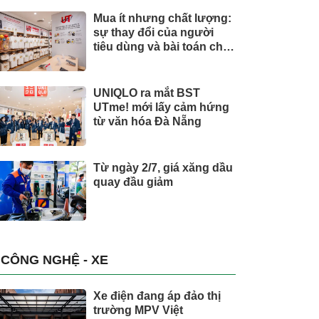
Mua ít nhưng chất lượng:
sự thay đổi của người
tiêu dùng và bài toán cho
thương hiệu quốc tế
UNIQLO ra mắt BST
UTme! mới lấy cảm hứng
từ văn hóa Đà Nẵng
Từ ngày 2/7, giá xăng dầu
quay đầu giảm
CÔNG NGHỆ - XE
Xe điện đang áp đảo thị
trường MPV Việt