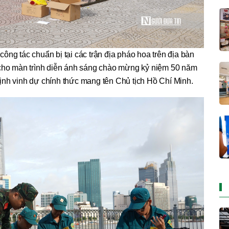
công tác chuẩn bị tại các trận địa pháo hoa trên địa bàn
cho màn trình diễn ánh sáng chào mừng kỷ niệm 50 năm
nh vinh dự chính thức mang tên Chủ tịch Hồ Chí Minh.