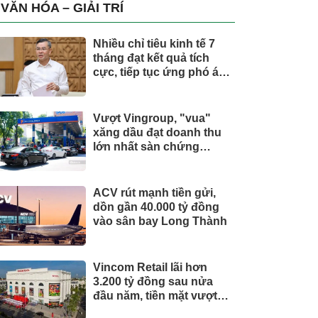
trụ, nắm giữ khối tài sản
VĂN HÓA – GIẢI TRÍ
hàng nghìn tỷ
Nhiều chỉ tiêu kinh tế 7
tháng đạt kết quả tích
cực, tiếp tục ứng phó áp
lực lạm phát
Vượt Vingroup, "vua"
xăng dầu đạt doanh thu
lớn nhất sàn chứng
khoán
ACV rút mạnh tiền gửi,
dồn gần 40.000 tỷ đồng
vào sân bay Long Thành
Vincom Retail lãi hơn
3.200 tỷ đồng sau nửa
đầu năm, tiền mặt vượt
5.700 tỷ đồng