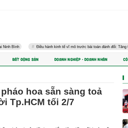
Điều hành kinh tế vĩ mô trước bài toán đánh đổi: Tăng trưởng nhanh và ổn 
BẤT ĐỘNG SẢN
DOANH NGHIỆP - DOANH NHÂN
CÔ
 pháo hoa sẵn sàng toả
ời Tp.HCM tối 2/7