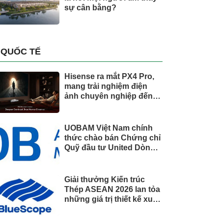
sự cân bằng?
QUỐC TẾ
Hisense ra mắt PX4 Pro,
mang trải nghiệm điện
ảnh chuyên nghiệp đến
không gian gia đình
UOBAM Việt Nam chính
thức chào bán Chứng chỉ
Quỹ đầu tư United Dòng
Tiền Linh Hoạt (UMMF)
Giải thưởng Kiến trúc
Thép ASEAN 2026 lan tỏa
những giá trị thiết kế xuất
sắc qua hợp tác khu vực