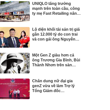
UNIQLO tăng trưởng
mạnh trên toàn cầu, công
ty mẹ Fast Retailing nâng
mục tiêu doanh thu và lợi
nhuận năm 2026
Lộ diện khối tài sản trị giá
gần 12.000 tỷ do con trai
và con gái ông Nguyễn
Đức Thụy nắm giữ tại một
công ty sắp lên sàn
Một Gen Z giàu hơn cả
ông Trương Gia Bình, Bùi
Thành Nhơn trên sàn
chứng khoán
Chân dung nữ đại gia
genZ vừa về làm Trợ lý
Tổng Giám đốc
Sacombank: 21 tuổi làm
Tổng Giám đốc doanh
nghiệp hàng không vũ