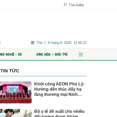
Tìm kiếm
Thứ 7, 8 tháng 8, 2026, 13:46:24
định bền vững
Chứng khoán Kafi chuẩn bị IPO 125 triệu cổ phiếu 
NG NGHỆ - XE
VĂN HÓA – GIẢI TRÍ
TIN TỨC
Khởi công AEON Phủ Lý:
Hướng đến thúc đẩy hạ
tầng thương mại Ninh
Bình
Bộ y tế đề xuất cho nhiều
đối tượng được khám,