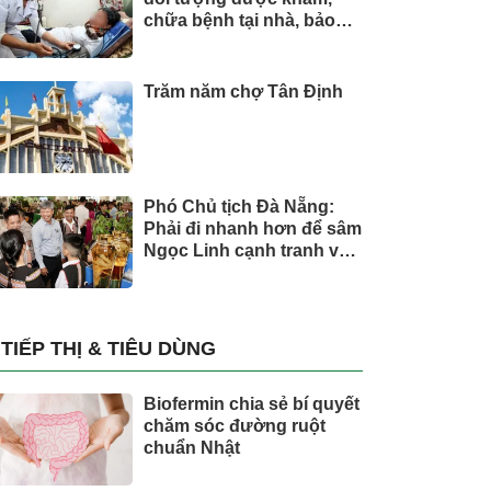
chữa bệnh tại nhà, bảo
hiểm y tế chi trả
Trăm năm chợ Tân Định
Phó Chủ tịch Đà Nẵng:
Phải đi nhanh hơn để sâm
Ngọc Linh cạnh tranh với
thế giới
TIẾP THỊ & TIÊU DÙNG
Biofermin chia sẻ bí quyết
chăm sóc đường ruột
chuẩn Nhật