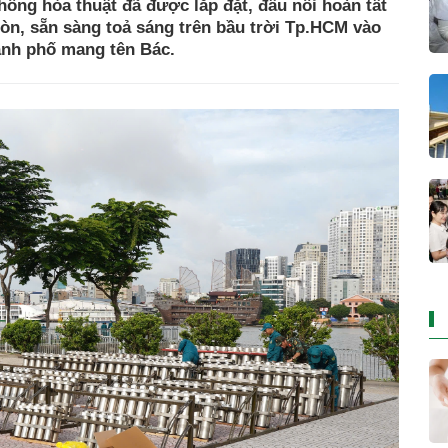
ống hỏa thuật đã được lắp đặt, đấu nối hoàn tất
Gòn, sẵn sàng toả sáng trên bầu trời Tp.HCM vào
ành phố mang tên Bác.