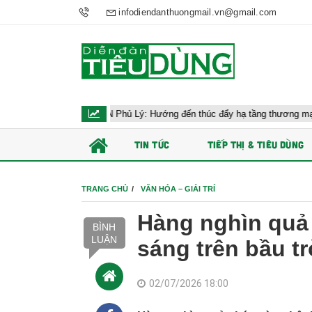
infodiendanthuongmail.vn@gmail.com
 AEON Phủ Lý: Hướng đến thúc đẩy hạ tầng thương mại Ninh Bình
TIN TỨC
TIẾP THỊ & TIÊU DÙNG
TRANG CHỦ
VĂN HÓA – GIẢI TRÍ
Hàng nghìn quả
BÌNH
LUẬN
sáng trên bầu tr
02/07/2026 18:00