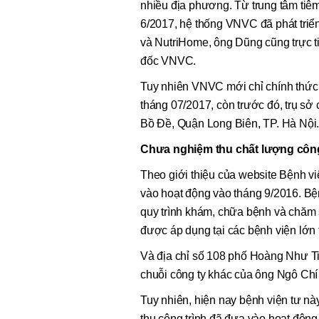
nhiều địa phương. Từ trung tâm tiê
6/2017, hệ thống VNVC đã phát tri
và NutriHome, ông Dũng cũng trực 
đốc VNVC.
Tuy nhiên VNVC mới chỉ chính thức
tháng 07/2017, còn trước đó, trụ s
Bồ Đề, Quận Long Biên, TP. Hà Nội
Chưa nghiệm thu chất lượng công
Theo giới thiệu của website Bệnh v
vào hoạt động vào tháng 9/2016. B
quy trình khám, chữa bệnh và chăm
được áp dụng tại các bệnh viện lớn t
Và địa chỉ số 108 phố Hoàng Như Tiế
chuỗi công ty khác của ông Ngô Chí
Tuy nhiên, hiện nay bệnh viện tư n
thu công trình đã đưa vào hoạt độ