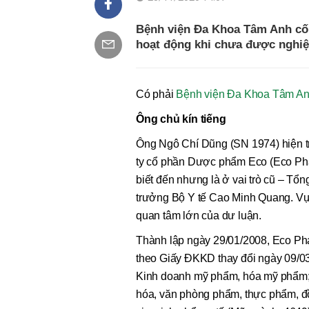
Bệnh viện Đa Khoa Tâm Anh cố 
hoạt động khi chưa được nghiệ
Có phải
Bệnh viện Đa Khoa Tâm A
Ông chủ kín tiếng
Ông Ngô Chí Dũng (SN 1974) hiện t
ty cổ phần Dược phẩm Eco (Eco Pha
biết đến nhưng là ở vai trò cũ – T
trưởng Bộ Y tế Cao Minh Quang. Vụ 
quan tâm lớn của dư luận.
Thành lập ngày 29/01/2008, Eco Ph
theo Giấy ĐKKD thay đổi ngày 09/03/
Kinh doanh mỹ phẩm, hóa mỹ phẩm;
hóa, văn phòng phẩm, thực phẩm, đồ