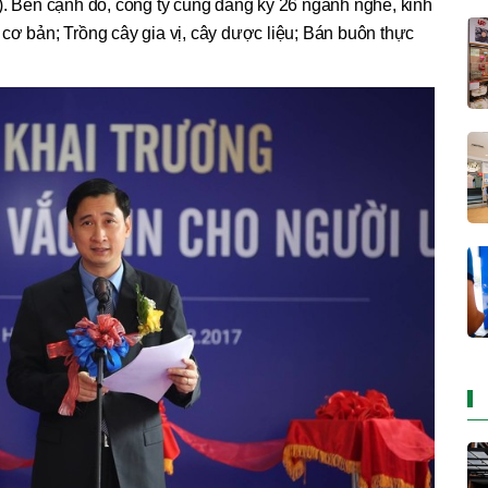
). Bên cạnh đó, công ty cũng đăng ký 26 ngành nghề, kinh
cơ bản; Trồng cây gia vị, cây dược liệu; Bán buôn thực