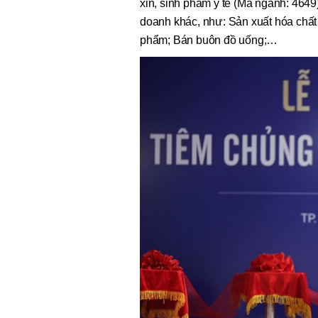
xin, sinh phẩm y tế (Mã ngành: 4649
doanh khác, như: Sản xuất hóa chất 
phẩm; Bán buôn đồ uống;…