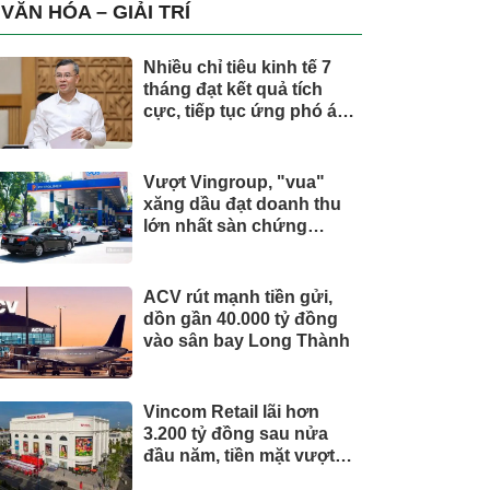
trụ, nắm giữ khối tài sản
VĂN HÓA – GIẢI TRÍ
hàng nghìn tỷ
Nhiều chỉ tiêu kinh tế 7
tháng đạt kết quả tích
cực, tiếp tục ứng phó áp
lực lạm phát
Vượt Vingroup, "vua"
xăng dầu đạt doanh thu
lớn nhất sàn chứng
khoán
ACV rút mạnh tiền gửi,
dồn gần 40.000 tỷ đồng
vào sân bay Long Thành
Vincom Retail lãi hơn
3.200 tỷ đồng sau nửa
đầu năm, tiền mặt vượt
5.700 tỷ đồng