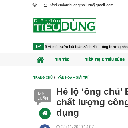
infodiendanthuongmail.vn@gmail.com
hành kinh tế vĩ mô trước bài toán đánh đổi: Tăng trưởng nhanh và ổn định b
TIN TỨC
TIẾP THỊ & TIÊU DÙNG
TRANG CHỦ
VĂN HÓA – GIẢI TRÍ
Hé lộ ‘ông chủ
BÌNH
LUẬN
chất lượng công 
dụng
23/11/2020 14:07