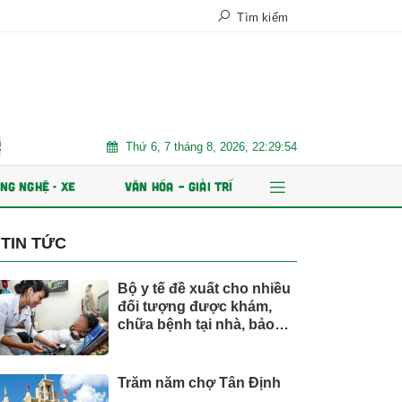
Tìm kiếm
Thứ 6, 7 tháng 8, 2026, 22:29:56
 hành ESOP
Xe điện đang áp đảo thị trường MPV Việt
Nhiề
NG NGHỆ - XE
VĂN HÓA – GIẢI TRÍ
TIN TỨC
Bộ y tế đề xuất cho nhiều
đối tượng được khám,
chữa bệnh tại nhà, bảo
hiểm y tế chi trả
Trăm năm chợ Tân Định