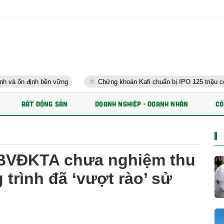
ền vững
Chứng khoán Kafi chuẩn bị IPO 125 triệu cổ phiếu và phát
BẤT ĐỘNG SẢN
DOANH NGHIỆP - DOANH NHÂN
CÔ
’ BVĐKTA chưa nghiệm thu
trình đã ‘vượt rào’ sử