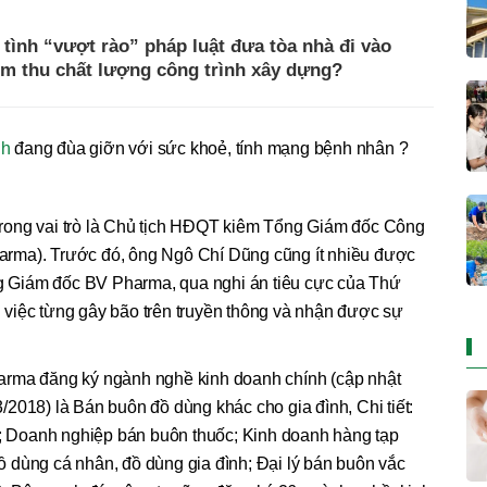
tình “vượt rào” pháp luật đưa tòa nhà đi vào
m thu chất lượng công trình xây dựng?
nh
đang đùa giỡn với sức khoẻ, tính mạng bệnh nhân ?
rong vai trò là Chủ tịch HĐQT kiêm Tổng Giám đốc Công
rma). Trước đó, ông Ngô Chí Dũng cũng ít nhiều được
ổng Giám đốc BV Pharma, qua nghi án tiêu cực của Thứ
việc từng gây bão trên truyền thông và nhận được sự
arma đăng ký ngành nghề kinh doanh chính (cập nhật
2018) là Bán buôn đồ dùng khác cho gia đình, Chi tiết:
 Doanh nghiệp bán buôn thuốc; Kinh doanh hàng tạp
 dùng cá nhân, đồ dùng gia đình; Đại lý bán buôn vắc