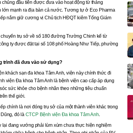
m chủng đầu tiên được đưa vào hoạt động từ tháng
ển lớn mạnh ra địa bàn cả nước. Tương tự ở Eco Pharma
tiếp nắm giữ cương vị Chủ tịch HĐQT kiêm Tổng Giám
 chuyển trụ sở về số 180 đường Trường Chinh kể từ
ở công ty được đặt tại số 108 phố Hoàng Như Tiếp, phường
.
 trình đã đưa vào sử dụng?
iện khách sạn đa khoa Tâm Anh, viện này chính thức đi
ệnh viện Đa khoa Tâm Anh là bệnh viện cao cấp áp dụng
 sóc sức khỏe cho bệnh nhân theo những tiêu chuẩn
rên thế giới.
p chính là nơi đóng trụ sở của một thành viên khác trong
 Dũng, đó là
CTCP Bệnh viện Đa khoa Tâm Anh
.
ày lại đang vướng phải lùm xùm chưa thực hiện nghiệm
ng khám chữa bệnh cho bệnh nhân. Theo ghi nhận của PV,