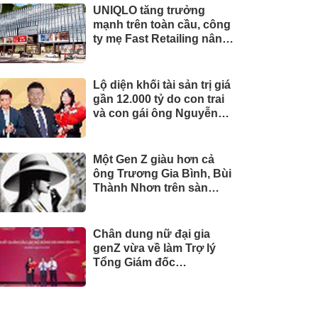
UNIQLO tăng trưởng
mạnh trên toàn cầu, công
ty mẹ Fast Retailing nâng
mục tiêu doanh thu và lợi
nhuận năm 2026
Lộ diện khối tài sản trị giá
gần 12.000 tỷ do con trai
và con gái ông Nguyễn
Đức Thụy nắm giữ tại một
công ty sắp lên sàn
Một Gen Z giàu hơn cả
ông Trương Gia Bình, Bùi
Thành Nhơn trên sàn
chứng khoán
Chân dung nữ đại gia
genZ vừa về làm Trợ lý
Tổng Giám đốc
Sacombank: 21 tuổi làm
Tổng Giám đốc doanh
nghiệp hàng không vũ