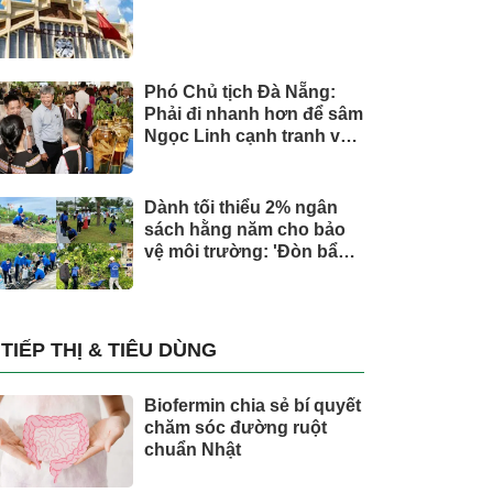
Phó Chủ tịch Đà Nẵng:
Phải đi nhanh hơn để sâm
Ngọc Linh cạnh tranh với
thế giới
Dành tối thiểu 2% ngân
sách hằng năm cho bảo
vệ môi trường: 'Đòn bẩy'
tài chính công và bước
ngoặt quản trị hiện đại
TIẾP THỊ & TIÊU DÙNG
Biofermin chia sẻ bí quyết
chăm sóc đường ruột
chuẩn Nhật