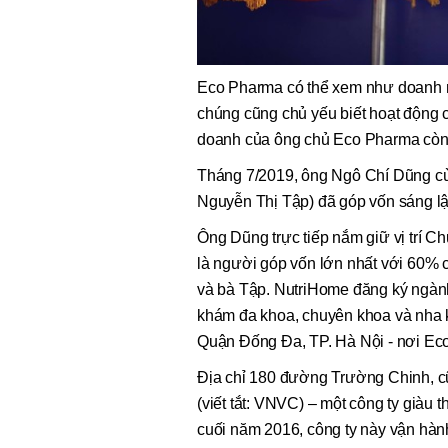
Eco Pharma có thể xem như doanh 
chúng cũng chủ yếu biết hoạt động
doanh của ông chủ Eco Pharma còn 
Tháng 7/2019, ông Ngô Chí Dũng cù
Nguyễn Thị Tập) đã góp vốn sáng l
Ông Dũng trực tiếp nắm giữ vị trí 
là người góp vốn lớn nhất với 60% 
và bà Tập. NutriHome đăng ký ngàn
khám đa khoa, chuyên khoa và nha k
Quận Đống Đa, TP. Hà Nội - nơi Eco
Địa chỉ 180 đường Trường Chinh, cũ
(viết tắt: VNVC) – một công ty già
cuối năm 2016, công ty này vận hành