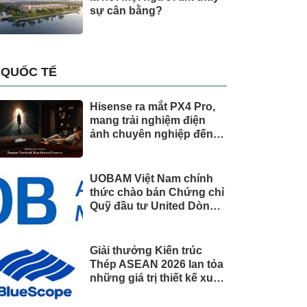
sự cân bằng?
QUỐC TẾ
Hisense ra mắt PX4 Pro,
mang trải nghiệm điện
ảnh chuyên nghiệp đến
không gian gia đình
UOBAM Việt Nam chính
thức chào bán Chứng chỉ
Quỹ đầu tư United Dòng
Tiền Linh Hoạt (UMMF)
Giải thưởng Kiến trúc
Thép ASEAN 2026 lan tỏa
những giá trị thiết kế xuất
sắc qua hợp tác khu vực