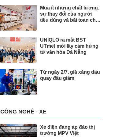
Mua ít nhưng chất lượng:
sự thay đổi của người
tiêu dùng và bài toán cho
thương hiệu quốc tế
UNIQLO ra mắt BST
UTme! mới lấy cảm hứng
từ văn hóa Đà Nẵng
Từ ngày 2/7, giá xăng dầu
quay đầu giảm
CÔNG NGHỆ - XE
Xe điện đang áp đảo thị
trường MPV Việt