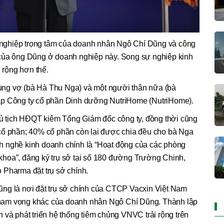
nghiệp trọng tâm của doanh nhân Ngô Chí Dũng và công
 của ông Dũng ở doanh nghiệp này. Song sự nghiệp kinh
rộng hơn thế.
ng vợ (bà Hà Thu Nga) và một người thân nữa (bà
ập Công ty cổ phần Dinh dưỡng NutriHome (NutriHome).
Chủ tịch HĐQT kiêm Tổng Giám đốc công ty, đồng thời cũng
cổ phần; 40% cổ phần còn lại được chia đều cho bà Nga
h nghề kinh doanh chính là “Hoạt động của các phòng
hoa”, đăng ký trụ sở tại số 180 đường Trường Chinh,
 Pharma đặt trụ sở chính.
ng là nơi đặt trụ sở chính của CTCP Vacxin Việt Nam
u tham vọng khác của doanh nhân Ngô Chí Dũng. Thành lập
 và phát triển hệ thống tiêm chủng VNVC trải rộng trên