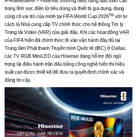
/PRNewswire/ -- Hisense, thương hiệu hàng đầu toàn cầu
trong lĩnh vực điện tử tiêu dùng và thiết bị gia dụng, đang
TM
củng cố vai trò của mình tại FIFA World Cup 2026
với tư
cách là Nhà cung cấp TV chính thức cho hệ thống Trợ lý
Trọng tài Video (VAR) của giải đấu. Khi các hoạt động VAR
của FIFA hiện đã chính thức đi vào vận hành đầy đủ tại
Trung tâm Phát thanh Truyền hình Quốc tế (IBC) ở Dallas,
các TV RGB MiniLED của Hisense đang hỗ trợ đội ngũ
trọng tài điều hành trận đấu bằng công nghệ hiển thị hiệu
suất cao được thiết kế để đưa ra quyết định chính xác và
đáng tin cậy.