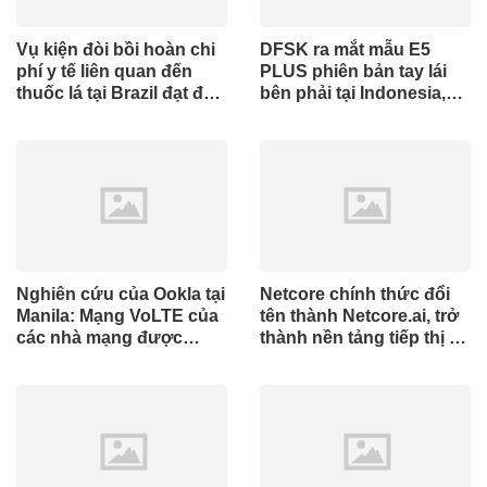
Vụ kiện đòi bồi hoàn chi
DFSK ra mắt mẫu E5
phí y tế liên quan đến
PLUS phiên bản tay lái
thuốc lá tại Brazil đạt đến
bên phải tại Indonesia,
cột mốc quan trọng khi
đánh dấu cột mốc mới
tòa án chuẩn bị ra phán
trong hành trình mở rộng
quyết.
toàn cầu
Nghiên cứu của Ookla tại
Netcore chính thức đổi
Manila: Mạng VoLTE của
tên thành Netcore.ai, trở
các nhà mạng được
thành nền tảng tiếp thị tự
chứng minh vượt trội
động bằng AI đầu tiên
hơn các ứng dụng OTT
chia sẻ trách nhiệm tăng
về chất lượng và độ tin
trưởng khách hàng
cậy của cuộc gọi thoại