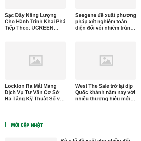
Sạc Đầy Năng Lượng
Seegene đề xuất phương
Cho Hành Trình Khai Phá
pháp xét nghiệm toàn
Tiếp Theo: UGREEN
diện đối với nhiễm trùng
Công Bố Bộ Sưu Tập
đường sinh sản thông
Honkai: Star Rail Chính
qua Nghiên cứu lâm
Thức Tại Đông Nam Á
sàng một triệu ca toàn
cầu (GMCS)
Lockton Ra Mắt Mảng
West The Sale trở lại dịp
Dịch Vụ Tư Vấn Cơ Sở
Quốc khánh năm nay với
Hạ Tầng Kỹ Thuật Số và
nhiều thương hiệu mới,
Trung Tâm Dữ Liệu Toàn
phần thưởng và ưu đãi
Cầu
mua sắm lên tới 90% tại
IMM và Westgate
MỚI CẬP NHẬT
Bộ y tế đề xuất cho nhiều đối