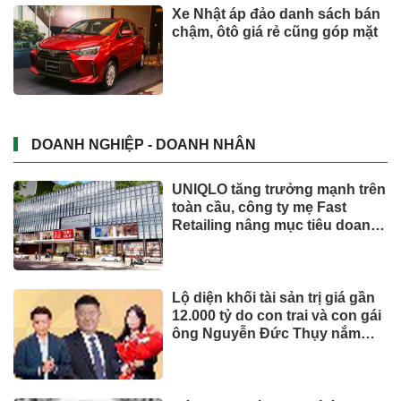
Xe Nhật áp đảo danh sách bán
chậm, ôtô giá rẻ cũng góp mặt
DOANH NGHIỆP - DOANH NHÂN
UNIQLO tăng trưởng mạnh trên
toàn cầu, công ty mẹ Fast
Retailing nâng mục tiêu doanh
thu và lợi nhuận năm 2026
Lộ diện khối tài sản trị giá gần
12.000 tỷ do con trai và con gái
ông Nguyễn Đức Thụy nắm
giữ tại một công ty sắp lên sàn