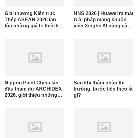
Giải thưởng Kiến trúc
HNS 2026 | Huawei ra mắt
Thép ASEAN 2026 lan
Giải pháp mạng khuôn
tỏa những giá trị thiết kế
viên Xinghe AI nâng cấp
xuất sắc qua hợp tác khu
cho khu vực Nam Phi
vực
Nippon Paint China lần
Sau khi thâm nhập thị
đầu tham dự ARCHIDEX
trường, bước tiếp theo là
2026, giới thiệu những
gì?
đổi mới cho các ngành
công nghiệp