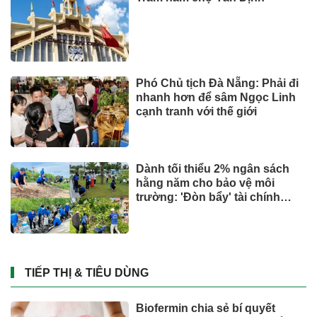
Phó Chủ tịch Đà Nẵng: Phải đi
nhanh hơn để sâm Ngọc Linh
cạnh tranh với thế giới
Dành tối thiểu 2% ngân sách
hằng năm cho bảo vệ môi
trường: 'Đòn bẩy' tài chính
công và bước ngoặt quản trị
hiện đại
TIẾP THỊ & TIÊU DÙNG
Biofermin chia sẻ bí quyết