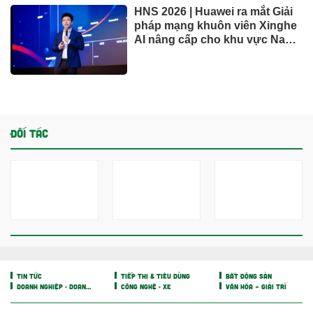
HNS 2026 | Huawei ra mắt Giải
pháp mạng khuôn viên Xinghe
AI nâng cấp cho khu vực Nam
Phi
ĐỐI TÁC
TIN TỨC
TIẾP THỊ & TIÊU DÙNG
BẤT ĐỘNG SẢN
DOANH NGHIỆP - DOANH NHÂN
CÔNG NGHỆ - XE
VĂN HÓA – GIẢI TRÍ