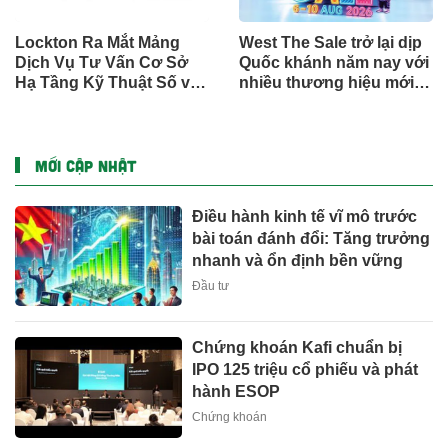
Lockton Ra Mắt Mảng
West The Sale trở lại dịp
Dịch Vụ Tư Vấn Cơ Sở
Quốc khánh năm nay với
Hạ Tầng Kỹ Thuật Số và
nhiều thương hiệu mới,
Trung Tâm Dữ Liệu Toàn
phần thưởng và ưu đãi
Cầu
mua sắm lên tới 90% tại
IMM và Westgate
MỚI CẬP NHẬT
Điều hành kinh tế vĩ mô trước
bài toán đánh đổi: Tăng trưởng
nhanh và ổn định bền vững
Đầu tư
Chứng khoán Kafi chuẩn bị
IPO 125 triệu cổ phiếu và phát
hành ESOP
Chứng khoán