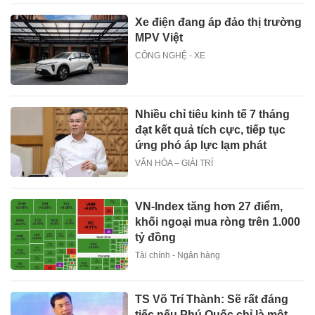
Xe điện đang áp đảo thị trường
MPV Việt
CÔNG NGHỆ - XE
Nhiều chỉ tiêu kinh tế 7 tháng
đạt kết quả tích cực, tiếp tục
ứng phó áp lực lạm phát
VĂN HÓA – GIẢI TRÍ
VN-Index tăng hơn 27 điểm,
khối ngoại mua ròng trên 1.000
tỷ đồng
Tài chính - Ngân hàng
TS Võ Trí Thành: Sẽ rất đáng
tiếc nếu Phú Quốc chỉ là một