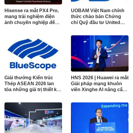
Hisense ra mắt PX4 Pro,
UOBAM Việt Nam chính
mang trải nghiệm điện
thức chào bán Chứng
ảnh chuyên nghiệp đến
chỉ Quỹ đầu tư United
không gian gia đình
Dòng Tiền Linh Hoạt
(UMMF)
Giải thưởng Kiến trúc
HNS 2026 | Huawei ra mắt
Thép ASEAN 2026 lan
Giải pháp mạng khuôn
tỏa những giá trị thiết kế
viên Xinghe AI nâng cấp
xuất sắc qua hợp tác khu
cho khu vực Nam Phi
vực