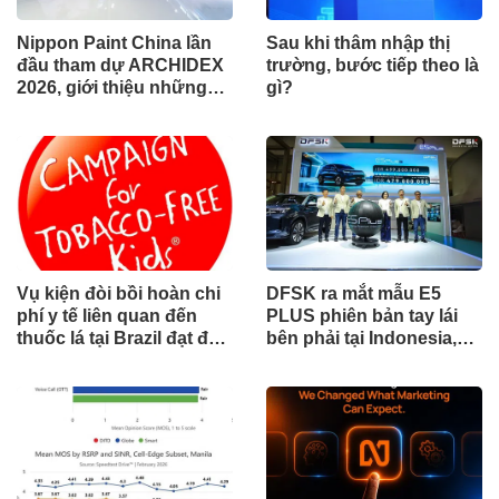
Nippon Paint China lần
Sau khi thâm nhập thị
đầu tham dự ARCHIDEX
trường, bước tiếp theo là
2026, giới thiệu những
gì?
đổi mới cho các ngành
công nghiệp
Vụ kiện đòi bồi hoàn chi
DFSK ra mắt mẫu E5
phí y tế liên quan đến
PLUS phiên bản tay lái
thuốc lá tại Brazil đạt đến
bên phải tại Indonesia,
cột mốc quan trọng khi
đánh dấu cột mốc mới
tòa án chuẩn bị ra phán
trong hành trình mở rộng
quyết.
toàn cầu