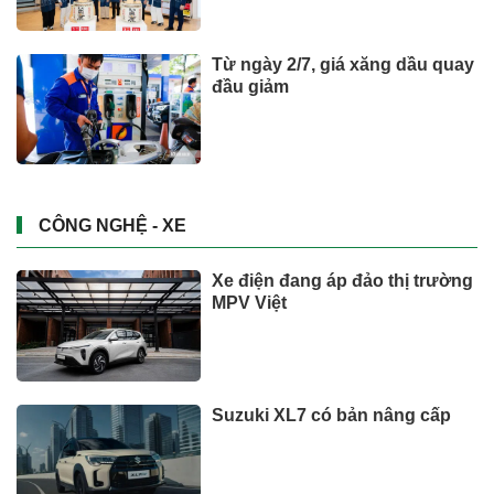
Từ ngày 2/7, giá xăng dầu quay
đầu giảm
CÔNG NGHỆ - XE
Xe điện đang áp đảo thị trường
MPV Việt
Suzuki XL7 có bản nâng cấp