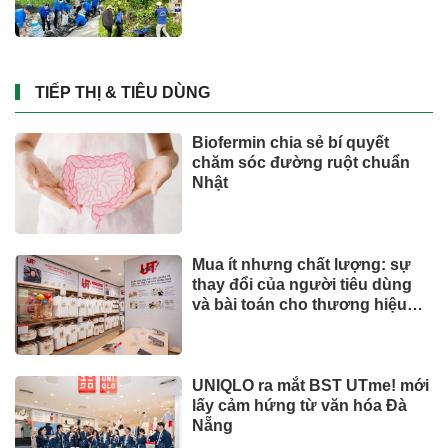
công và bước ngoặt quản trị
hiện đại
TIẾP THỊ & TIÊU DÙNG
Biofermin chia sẻ bí quyết
chăm sóc đường ruột chuẩn
Nhật
Mua ít nhưng chất lượng: sự
thay đổi của người tiêu dùng
và bài toán cho thương hiệu
quốc tế
UNIQLO ra mắt BST UTme! mới
lấy cảm hứng từ văn hóa Đà
Nẵng