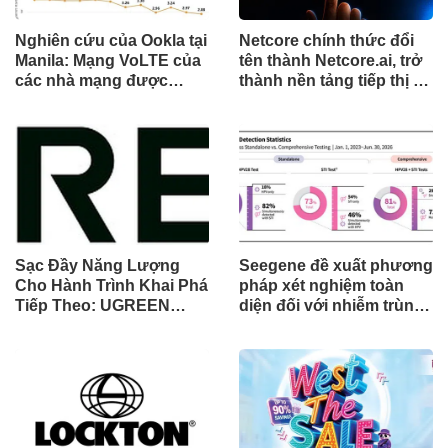
Nghiên cứu của Ookla tại
Netcore chính thức đổi
Manila: Mạng VoLTE của
tên thành Netcore.ai, trở
các nhà mạng được
thành nền tảng tiếp thị tự
chứng minh vượt trội
động bằng AI đầu tiên
hơn các ứng dụng OTT
chia sẻ trách nhiệm tăng
về chất lượng và độ tin
trưởng khách hàng
cậy của cuộc gọi thoại
Sạc Đầy Năng Lượng
Seegene đề xuất phương
Cho Hành Trình Khai Phá
pháp xét nghiệm toàn
Tiếp Theo: UGREEN
diện đối với nhiễm trùng
Công Bố Bộ Sưu Tập
đường sinh sản thông
Honkai: Star Rail Chính
qua Nghiên cứu lâm
Thức Tại Đông Nam Á
sàng một triệu ca toàn
cầu (GMCS)