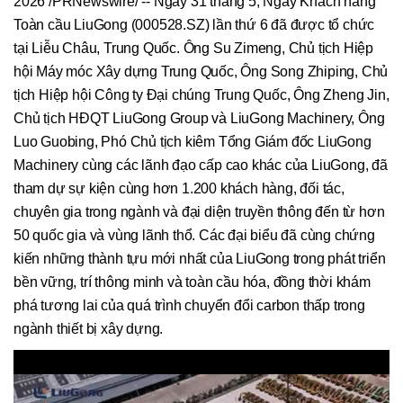
2026 /PRNewswire/ -- Ngày 31 tháng 5, Ngày Khách hàng
Toàn cầu LiuGong (000528.SZ) lần thứ 6 đã được tổ chức
tại Liễu Châu, Trung Quốc. Ông Su Zimeng, Chủ tịch Hiệp
hội Máy móc Xây dựng Trung Quốc, Ông Song Zhiping, Chủ
tịch Hiệp hội Công ty Đại chúng Trung Quốc, Ông Zheng Jin,
Chủ tịch HĐQT LiuGong Group và LiuGong Machinery, Ông
Luo Guobing, Phó Chủ tịch kiêm Tổng Giám đốc LiuGong
Machinery cùng các lãnh đạo cấp cao khác của LiuGong, đã
tham dự sự kiện cùng hơn 1.200 khách hàng, đối tác,
chuyên gia trong ngành và đại diện truyền thông đến từ hơn
50 quốc gia và vùng lãnh thổ. Các đại biểu đã cùng chứng
kiến những thành tựu mới nhất của LiuGong trong phát triển
bền vững, trí thông minh và toàn cầu hóa, đồng thời khám
phá tương lai của quá trình chuyển đổi carbon thấp trong
ngành thiết bị xây dựng.