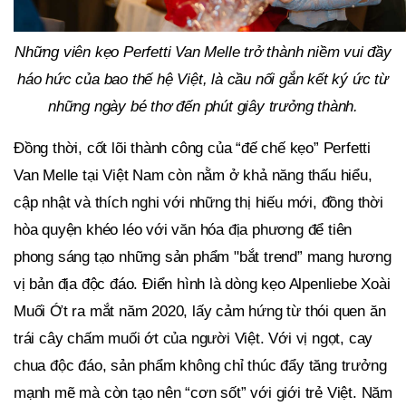
Những viên kẹo Perfetti Van Melle trở thành niềm vui đầy
háo hức của bao thế hệ Việt, là cầu nối gắn kết ký ức từ
những ngày bé thơ đến phút giây trưởng thành.
Đồng thời, cốt lõi thành công của “đế chế kẹo” Perfetti
Van Melle tại Việt Nam còn nằm ở khả năng thấu hiểu,
cập nhật và thích nghi với những thị hiếu mới, đồng thời
hòa quyện khéo léo với văn hóa địa phương để tiên
phong sáng tạo những sản phẩm "bắt trend” mang hương
vị bản địa độc đáo. Điển hình là dòng kẹo Alpenliebe Xoài
Muối Ớt ra mắt năm 2020, lấy cảm hứng từ thói quen ăn
trái cây chấm muối ớt của người Việt. Với vị ngọt, cay
chua độc đáo, sản phẩm không chỉ thúc đẩy tăng trưởng
mạnh mẽ mà còn tạo nên “cơn sốt” với giới trẻ Việt. Năm