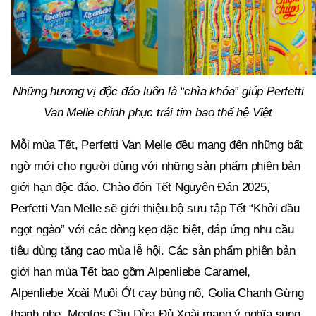
Những hương vị độc đáo luôn là “chìa khóa” giúp Perfetti
Van Melle chinh phục trái tim bao thế hệ Việt
Mỗi mùa Tết, Perfetti Van Melle đều mang đến những bất
ngờ mới cho người dùng với những sản phẩm phiên bản
giới hạn độc đáo. Chào đón Tết Nguyên Đán 2025,
Perfetti Van Melle sẽ giới thiệu bộ sưu tập Tết “Khởi đầu
ngọt ngào” với các dòng kẹo đặc biệt, đáp ứng nhu cầu
tiêu dùng tăng cao mùa lễ hội. Các sản phẩm phiên bản
giới hạn mùa Tết bao gồm Alpenliebe Caramel,
Alpenliebe Xoài Muối Ớt cay bùng nổ, Golia Chanh Gừng
thanh nhẹ, Mentos Cầu Dừa Đủ Xoài mang ý nghĩa sung