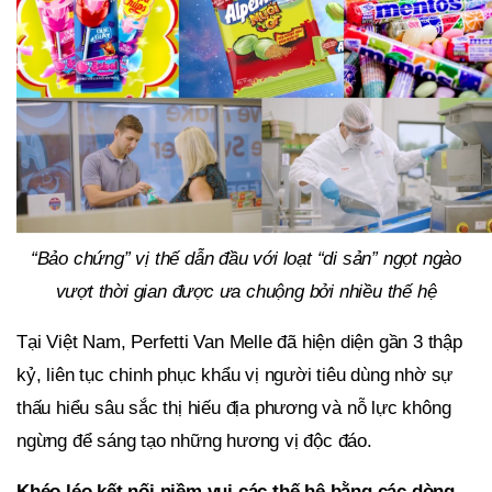
“Bảo chứng” vị thế dẫn đầu với loạt “di sản” ngọt ngào
vượt thời gian được ưa chuộng bởi nhiều thế hệ
Tại Việt Nam, Perfetti Van Melle đã hiện diện gần 3 thập
kỷ, liên tục chinh phục khẩu vị người tiêu dùng nhờ sự
thấu hiểu sâu sắc thị hiếu địa phương và nỗ lực không
ngừng để sáng tạo những hương vị độc đáo.
Khéo léo kết nối niềm vui các thế hệ bằng các dòng