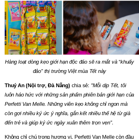
Hàng loạt dòng kẹo giới hạn độc đáo sẽ ra mắt và “khuấy
đảo” thị trường Việt mùa Tết này
Thuý An (Nội trợ, Đà Nẵng)
chia sẻ:
"Mỗi dịp Tết, tôi
luôn háo hức với những sản phẩm phiên bản giới hạn của
Perfetti Van Melle. Những viên kẹo không chỉ ngon mà
còn gợi nhiều ký ức ý nghĩa, gắn kết nhiều thế hệ từ già
đến trẻ và giúp ký ức ngày xuân thêm trọn vẹn”.
Không chỉ chú trọng hương vị, Perfetti Van Melle còn đầu