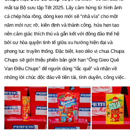
mắt tại Bộ sưu tập Tết 2025. Lấy cảm hứng từ hình ảnh
cá chép hóa rồng, dòng kẹo mới sẽ “nhả vía” cho một
năm mới rực rỡ, kiên định và thành công, hứa hẹn tạo
nên cảm giác thích thú và gắn kết với đông đảo thế hệ
bởi sự hòa quyện tinh tế giữa xu hướng hiện đại và
phong tục truyền thống. Đặc biệt, kẹo dẻo vị chua Chupa
Chups sẽ giới thiệu phiên bản giới hạn “Ống Gieo Quẻ
Vạn Điều Chups” để người dùng “lắc quẻ” và nhận về
những lời chúc độc đáo về tiền tài, tình duyên, công việc.