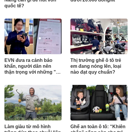
quốc tế?
EVN đưa ra cảnh báo
Thị trường ghế ô tô trẻ
khẩn, người dân nên
em đang nóng lên, loại
thận trọng với những "tin
nào đạt quy chuẩn?
nhắn lạ"
Làm giàu từ mô hình
Ghế an toàn ô tô: “Khiên