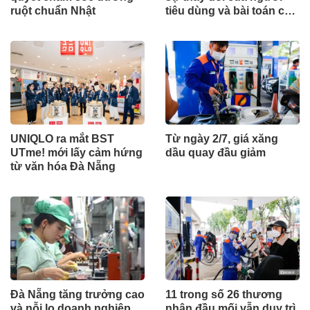
ruột chuẩn Nhật
tiêu dùng và bài toán cho
thương hiệu quốc tế
UNIQLO ra mắt BST
Từ ngày 2/7, giá xăng
UTme! mới lấy cảm hứng
dầu quay đầu giảm
từ văn hóa Đà Nẵng
Đà Nẵng tăng trưởng cao
11 trong số 26 thương
và nỗi lo doanh nghiệp
nhân đầu mối vẫn duy trì