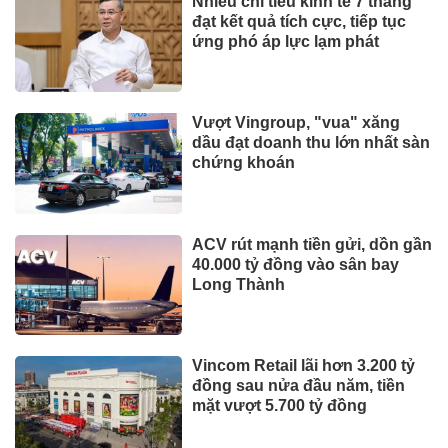
đầu giảm
CÔNG NGHỆ - XE
Xe điện đang áp đảo thị trường
MPV Việt
Suzuki XL7 có bản nâng cấp
Toyota tiếp tục là hãng xe bán