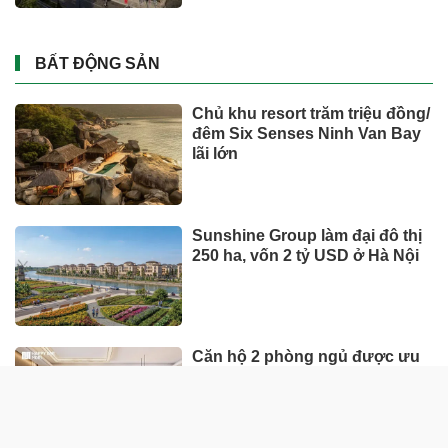
chạy nhất thế giới nửa đầu
năm 2026
Tỉ phú Elon Musk bác bỏ tin
đồn Tesla tái cơ cấu
DOANH NGHIỆP - DOANH NHÂN
UNIQLO tăng trưởng mạnh trên
toàn cầu, công ty mẹ Fast
Retailing nâng mục tiêu doanh
thu và lợi nhuận năm 2026
Lộ diện khối tài sản trị giá gần
12.000 tỷ do con trai và con gái