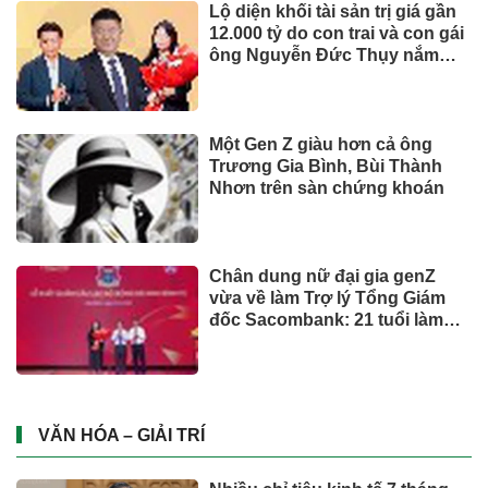
TIẾP THỊ & TIÊU DÙNG
Biofermin chia sẻ bí quyết
chăm sóc đường ruột chuẩn
Nhật
Mua ít nhưng chất lượng: sự
thay đổi của người tiêu dùng
và bài toán cho thương hiệu
quốc tế
UNIQLO ra mắt BST UTme! mới
lấy cảm hứng từ văn hóa Đà
Nẵng
Từ ngày 2/7, giá xăng dầu quay