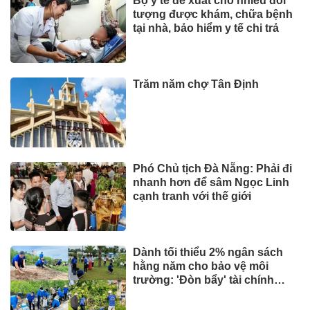
Bộ y tế đề xuất cho nhiều đối
tượng được khám, chữa bệnh
tại nhà, bảo hiểm y tế chi trả
TIN TỨC
Hoàn cảnh trái ngược của 2
chuỗi nhà sách lớn nhất Việt
Nam
Tài chính - Ngân hàng
Trăm năm chợ Tân Định
TIN TỨC
AI và dữ liệu định hình tương
lai ngành bảo hiểm