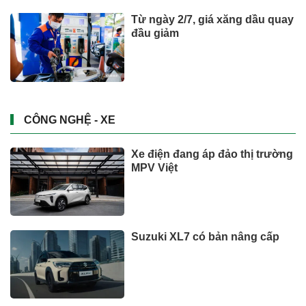
Người lao động hưởng trợ cấp
thai sản mấy tháng khi sinh
con thứ 2?
Đầu tư
Suzuki XL7 có bản nâng cấp
CÔNG NGHỆ - XE
Xem thêm
TIN TỨC
Bộ y tế đề xuất cho nhiều đối
tượng được khám, chữa bệnh