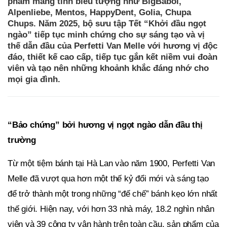
phẩm mang tính biểu tượng như BigBabol,
Alpenliebe, Mentos, HappyDent, Golia, Chupa
Chups. Năm 2025, bộ sưu tập Tết “Khởi đầu ngọt
ngào” tiếp tục minh chứng cho sự sáng tạo và vị
thế dẫn đầu của Perfetti Van Melle với hương vị độc
đáo, thiết kế cao cấp, tiếp tục gắn kết niềm vui đoàn
viên và tạo nên những khoảnh khắc đáng nhớ cho
mọi gia đình.
“Bảo chứng” bởi hương vị ngọt ngào dẫn đầu thị
trường
Từ một tiệm bánh tại Hà Lan vào năm 1900, Perfetti Van
Melle đã vượt qua hơn một thế kỷ đổi mới và sáng tạo
để trở thành một trong những “đế chế” bánh kẹo lớn nhất
thế giới. Hiện nay, với hơn 33 nhà máy, 18.2 nghìn nhân
viên và 39 công ty vận hành trên toàn cầu, sản phẩm của