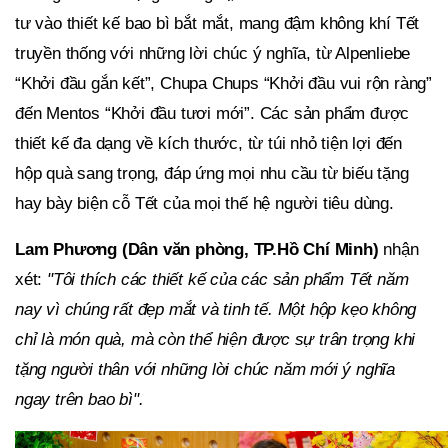
tư vào thiết kế bao bì bắt mắt, mang đậm không khí Tết
truyền thống với những lời chúc ý nghĩa, từ Alpenliebe
“Khởi đầu gắn kết”, Chupa Chups “Khởi đầu vui rộn ràng”
đến Mentos “Khởi đầu tươi mới”. Các sản phẩm được
thiết kế đa dạng về kích thước, từ túi nhỏ tiện lợi đến
hộp quà sang trọng, đáp ứng mọi nhu cầu từ biếu tặng
hay bày biện cỗ Tết của mọi thế hệ người tiêu dùng.
Lam Phương (Dân văn phòng, TP.Hồ Chí Minh)
nhận
xét:
"Tôi thích các thiết kế của các sản phẩm Tết năm
nay vì chúng rất đẹp mắt và tinh tế. Một hộp kẹo không
chỉ là món quà, mà còn thể hiện được sự trân trọng khi
tặng người thân với những lời chúc năm mới ý nghĩa
ngay trên bao bì".