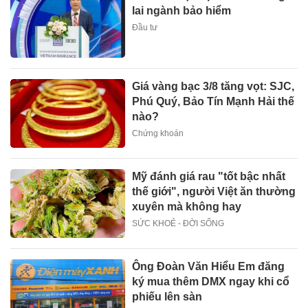
lai ngành bảo hiểm
Đầu tư
Giá vàng bạc 3/8 tăng vọt: SJC,
Phú Quý, Bảo Tín Mạnh Hải thế
nào?
Chứng khoán
Mỹ đánh giá rau "tốt bậc nhất
thế giới", người Việt ăn thường
xuyên mà không hay
SỨC KHOẺ - ĐỜI SỐNG
Ông Đoàn Văn Hiểu Em đăng
ký mua thêm DMX ngay khi cổ
phiếu lên sàn