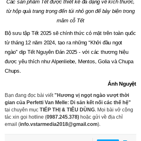
Các sản phẩm Tết được thiết kế đa dạng về kích thước,
từ hộp quà trang trọng đến túi nhỏ gọn để bày biện trong
mâm cỗ Tết
Bộ sưu tập Tết 2025 sẽ chính thức có mặt trên toàn quốc
từ tháng 12 năm 2024, tạo ra những “Khởi đầu ngọt
ngào” dịp Tết Nguyên Đán 2025 - với các thương hiệu
được yêu thích như Alpenliebe, Mentos, Golia và Chupa
Chups.
Ánh Nguyệt
Bạn đang đọc bài viết
"Hương vị ngọt ngào vượt thời
gian của Perfetti Van Melle: Di sản kết nối các thế hệ"
tại chuyên mục
TIẾP THỊ & TIÊU DÙNG
. Mọi bài vở cộng
tác xin gọi hotline (
0987.245.378
)
hoặc gửi về địa chỉ
email
(
info.vstarmedia2018@gmail.com
).