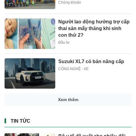
Chứng khoán
Người lao động hưởng trợ cấp
thai sản mấy tháng khi sinh
con thứ 2?
Đầu tư
Suzuki XL7 có bản nâng cấp
CÔNG NGHỆ - XE
TS Võ Trí Thành: Sẽ rất đáng
tiếc nếu Phú Quốc chỉ là một
hòn đảo du lịch
Đầu tư