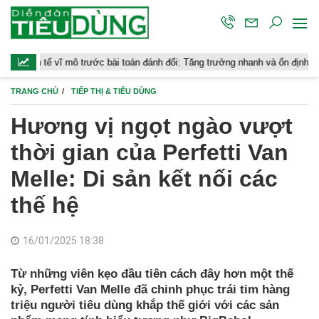
ước bài toán đánh đổi: Tăng trưởng nhanh và ổn định bền vững
Chứn
TRANG CHỦ
TIẾP THỊ & TIÊU DÙNG
Hương vị ngọt ngào vượt
thời gian của Perfetti Van
Melle: Di sản kết nối các
thế hệ
16/01/2025 18:38
Từ những viên kẹo đầu tiên cách đây hơn một thế
kỷ, Perfetti Van Melle đã chinh phục trái tim hàng
triệu người tiêu dùng khắp thế giới với các sản