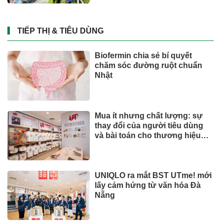
Đầu tư
Giá vàng bạc 3/8 tăng vọt: SJC,
Phú Quý, Bảo Tín Mạnh Hải thế
nào?
Chứng khoán
Mỹ đánh giá rau "tốt bậc nhất
thế giới", người Việt ăn thường
xuyên mà không hay
SỨC KHOẺ - ĐỜI SỐNG
Ông Đoàn Văn Hiểu Em đăng
ký mua thêm DMX ngay khi cổ
phiếu lên sàn
Chứng khoán