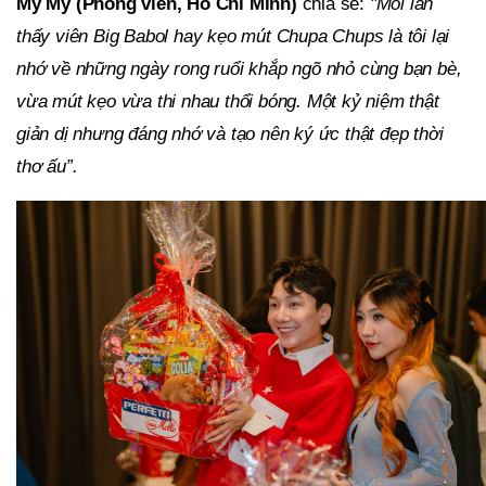
Mỹ Mỹ (Phóng viên, Hồ Chí Minh)
chia sẻ:
"Mỗi lần
thấy viên Big Babol hay kẹo mút Chupa Chups là tôi lại
nhớ về những ngày rong ruổi khắp ngõ nhỏ cùng bạn bè,
vừa mút kẹo vừa thi nhau thổi bóng. Một kỷ niệm thật
giản dị nhưng đáng nhớ và tạo nên ký ức thật đẹp thời
thơ ấu”.