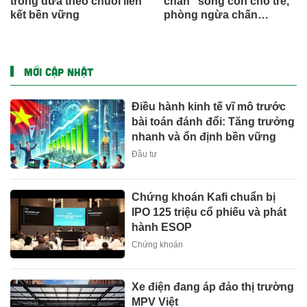
trồng dứa theo chuỗi liên
chắn” sống còn cho trẻ,
kết bền vững
phòng ngừa chấn
thương
MỚI CẬP NHẬT
Điều hành kinh tế vĩ mô trước
bài toán đánh đổi: Tăng trưởng
nhanh và ổn định bền vững
Đầu tư
Chứng khoán Kafi chuẩn bị
IPO 125 triệu cổ phiếu và phát
hành ESOP
Chứng khoán
Xe điện đang áp đảo thị trường
MPV Việt