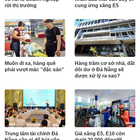
rời thị trường
cung ứng xăng E5
Muốn đi xa, hàng quê
Hàng trăm cơ sở nhà, đất
phải vượt mác “đặc sản”
dôi dư ở Đà Nẵng sẽ
được xử lý ra sao?
Trung tâm tài chính Đà
Giá xăng E5, E10 còn
Nẵng cần gì để hút vốn
dưới 20.000 đồng/lít