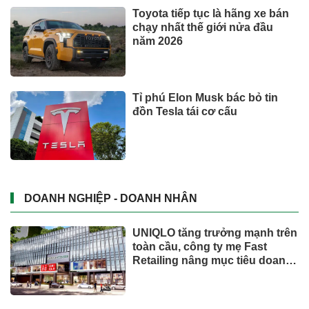
tại nhà, bảo hiểm y tế chi trả
Trăm năm chợ Tân Định
Phó Chủ tịch Đà Nẵng: Phải đi
nhanh hơn để sâm Ngọc Linh
cạnh tranh với thế giới
Dành tối thiểu 2% ngân sách
hằng năm cho bảo vệ môi
trường: 'Đòn bẩy' tài chính
công và bước ngoặt quản trị
hiện đại