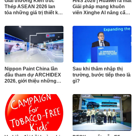
Giải thưởng Kiến trúc
HNS 2026 | Huawei ra mắt
Thép ASEAN 2026 lan
Giải pháp mạng khuôn
tỏa những giá trị thiết kế
viên Xinghe AI nâng cấp
xuất sắc qua hợp tác khu
cho khu vực Nam Phi
vực
Nippon Paint China lần
Sau khi thâm nhập thị
đầu tham dự ARCHIDEX
trường, bước tiếp theo là
2026, giới thiệu những
gì?
đổi mới cho các ngành
công nghiệp