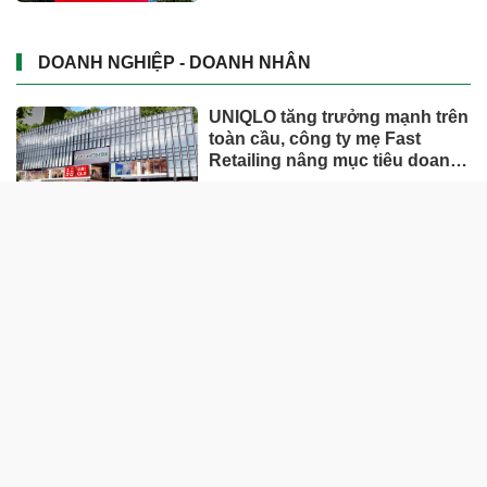
DOANH NGHIỆP - DOANH NHÂN
UNIQLO tăng trưởng mạnh trên
toàn cầu, công ty mẹ Fast
Retailing nâng mục tiêu doanh
thu và lợi nhuận năm 2026
Lộ diện khối tài sản trị giá gần
12.000 tỷ do con trai và con gái
ông Nguyễn Đức Thụy nắm
giữ tại một công ty sắp lên sàn
Một Gen Z giàu hơn cả ông
Trương Gia Bình, Bùi Thành
Nhơn trên sàn chứng khoán