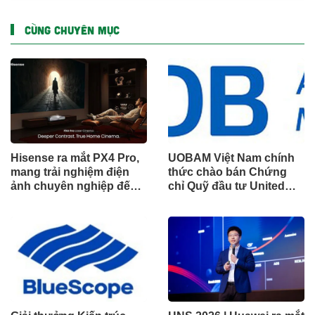
CÙNG CHUYÊN MỤC
Hisense ra mắt PX4 Pro,
UOBAM Việt Nam chính
mang trải nghiệm điện
thức chào bán Chứng
ảnh chuyên nghiệp đến
chỉ Quỹ đầu tư United
không gian gia đình
Dòng Tiền Linh Hoạt
(UMMF)