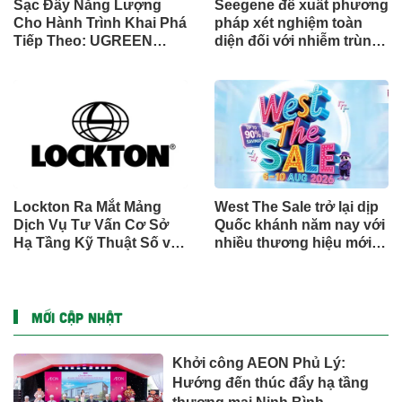
Sạc Đầy Năng Lượng
Seegene đề xuất phương
Cho Hành Trình Khai Phá
pháp xét nghiệm toàn
Tiếp Theo: UGREEN
diện đối với nhiễm trùng
Công Bố Bộ Sưu Tập
đường sinh sản thông
Honkai: Star Rail Chính
qua Nghiên cứu lâm
Thức Tại Đông Nam Á
sàng một triệu ca toàn
cầu (GMCS)
Lockton Ra Mắt Mảng
West The Sale trở lại dịp
Dịch Vụ Tư Vấn Cơ Sở
Quốc khánh năm nay với
Hạ Tầng Kỹ Thuật Số và
nhiều thương hiệu mới,
Trung Tâm Dữ Liệu Toàn
phần thưởng và ưu đãi
Cầu
mua sắm lên tới 90% tại
IMM và Westgate
MỚI CẬP NHẬT
Khởi công AEON Phủ Lý:
Hướng đến thúc đẩy hạ tầng