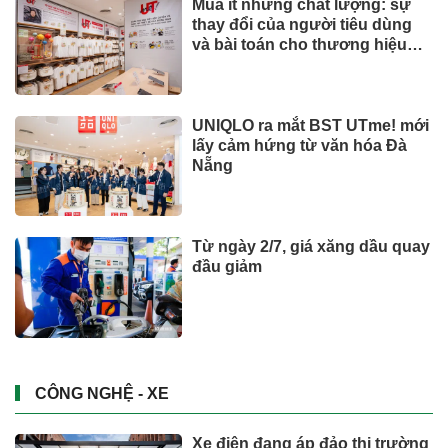
Mua ít nhưng chất lượng: sự
thay đổi của người tiêu dùng
và bài toán cho thương hiệu
quốc tế
UNIQLO ra mắt BST UTme! mới
lấy cảm hứng từ văn hóa Đà
Nẵng
Từ ngày 2/7, giá xăng dầu quay
đầu giảm
CÔNG NGHỆ - XE
Xe điện đang áp đảo thị trường