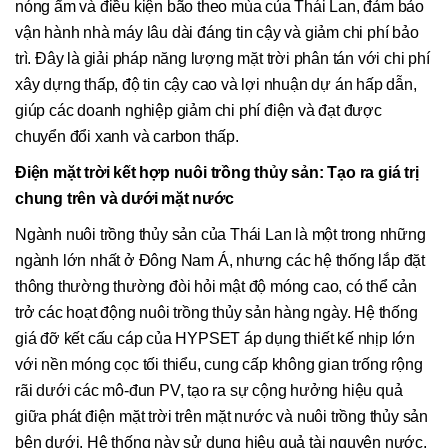
nóng ẩm và điều kiện bão theo mùa của Thái Lan, đảm bảo
vận hành nhà máy lâu dài đáng tin cậy và giảm chi phí bảo
trì. Đây là giải pháp năng lượng mặt trời phân tán với chi phí
xây dựng thấp, độ tin cậy cao và lợi nhuận dự án hấp dẫn,
giúp các doanh nghiệp giảm chi phí điện và đạt được
chuyển đổi xanh và carbon thấp.
Điện mặt trời kết hợp nuôi trồng thủy sản: Tạo ra giá trị
chung trên và dưới mặt nước
Ngành nuôi trồng thủy sản của Thái Lan là một trong những
ngành lớn nhất ở Đông Nam Á, nhưng các hệ thống lắp đặt
thông thường thường đòi hỏi mật độ móng cao, có thể cản
trở các hoạt động nuôi trồng thủy sản hàng ngày. Hệ thống
giá đỡ kết cấu cáp của HYPSET áp dụng thiết kế nhịp lớn
với nền móng cọc tối thiểu, cung cấp không gian trống rộng
rãi dưới các mô-đun PV, tạo ra sự cộng hưởng hiệu quả
giữa phát điện mặt trời trên mặt nước và nuôi trồng thủy sản
bên dưới. Hệ thống này sử dụng hiệu quả tài nguyên nước,