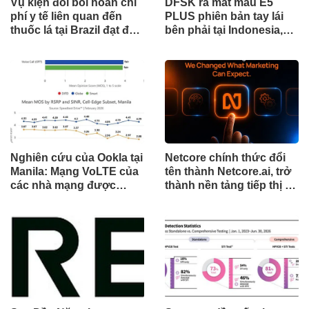
Vụ kiện đòi bồi hoàn chi
DFSK ra mắt mẫu E5
phí y tế liên quan đến
PLUS phiên bản tay lái
thuốc lá tại Brazil đạt đến
bên phải tại Indonesia,
cột mốc quan trọng khi
đánh dấu cột mốc mới
tòa án chuẩn bị ra phán
trong hành trình mở rộng
quyết.
toàn cầu
Nghiên cứu của Ookla tại
Netcore chính thức đổi
Manila: Mạng VoLTE của
tên thành Netcore.ai, trở
các nhà mạng được
thành nền tảng tiếp thị tự
chứng minh vượt trội
động bằng AI đầu tiên
hơn các ứng dụng OTT
chia sẻ trách nhiệm tăng
về chất lượng và độ tin
trưởng khách hàng
cậy của cuộc gọi thoại