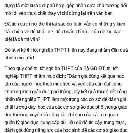
dụng là một bước đi phù hợp, góp phần đưa chủ trương đổi
mới đi vào thực chất thay vì chỉ dừng lại trên văn bản.
Đã tích cực như thế thì tại sao dư luận vẫn có những ý kiến
trái chiều về độ khó - dễ, độ chuẩn chỉnh... của đề thi, đặc
biệt là đề thi văn?
Đó là vì kỳ thi tốt nghiệp THPT hiện nay đang nhắm đến quá
nhiều mục đích.
Theo quy chế thi tốt nghiệp THPT của Bộ GD-ĐT, thi tốt
nghiệp THPT nhằm mục đích: "Đánh giá đúng kết quả học
tập của người học theo mục tiêu và yêu cầu cần đạt trong
chương trình giáo dục phổ thông; lấy kết quả thi để xét công
nhận tốt nghiệp THPT; làm một trong các cơ sở để đánh giá
chất lượng dạy, học của các cơ sở giáo dục phổ thông/ giáo
dục thường xuyên và công tác chỉ đạo của các cơ quan
quản lý giáo dục; cung cấp dữ liệu đủ độ tin cậy, trung thực,
đánh giá đúng năng lực của học sinh để các cơ sở giáo dục