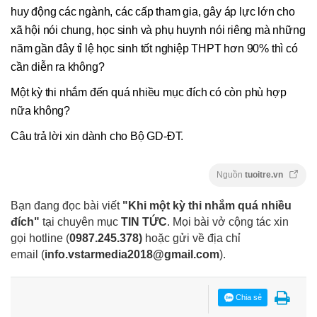
huy động các ngành, các cấp tham gia, gây áp lực lớn cho
xã hội nói chung, học sinh và phụ huynh nói riêng mà những
năm gần đây tỉ lệ học sinh tốt nghiệp THPT hơn 90% thì có
cần diễn ra không?
Một kỳ thi nhắm đến quá nhiều mục đích có còn phù hợp
nữa không?
Câu trả lời xin dành cho Bộ GD-ĐT.
Nguồn
tuoitre.vn
Bạn đang đọc bài viết
"Khi một kỳ thi nhắm quá nhiều
đích"
tại chuyên mục
TIN TỨC
. Mọi bài vở cộng tác xin
gọi hotline (
0987.245.378
)
hoặc gửi về địa chỉ
email
(
info.vstarmedia2018@gmail.com
).
Chia sẻ