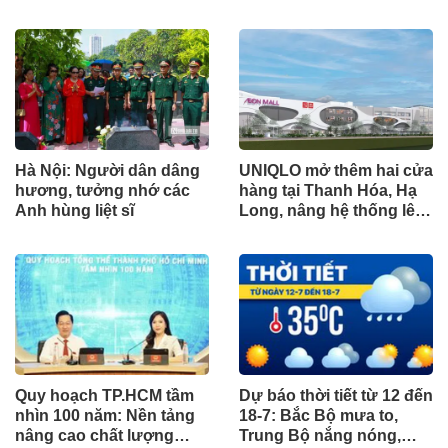
Nam
sĩ
Hà Nội: Người dân dâng
UNIQLO mở thêm hai cửa
hương, tưởng nhớ các
hàng tại Thanh Hóa, Hạ
Anh hùng liệt sĩ
Long, nâng hệ thống lên
34 điểm bán trên toàn
quốc
Quy hoạch TP.HCM tầm
Dự báo thời tiết từ 12 đến
nhìn 100 năm: Nền tảng
18-7: Bắc Bộ mưa to,
nâng cao chất lượng
Trung Bộ nắng nóng,