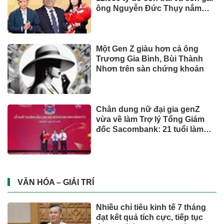
Biofermin chia sẻ bí quyết
chăm sóc đường ruột chuẩn
Nhật
Mua ít nhưng chất lượng: sự
thay đổi của người tiêu dùng
và bài toán cho thương hiệu
quốc tế
UNIQLO ra mắt BST UTme! mới
lấy cảm hứng từ văn hóa Đà
Nẵng
Từ ngày 2/7, giá xăng dầu quay
đầu giảm