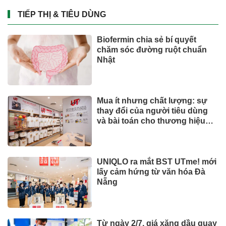
Giá vàng bạc 3/8 tăng vọt: SJC,
Phú Quý, Bảo Tín Mạnh Hải thế
nào?
Chứng khoán
Mỹ đánh giá rau "tốt bậc nhất
thế giới", người Việt ăn thường
xuyên mà không hay
SỨC KHOẺ - ĐỜI SỐNG
Ông Đoàn Văn Hiểu Em đăng
ký mua thêm DMX ngay khi cổ
phiếu lên sàn
Chứng khoán