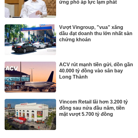
CÔNG NGHỆ - XE
Xe điện đang áp đảo thị trường
MPV Việt
Suzuki XL7 có bản nâng cấp
Toyota tiếp tục là hãng xe bán
chạy nhất thế giới nửa đầu
năm 2026