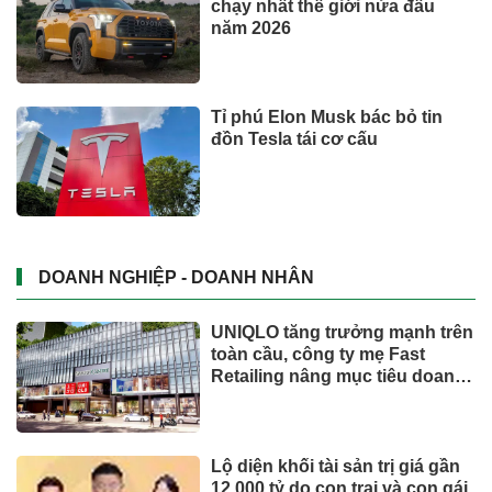
Trăm năm chợ Tân Định
Phó Chủ tịch Đà Nẵng: Phải đi
nhanh hơn để sâm Ngọc Linh
cạnh tranh với thế giới
Dành tối thiểu 2% ngân sách
hằng năm cho bảo vệ môi
trường: 'Đòn bẩy' tài chính
công và bước ngoặt quản trị
hiện đại
TIẾP THỊ & TIÊU DÙNG