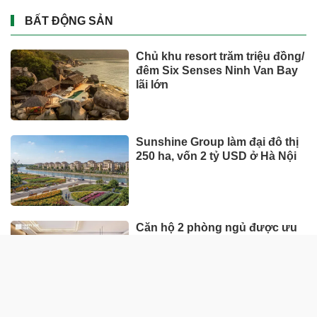
Tỉ phú Elon Musk bác bỏ tin
đồn Tesla tái cơ cấu
DOANH NGHIỆP - DOANH NHÂN
UNIQLO tăng trưởng mạnh trên
toàn cầu, công ty mẹ Fast
Retailing nâng mục tiêu doanh
thu và lợi nhuận năm 2026
Lộ diện khối tài sản trị giá gần
12.000 tỷ do con trai và con gái
ông Nguyễn Đức Thụy nắm