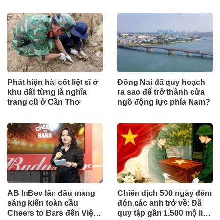
từ lực lượng Houthi
Phát hiện hài cốt liệt sĩ ở
Đồng Nai đã quy hoạch
khu đất từng là nghĩa
ra sao để trở thành cửa
trang cũ ở Cần Thơ
ngõ động lực phía Nam?
AB InBev lần đầu mang
Chiến dịch 500 ngày đêm
sáng kiến toàn cầu
đón các anh trở về: Đã
Cheers to Bars đến Việt
quy tập gần 1.500 mộ liệt