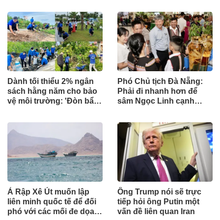
hiểm y tế chi trả
Dành tối thiểu 2% ngân
Phó Chủ tịch Đà Nẵng:
sách hằng năm cho bảo
Phải đi nhanh hơn để
vệ môi trường: 'Đòn bẩy'
sâm Ngọc Linh cạnh
tài chính công và bước
tranh với thế giới
ngoặt quản trị hiện đại
Ả Rập Xê Út muốn lập
Ông Trump nói sẽ trực
liên minh quốc tế để đối
tiếp hỏi ông Putin một
phó với các mối đe dọa
vấn đề liên quan Iran