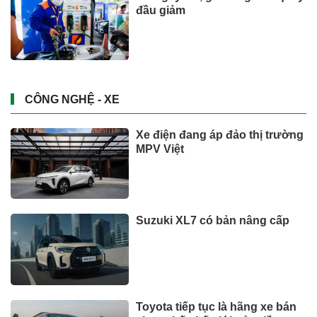
Người lao động hưởng trợ cấp
thai sản mấy tháng khi sinh
con thứ 2?
Đầu tư
Suzuki XL7 có bản nâng cấp
CÔNG NGHỆ - XE
Xem thêm
TIN TỨC
Bộ y tế đề xuất cho nhiều đối
tượng được khám, chữa bệnh
tại nhà, bảo hiểm y tế chi trả