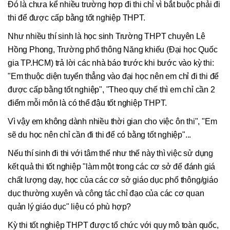
Đó là chưa kể nhiều trường hợp đi thi chỉ vì bắt buộc phải đi
thi để được cấp bằng tốt nghiệp THPT.
Như nhiều thí sinh là học sinh Trường THPT chuyên Lê
Hồng Phong, Trường phổ thông Năng khiếu (Đại học Quốc
gia TP.HCM) trả lời các nhà báo trước khi bước vào kỳ thi:
"Em thuộc diện tuyển thẳng vào đại học nên em chỉ đi thi để
được cấp bằng tốt nghiệp", "Theo quy chế thì em chỉ cần 2
điểm mỗi môn là có thể đậu tốt nghiệp THPT.
Vì vậy em không dành nhiều thời gian cho việc ôn thi", "Em
sẽ du học nên chỉ cần đi thi để có bằng tốt nghiệp"...
Nếu thí sinh đi thi với tâm thế như thế này thì việc sử dụng
kết quả thi tốt nghiệp "làm một trong các cơ sở để đánh giá
chất lượng dạy, học của các cơ sở giáo dục phổ thông/giáo
dục thường xuyên và công tác chỉ đạo của các cơ quan
quản lý giáo dục" liệu có phù hợp?
Kỳ thi tốt nghiệp THPT được tổ chức với quy mô toàn quốc,