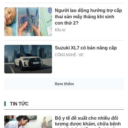
Người lao động hưởng trợ cấp
thai sản mấy tháng khi sinh
con thứ 2?
Đầu tư
Suzuki XL7 có bản nâng cấp
CÔNG NGHỆ - XE
TS Võ Trí Thành: Sẽ rất đáng
tiếc nếu Phú Quốc chỉ là một
hòn đảo du lịch
Đầu tư
Bộ y tế đề xuất cho nhiều đối