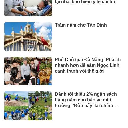
tượng được khám, chữa bệnh
tại nhà, bảo hiểm y tế chi trả
TIN TỨC
Hoàn cảnh trái ngược của 2
chuỗi nhà sách lớn nhất Việt
Nam
Tài chính - Ngân hàng
Trăm năm chợ Tân Định
TIN TỨC
AI và dữ liệu định hình tương
lai ngành bảo hiểm
Đầu tư