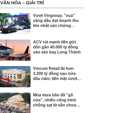
trụ, nắm giữ khối tài sản
VĂN HÓA – GIẢI TRÍ
hàng nghìn tỷ
Vượt Vingroup, "vua"
xăng dầu đạt doanh thu
lớn nhất sàn chứng
khoán
ACV rút mạnh tiền gửi,
dồn gần 40.000 tỷ đồng
vào sân bay Long Thành
Vincom Retail lãi hơn
3.200 tỷ đồng sau nửa
đầu năm, tiền mặt vượt
5.700 tỷ đồng
Mùa mưa bão đã "gõ
cửa", nhiều công trình
chống sạt lở vẫn chưa
hoàn thành