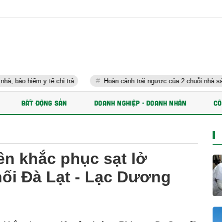
tế chi trả
Hoàn cảnh trái ngược của 2 chuỗi nhà sách lớn nhất Vi
BẤT ĐỘNG SẢN
DOANH NGHIỆP - DOANH NHÂN
CÔ
ền khắc phục sạt lở
ối Đà Lạt - Lạc Dương