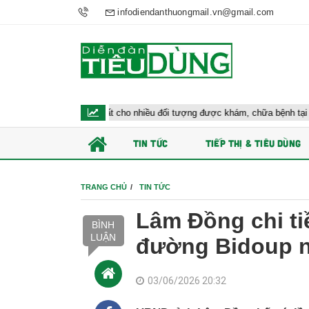
infodiendanthuongmail.vn@gmail.com
 y tế đề xuất cho nhiều đối tượng được khám, chữa bệnh tại nhà, bảo hiểm y 
TIN TỨC
TIẾP THỊ & TIÊU DÙNG
TRANG CHỦ
TIN TỨC
Lâm Đồng chi ti
BÌNH
LUẬN
đường Bidoup n
03/06/2026 20:32