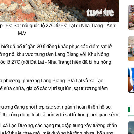
 - Đạ Sar nối quốc lộ 27C từ Đà Lạt đi Nha Trang - Ảnh:
M.V
ết đã bố trí gần 20 tỉ đồng khắc phục các điểm sạt lở
ường nối khu vực trung tâm Lang Biang với Khu Nông
c lộ 27C (nối Đà Lạt - Nha Trang) hiện đã bị hư hỏng
địa phương: phường Lang Biang - Đà Lạt và xã Lạc
sửa chữa, gia cố các vị trí sụt lún, sạt trượt nghiêm
ương đang phối hợp các sở, ngành hoàn thiện hồ sơ,
hi công đồng loạt cả bốn vị trí sạt lở trong thời gian sớm.
i xã Lạc Dương, các hạng mục tập trung xây tường chắn
địa kỹ thuật, thay mới mặt đường bê tông nhựa, bổ sung