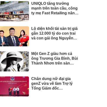
UNIQLO tăng trưởng
mạnh trên toàn cầu, công
ty mẹ Fast Retailing nâng
mục tiêu doanh thu và lợi
nhuận năm 2026
Lộ diện khối tài sản trị giá
gần 12.000 tỷ do con trai
và con gái ông Nguyễn
Đức Thụy nắm giữ tại một
công ty sắp lên sàn
Một Gen Z giàu hơn cả
ông Trương Gia Bình, Bùi
Thành Nhơn trên sàn
chứng khoán
Chân dung nữ đại gia
genZ vừa về làm Trợ lý
Tổng Giám đốc
Sacombank: 21 tuổi làm
Tổng Giám đốc doanh
nghiệp hàng không vũ