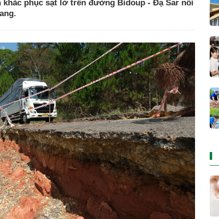
 khắc phục sạt lở trên đường Bidoup - Đạ Sar nối
rang.