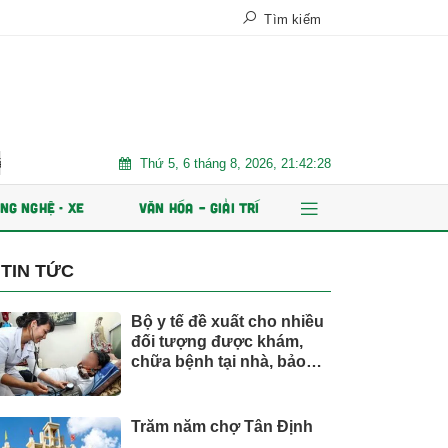
Tìm kiếm
Thứ 5, 6 tháng 8, 2026, 21:42:29
ệt Nam
Trăm năm chợ Tân Định
AI và dữ liệu định hình t
NG NGHỆ - XE
VĂN HÓA – GIẢI TRÍ
TIN TỨC
Bộ y tế đề xuất cho nhiều
đối tượng được khám,
chữa bệnh tại nhà, bảo
hiểm y tế chi trả
Trăm năm chợ Tân Định