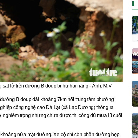
 sạt lở trên đường Bidoup bị hư hại nặng - Ảnh: M.V
h đường Bidoup dài khoảng 7km nối trung tâm phường
nghiệp công nghệ cao Đà Lạt (xã Lạc Dương) thông ra
ở nghiêm trọng nhưng chưa được thi công dù mưa lũ cuối
ếm khoảng nửa mặt đường. Xe cộ chỉ còn phần đường hẹp