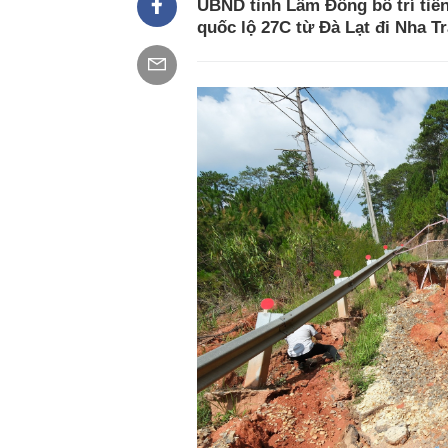
UBND tỉnh Lâm Đồng bố trí tiền
quốc lộ 27C từ Đà Lạt đi Nha T