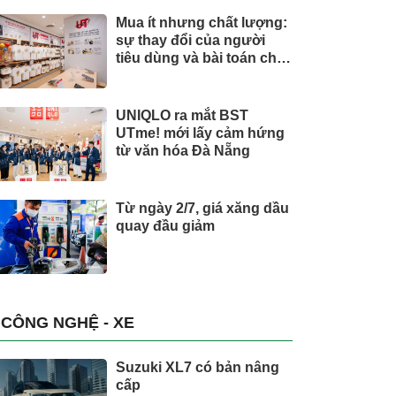
Mua ít nhưng chất lượng:
sự thay đổi của người
tiêu dùng và bài toán cho
thương hiệu quốc tế
UNIQLO ra mắt BST
UTme! mới lấy cảm hứng
từ văn hóa Đà Nẵng
Từ ngày 2/7, giá xăng dầu
quay đầu giảm
CÔNG NGHỆ - XE
Suzuki XL7 có bản nâng
cấp