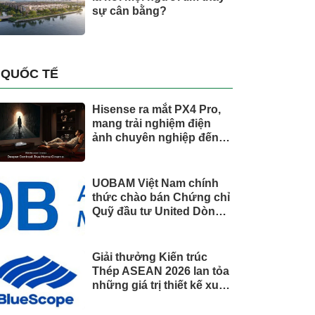
sự cân bằng?
QUỐC TẾ
Hisense ra mắt PX4 Pro,
mang trải nghiệm điện
ảnh chuyên nghiệp đến
không gian gia đình
UOBAM Việt Nam chính
thức chào bán Chứng chỉ
Quỹ đầu tư United Dòng
Tiền Linh Hoạt (UMMF)
Giải thưởng Kiến trúc
Thép ASEAN 2026 lan tỏa
những giá trị thiết kế xuất
sắc qua hợp tác khu vực