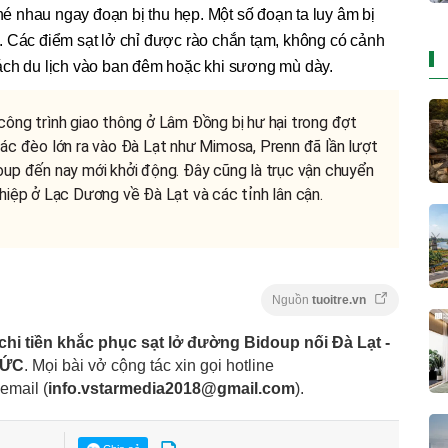
 né nhau ngay đoạn bị thu hẹp. Một số đoạn ta luy âm bị
. Các điểm sạt lở chỉ được rào chắn tạm, không có cảnh
ách du lịch vào ban đêm hoặc khi sương mù dày.
công trình giao thông ở Lâm Đồng bị hư hại trong đợt
các đèo lớn ra vào Đà Lạt như Mimosa, Prenn đã lần lượt
oup đến nay mới khởi động. Đây cũng là trục vận chuyển
hiệp ở Lạc Dương về Đà Lạt và các tỉnh lân cận.
Nguồn
tuoitre.vn
hi tiền khắc phục sạt lở đường Bidoup nối Đà Lạt -
TỨC
. Mọi bài vở cộng tác xin gọi hotline
 email
(
info.vstarmedia2018@gmail.com
).