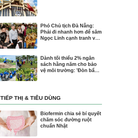
Phó Chủ tịch Đà Nẵng:
Phải đi nhanh hơn để sâm
Ngọc Linh cạnh tranh với
thế giới
Dành tối thiểu 2% ngân
sách hằng năm cho bảo
vệ môi trường: 'Đòn bẩy'
tài chính công và bước
ngoặt quản trị hiện đại
TIẾP THỊ & TIÊU DÙNG
Biofermin chia sẻ bí quyết
chăm sóc đường ruột
chuẩn Nhật