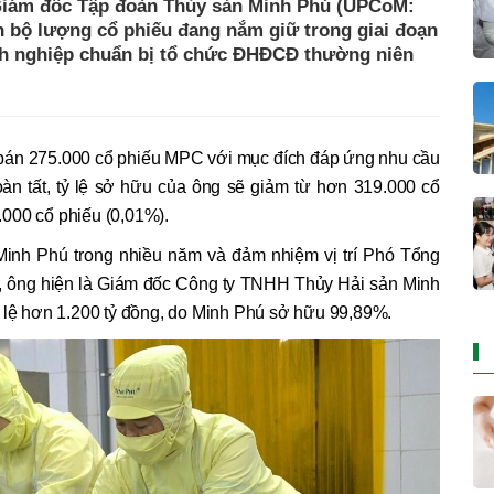
iám đốc Tập đoàn Thủy sản Minh Phú (UPCoM:
 bộ lượng cổ phiếu đang nắm giữ trong giai đoạn
anh nghiệp chuẩn bị tổ chức ĐHĐCĐ thường niên
 bán 275.000 cổ phiếu MPC với mục đích đáp ứng nhu cầu
oàn tất, tỷ lệ sở hữu của ông sẽ giảm từ hơn 319.000 cổ
000 cổ phiếu (0,01%).
nh Phú trong nhiều năm và đảm nhiệm vị trí Phó Tổng
a, ông hiện là Giám đốc Công ty TNHH Thủy Hải sản Minh
u lệ hơn 1.200 tỷ đồng, do Minh Phú sở hữu 99,89%.