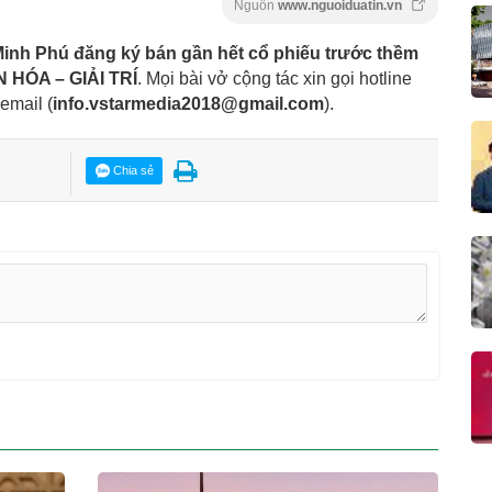
Nguồn
www.nguoiduatin.vn
inh Phú đăng ký bán gần hết cổ phiếu trước thềm
 HÓA – GIẢI TRÍ
. Mọi bài vở cộng tác xin gọi hotline
 email
(
info.vstarmedia2018@gmail.com
).
Chia sẻ