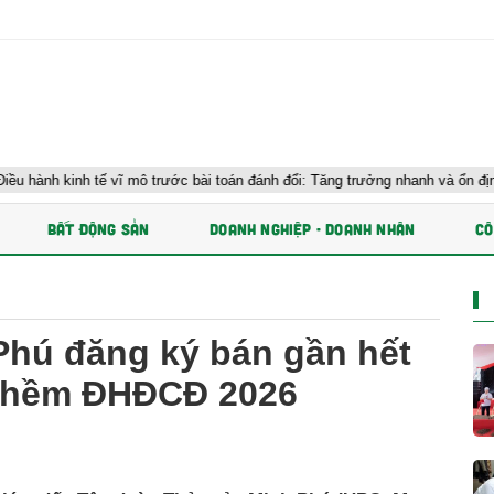
 vĩ mô trước bài toán đánh đổi: Tăng trưởng nhanh và ổn định bền vững
BẤT ĐỘNG SẢN
DOANH NGHIỆP - DOANH NHÂN
CÔ
Phú đăng ký bán gần hết
 thềm ĐHĐCĐ 2026