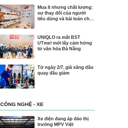
Mua ít nhưng chất lượng:
sự thay đổi của người
tiêu dùng và bài toán cho
thương hiệu quốc tế
UNIQLO ra mắt BST
UTme! mới lấy cảm hứng
từ văn hóa Đà Nẵng
Từ ngày 2/7, giá xăng dầu
quay đầu giảm
CÔNG NGHỆ - XE
Xe điện đang áp đảo thị
trường MPV Việt