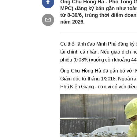
Ông Chu Hồng Hà - Phó Tổng G
MPC) đăng ký bán gần như toàn
từ 8-30/6, trùng thời điểm do
năm 2026.
Cụ thể, lãnh đạo Minh Phú đăng ký
tài chính cá nhân. Nếu giao dịch h
phiếu (0,08%) xuống còn khoảng 44.
Ông Chu Hồng Hà đã gắn bó với Mi
Giám đốc từ tháng 1/2018. Ngoài r
Phú Kiên Giang - đơn vị có vốn điề