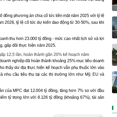
cổ đông phương án chia cổ tức tiền mặt năm 2025 với tỷ lệ
ăm 2026, tỷ lệ cổ tức dự kiến dao động từ 30-50%, sau khi
anh thu hơn 23.000 tỷ đồng - mức cao nhất lịch sử và lợi
g, gấp đôi thực hiện năm 2025.
 gấp 12,5 lần, hoàn thành gần 20% kế hoạch năm
I, doanh nghiệp đã hoàn thành khoảng 25% mục tiêu doanh
cho thấy dư địa thực hiện kế hoạch vẫn phụ thuộc lớn vào
 là nhu cầu tiêu thụ tại các thị trường lớn như Mỹ, EU và
 sản của MPC đạt 12.004 tỷ đồng, tăng hơn 7% so với đầu
iếm tỷ trọng lớn với 8.126 tỷ đồng (khoảng 67%), tài sản