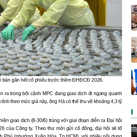
ý bán gần hết cổ phiếu trước thềm ĐHĐCĐ 2026.
ễn ra trong bối cảnh MPC đang giao dịch đi ngang quanh
tính theo mức giá này, ông Hà có thể thu về khoảng 4,3 tỷ
iện giao dịch (8-30/6) trùng với giai đoạn diễn ra Đại hội
 của Công ty. Theo thư mời gửi cổ đông, đại hội sẽ tổ
inh Phú (phường Xuân Hòa, Tp.HCM), với nhiều nội dung