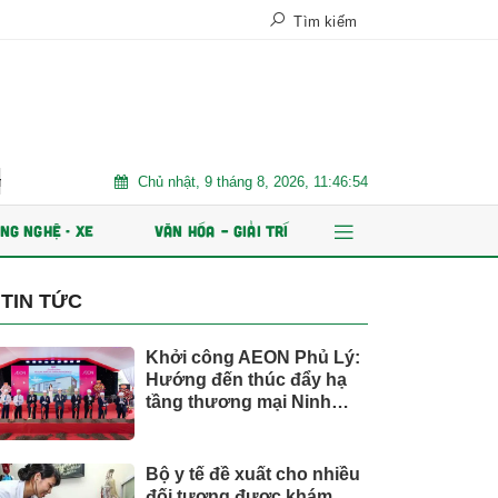
Tìm kiếm
Chủ nhật, 9 tháng 8, 2026, 11:46:56
Chứng khoán Kafi chuẩn bị IPO 125 triệu cổ phiếu và phát hành ESOP
NG NGHỆ - XE
VĂN HÓA – GIẢI TRÍ
TIN TỨC
Khởi công AEON Phủ Lý:
Hướng đến thúc đẩy hạ
tầng thương mại Ninh
Bình
Bộ y tế đề xuất cho nhiều
đối tượng được khám,