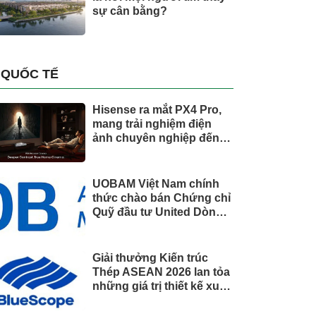
sự cân bằng?
QUỐC TẾ
Hisense ra mắt PX4 Pro,
mang trải nghiệm điện
ảnh chuyên nghiệp đến
không gian gia đình
UOBAM Việt Nam chính
thức chào bán Chứng chỉ
Quỹ đầu tư United Dòng
Tiền Linh Hoạt (UMMF)
Giải thưởng Kiến trúc
Thép ASEAN 2026 lan tỏa
những giá trị thiết kế xuất
sắc qua hợp tác khu vực