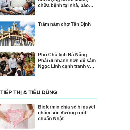
chữa bệnh tại nhà, bảo
hiểm y tế chi trả
Trăm năm chợ Tân Định
Phó Chủ tịch Đà Nẵng:
Phải đi nhanh hơn để sâm
Ngọc Linh cạnh tranh với
thế giới
TIẾP THỊ & TIÊU DÙNG
Biofermin chia sẻ bí quyết
chăm sóc đường ruột
chuẩn Nhật