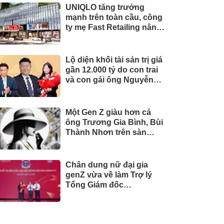
UNIQLO tăng trưởng
mạnh trên toàn cầu, công
ty mẹ Fast Retailing nâng
mục tiêu doanh thu và lợi
nhuận năm 2026
Lộ diện khối tài sản trị giá
gần 12.000 tỷ do con trai
và con gái ông Nguyễn
Đức Thụy nắm giữ tại một
công ty sắp lên sàn
Một Gen Z giàu hơn cả
ông Trương Gia Bình, Bùi
Thành Nhơn trên sàn
chứng khoán
Chân dung nữ đại gia
genZ vừa về làm Trợ lý
Tổng Giám đốc
Sacombank: 21 tuổi làm
Tổng Giám đốc doanh
nghiệp hàng không vũ