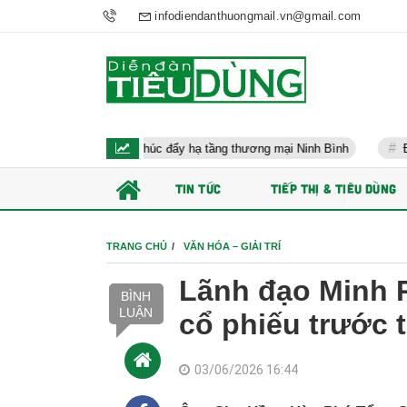
infodiendanthuongmail.vn@gmail.com
ng đến thúc đẩy hạ tầng thương mại Ninh Bình
Điều hành kinh tế
TIN TỨC
TIẾP THỊ & TIÊU DÙNG
TRANG CHỦ
VĂN HÓA – GIẢI TRÍ
Lãnh đạo Minh 
BÌNH
LUẬN
cổ phiếu trước
03/06/2026 16:44