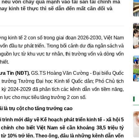
ếu vốn chảy quá mạnh vào tài sản tài chính mà
ay kinh tế thực thì sẽ dẫn đến mất cân đối và
ởng kinh tế 2 con số trong giai đoạn 2026-2030, Việt Nam
 vốn đầu tư phát triển. Trong bối cảnh dư địa ngân sách và
nguồn lực từ khu vực tư nhân, thị trường vốn và dòng vốn
hiết.
a Tin (NĐT),
GS.TS Hoàng Văn Cường - Đại biểu Quốc
 trưởng Trường Đại học Kinh tế Quốc dân; Phó Chủ tịch
kỳ 2024-2029 đã phân tích các kênh dẫn vốn tiềm năng,
 lực cho mục tiêu tăng trưởng 2 con số.
 là trụ cột cho tăng trưởng cao
trình mới đây về Kế hoạch phát triển kinh tế - xã hội 5
chính cho biết Việt Nam sẽ cần khoảng 38,5 triệu tỷ
 từ 10% trở lên. Theo ông, đâu là những kênh dẫn vốn