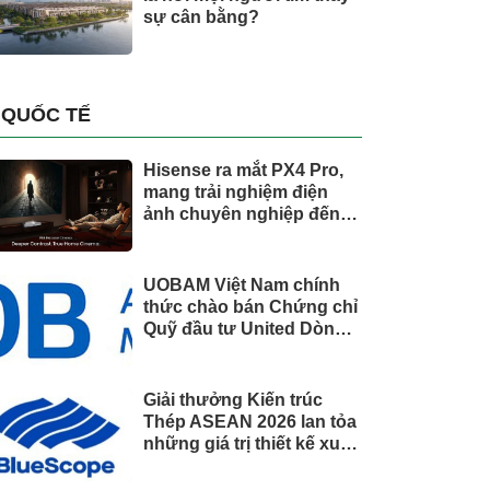
sự cân bằng?
QUỐC TẾ
Hisense ra mắt PX4 Pro,
mang trải nghiệm điện
ảnh chuyên nghiệp đến
không gian gia đình
UOBAM Việt Nam chính
thức chào bán Chứng chỉ
Quỹ đầu tư United Dòng
Tiền Linh Hoạt (UMMF)
Giải thưởng Kiến trúc
Thép ASEAN 2026 lan tỏa
những giá trị thiết kế xuất
sắc qua hợp tác khu vực