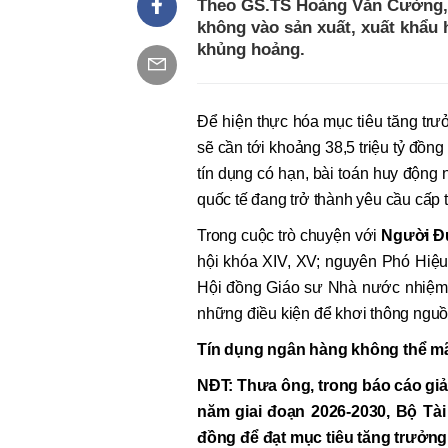
Theo GS.TS Hoàng Văn Cường, n
không vào sản xuất, xuất khẩu h
khủng hoảng.
Để hiện thực hóa mục tiêu tăng trư
sẽ cần tới khoảng 38,5 triệu tỷ đồng
tín dụng có hạn, bài toán huy động 
quốc tế đang trở thành yêu cầu cấp t
Trong cuộc trò chuyện với
Người Đư
hội khóa XIV, XV; nguyên Phó Hiệu
Hội đồng Giáo sư Nhà nước nhiệm 
những điều kiện để khơi thông nguồn
Tín dụng ngân hàng không thể mãi
NĐT
:
Thưa ông, trong báo cáo giải 
năm giai đoạn 2026-2030, Bộ Tài 
đồng để đạt mục tiêu tăng trưởng