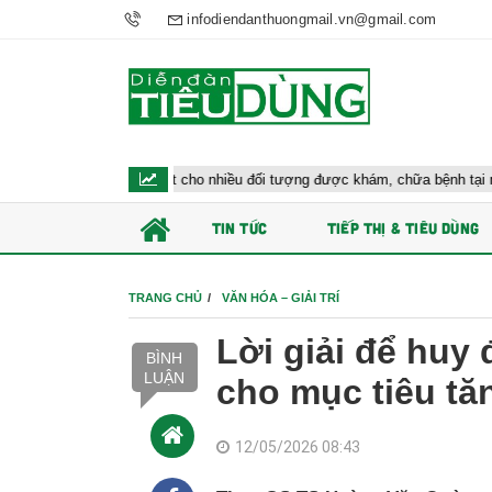
infodiendanthuongmail.vn@gmail.com
Bộ y tế đề xuất cho nhiều đối tượng được khám, chữa bệnh tại nhà, bảo hiể
TIN TỨC
TIẾP THỊ & TIÊU DÙNG
TRANG CHỦ
VĂN HÓA – GIẢI TRÍ
Lời giải để huy 
BÌNH
LUẬN
cho mục tiêu tă
12/05/2026 08:43