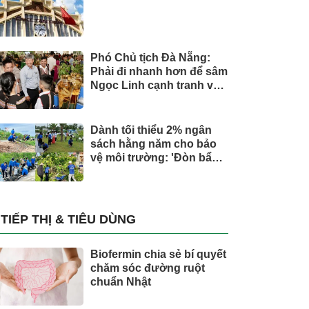
Phó Chủ tịch Đà Nẵng:
Phải đi nhanh hơn để sâm
Ngọc Linh cạnh tranh với
thế giới
Dành tối thiểu 2% ngân
sách hằng năm cho bảo
vệ môi trường: 'Đòn bẩy'
tài chính công và bước
ngoặt quản trị hiện đại
TIẾP THỊ & TIÊU DÙNG
Biofermin chia sẻ bí quyết
chăm sóc đường ruột
chuẩn Nhật