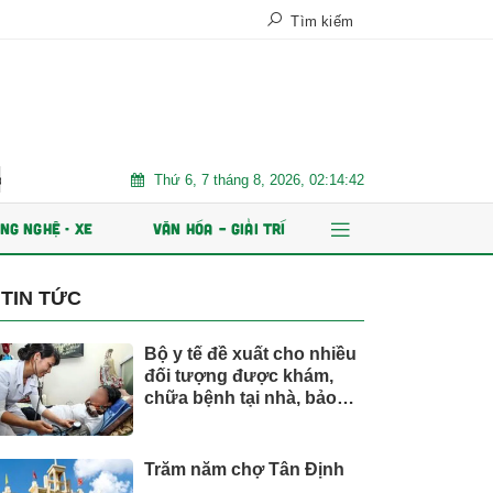
Tìm kiếm
Thứ 6, 7 tháng 8, 2026, 02:14:44
 Việt Nam
Trăm năm chợ Tân Định
AI và dữ liệu định hìn
NG NGHỆ - XE
VĂN HÓA – GIẢI TRÍ
TIN TỨC
Bộ y tế đề xuất cho nhiều
đối tượng được khám,
chữa bệnh tại nhà, bảo
hiểm y tế chi trả
Trăm năm chợ Tân Định