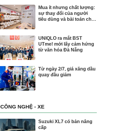
Mua ít nhưng chất lượng:
sự thay đổi của người
tiêu dùng và bài toán cho
thương hiệu quốc tế
UNIQLO ra mắt BST
UTme! mới lấy cảm hứng
từ văn hóa Đà Nẵng
Từ ngày 2/7, giá xăng dầu
quay đầu giảm
CÔNG NGHỆ - XE
Suzuki XL7 có bản nâng
cấp