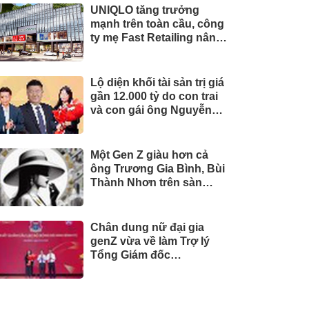
UNIQLO tăng trưởng
mạnh trên toàn cầu, công
ty mẹ Fast Retailing nâng
mục tiêu doanh thu và lợi
nhuận năm 2026
Lộ diện khối tài sản trị giá
gần 12.000 tỷ do con trai
và con gái ông Nguyễn
Đức Thụy nắm giữ tại một
công ty sắp lên sàn
Một Gen Z giàu hơn cả
ông Trương Gia Bình, Bùi
Thành Nhơn trên sàn
chứng khoán
Chân dung nữ đại gia
genZ vừa về làm Trợ lý
Tổng Giám đốc
Sacombank: 21 tuổi làm
Tổng Giám đốc doanh
nghiệp hàng không vũ