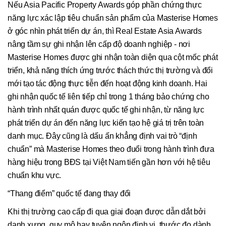
Nếu Asia Pacific Property Awards góp phần chứng thực
năng lực xác lập tiêu chuẩn sản phẩm của Masterise Homes
ở góc nhìn phát triển dự án, thì Real Estate Asia Awards
nâng tầm sự ghi nhận lên cấp độ doanh nghiệp - nơi
Masterise Homes được ghi nhận toàn diện qua cột mốc phát
triển, khả năng thích ứng trước thách thức thị trường và đổi
mới tạo tác động thực tiễn đến hoạt động kinh doanh. Hai
ghi nhận quốc tế liên tiếp chỉ trong 1 tháng bảo chứng cho
hành trình nhất quán được quốc tế ghi nhận, từ năng lực
phát triển dự án đến năng lực kiến tạo hệ giá trị trên toàn
danh mục. Đây cũng là dấu ấn khẳng định vai trò “định
chuẩn” mà Masterise Homes theo đuổi trong hành trình đưa
hàng hiệu trong BĐS tại Việt Nam tiến gần hơn với hệ tiêu
chuẩn khu vực.
“Thang điểm” quốc tế đang thay đổi
Khi thị trường cao cấp đi qua giai đoạn được dẫn dắt bởi
danh xưng, quy mô hay tuyên ngôn định vị, thước đo dành