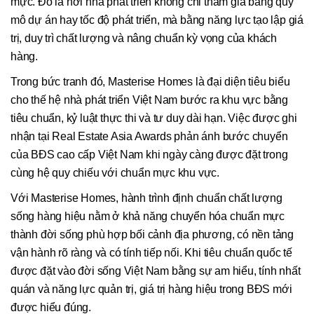
mực. Đó là nơi nhà phát triển không chỉ tham gia bằng quy
mô dự án hay tốc độ phát triển, mà bằng năng lực tạo lập giá
trị, duy trì chất lượng và nâng chuẩn kỳ vọng của khách
hàng.
Trong bức tranh đó, Masterise Homes là đại diện tiêu biểu
cho thế hệ nhà phát triển Việt Nam bước ra khu vực bằng
tiêu chuẩn, kỷ luật thực thi và tư duy dài hạn. Việc được ghi
nhận tại Real Estate Asia Awards phản ánh bước chuyển
của BĐS cao cấp Việt Nam khi ngày càng được đặt trong
cùng hệ quy chiếu với chuẩn mực khu vực.
Với Masterise Homes, hành trình định chuẩn chất lượng
sống hàng hiệu nằm ở khả năng chuyển hóa chuẩn mực
thành đời sống phù hợp bối cảnh địa phương, có nền tảng
vận hành rõ ràng và có tính tiếp nối. Khi tiêu chuẩn quốc tế
được đặt vào đời sống Việt Nam bằng sự am hiểu, tính nhất
quán và năng lực quản trị, giá trị hàng hiệu trong BĐS mới
được hiểu đúng.