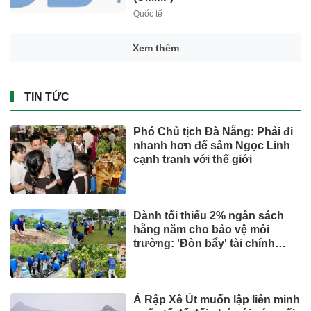
Quốc tế
Xem thêm
TIN TỨC
Phó Chủ tịch Đà Nẵng: Phải đi
nhanh hơn để sâm Ngọc Linh
cạnh tranh với thế giới
Dành tối thiểu 2% ngân sách
hằng năm cho bảo vệ môi
trường: 'Đòn bẩy' tài chính
công và bước ngoặt quản trị
hiện đại
Ả Rập Xê Út muốn lập liên minh