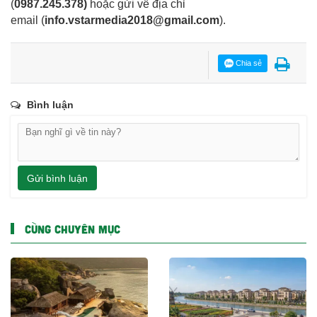
(
0987.245.378
)
hoặc gửi về địa chỉ
email
(
info.vstarmedia2018@gmail.com
).
Chia sẻ
Bình luận
Gửi bình luận
CÙNG CHUYÊN MỤC