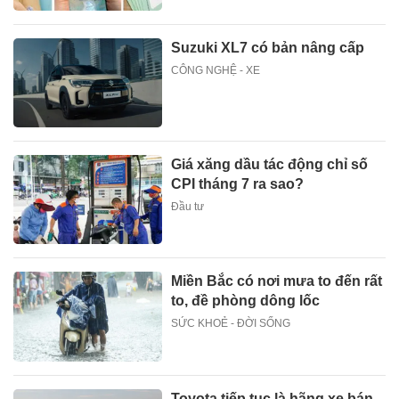
Suzuki XL7 có bản nâng cấp
CÔNG NGHỆ - XE
Giá xăng dầu tác động chỉ số
CPI tháng 7 ra sao?
Đầu tư
Miền Bắc có nơi mưa to đến rất
to, đề phòng dông lốc
SỨC KHOẺ - ĐỜI SỐNG
Toyota tiếp tục là hãng xe bán