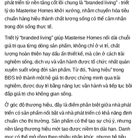
phát triển từ nền tảng cốt lõi chung là “branded living” - triết
lý do Masterise Homes khởi xướng, nhằm chuyển hóa tiêu
chuẩn hàng hiệu thành chất lượng sống có thể cảm nhận
trong đời sống thực tế.
Triết lý “branded living” giúp Masterise Homes nối dài chuỗi
giá trị qua từng dòng sản phẩm, không chỉ ở vị trí, chất
lượng hoàn thiện hay dấu ấn thiết kế, mà còn ở cách trải
nghiệm sống, dịch vụ và vận hành được tổ chức nhất quán
xuyên suốt vòng đời sản phẩm. Từ đó, “hàng hiệu” trong
BĐS trở thành một hệ giá trị được chứng minh qua trải
nghiệm, được duy trì bằng năng lực vận hành và tiếp tục bồi
đắp giá trị cho không gian sống.
Ở góc độ thương hiệu, đây là điểm phân biệt giữa nhà phát
triển có sản phẩm nổi bật và nhà phát triển có khả năng định
chuẩn cho thị trường. Sản phẩm có thể tạo sự chú ý, nhưng
nền tảng thương hiệu mới tạo được niềm tin dài hạn. Danh
mục có thể mở rộng theo nhiều phân khúc, nhưng hệ tiêu