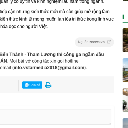
quản lý có uy tín và kinh nghiệm lâu năm trong ngành.
tiếp cận những kiến thức mới mà còn giúp mở rộng tầm
kiến thức kinh tế mong muốn lan tỏa tri thức trong lĩnh vực
 hóa đọc cho người Việt.
Nguồn
znews.vn
 Bến Thành - Tham Lương thi công ga ngầm đầu
SẢN
. Mọi bài vở cộng tác xin gọi hotline
 email
(
info.vstarmedia2018@gmail.com
).
Chia sẻ