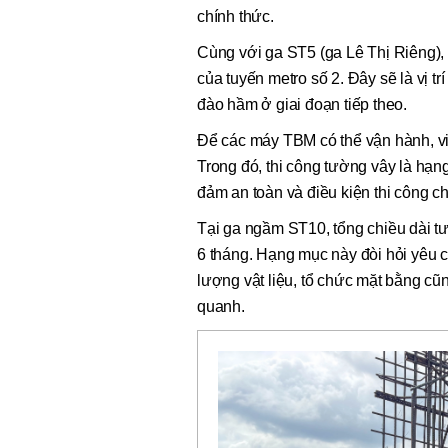
chính thức.
Cùng với ga ST5 (ga Lê Thị Riêng),
của tuyến metro số 2. Đây sẽ là vị 
đào hầm ở giai đoạn tiếp theo.
Để các máy TBM có thể vận hành, vi
Trong đó, thi công tường vây là hạng
đảm an toàn và điều kiện thi công c
Tại ga ngầm ST10, tổng chiều dài t
6 tháng. Hạng mục này đòi hỏi yêu cầ
lượng vật liệu, tổ chức mặt bằng c
quanh.