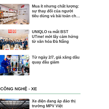
Mua ít nhưng chất lượng:
sự thay đổi của người
tiêu dùng và bài toán cho
thương hiệu quốc tế
UNIQLO ra mắt BST
UTme! mới lấy cảm hứng
từ văn hóa Đà Nẵng
Từ ngày 2/7, giá xăng dầu
quay đầu giảm
CÔNG NGHỆ - XE
Xe điện đang áp đảo thị
trường MPV Việt