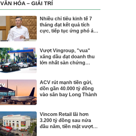
trụ, nắm giữ khối tài sản
VĂN HÓA – GIẢI TRÍ
hàng nghìn tỷ
Nhiều chỉ tiêu kinh tế 7
tháng đạt kết quả tích
cực, tiếp tục ứng phó áp
lực lạm phát
Vượt Vingroup, "vua"
xăng dầu đạt doanh thu
lớn nhất sàn chứng
khoán
ACV rút mạnh tiền gửi,
dồn gần 40.000 tỷ đồng
vào sân bay Long Thành
Vincom Retail lãi hơn
3.200 tỷ đồng sau nửa
đầu năm, tiền mặt vượt
5.700 tỷ đồng