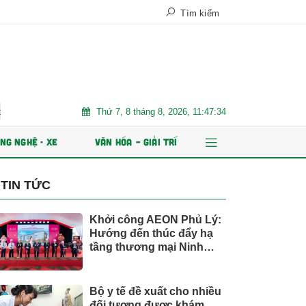
Tìm kiếm
Thứ 7, 8 tháng 8, 2026, 11:47:36
à ổn định bền vững
Chứng khoán Kafi chuẩn bị IPO 125 triệu cổ ph
NG NGHỆ - XE
VĂN HÓA – GIẢI TRÍ
TIN TỨC
Khởi công AEON Phủ Lý:
Hướng đến thúc đẩy hạ
tầng thương mại Ninh
Bình
Bộ y tế đề xuất cho nhiều
đối tượng được khám,