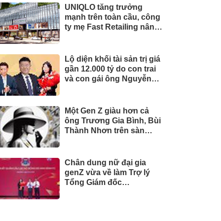
UNIQLO tăng trưởng
mạnh trên toàn cầu, công
ty mẹ Fast Retailing nâng
mục tiêu doanh thu và lợi
nhuận năm 2026
Lộ diện khối tài sản trị giá
gần 12.000 tỷ do con trai
và con gái ông Nguyễn
Đức Thụy nắm giữ tại một
công ty sắp lên sàn
Một Gen Z giàu hơn cả
ông Trương Gia Bình, Bùi
Thành Nhơn trên sàn
chứng khoán
Chân dung nữ đại gia
genZ vừa về làm Trợ lý
Tổng Giám đốc
Sacombank: 21 tuổi làm
Tổng Giám đốc doanh
nghiệp hàng không vũ