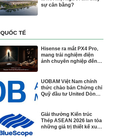
sự cân bằng?
QUỐC TẾ
Hisense ra mắt PX4 Pro,
mang trải nghiệm điện
ảnh chuyên nghiệp đến
không gian gia đình
UOBAM Việt Nam chính
thức chào bán Chứng chỉ
Quỹ đầu tư United Dòng
Tiền Linh Hoạt (UMMF)
Giải thưởng Kiến trúc
Thép ASEAN 2026 lan tỏa
những giá trị thiết kế xuất
sắc qua hợp tác khu vực