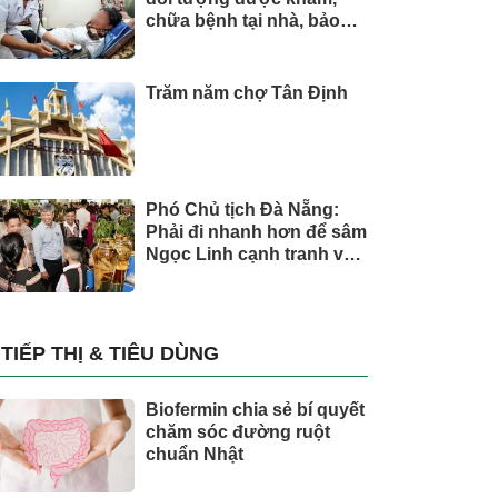
chữa bệnh tại nhà, bảo
hiểm y tế chi trả
Trăm năm chợ Tân Định
Phó Chủ tịch Đà Nẵng:
Phải đi nhanh hơn để sâm
Ngọc Linh cạnh tranh với
thế giới
TIẾP THỊ & TIÊU DÙNG
Biofermin chia sẻ bí quyết
chăm sóc đường ruột
chuẩn Nhật