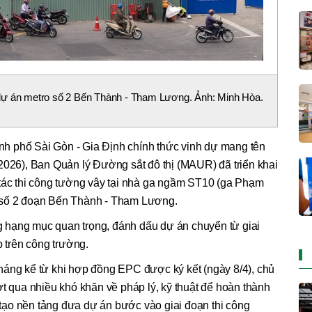
dự án metro số 2 Bến Thành - Tham Lương. Ảnh: Minh Hòa.
h phố Sài Gòn - Gia Định chính thức vinh dự mang tên
2026), Ban Quản lý Đường sắt đô thị (MAUR) đã triển khai
 tác thi công tường vây tại nhà ga ngầm ST10 (ga Phạm
 số 2 đoạn Bến Thành - Tham Lương.
 hạng mục quan trọng, đánh dấu dự án chuyển từ giai
p trên công trường.
háng kể từ khi hợp đồng EPC được ký kết (ngày 8/4), chủ
ợt qua nhiều khó khăn về pháp lý, kỹ thuật để hoàn thành
, tạo nền tảng đưa dự án bước vào giai đoạn thi công