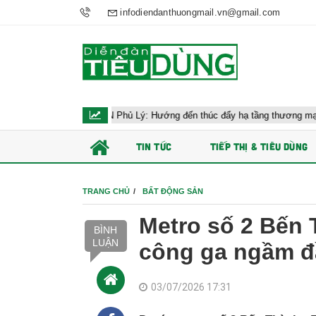
infodiendanthuongmail.vn@gmail.com
 công AEON Phủ Lý: Hướng đến thúc đẩy hạ tầng thương mại Ninh Bình
TIN TỨC
TIẾP THỊ & TIÊU DÙNG
TRANG CHỦ
BẤT ĐỘNG SẢN
Metro số 2 Bến 
BÌNH
LUẬN
công ga ngầm đ
03/07/2026 17:31