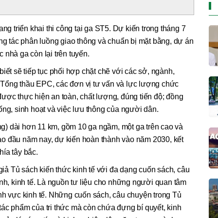
 triển khai thi công tại ga ST5. Dự kiến trong tháng 7
ông tác phân luồng giao thông và chuẩn bị mặt bằng, dự án
ác nhà ga còn lại trên tuyến.
iết sẽ tiếp tục phối hợp chặt chẽ với các sở, ngành,
Tổng thầu EPC, các đơn vị tư vấn và lực lượng chức
ược thực hiện an toàn, chất lượng, đúng tiến độ; đồng
ống, sinh hoạt và việc lưu thông của người dân.
) dài hơn 11 km, gồm 10 ga ngầm, một ga trên cao và
ào đầu năm nay, dự kiến hoàn thành vào năm 2030, kết
ía tây bắc.
 giả Tủ sách kiến thức kinh tế với đa dạng cuốn sách, câu
nh, kinh tế. Là nguồn tư liệu cho những người quan tâm
nh vực kinh tế. Những cuốn sách, câu chuyện trong Tủ
ác phẩm của tri thức mà còn chứa đựng bí quyết, kinh