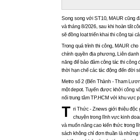
Song song với ST10, MAUR cũng đang
và tháng 8/2026, sau khi hoàn tất c
sẽ đồng loạt triển khai thi công tại c
Trong quá trình thi công, MAUR cho b
chính quyền địa phương, Liên danh 
năng để bảo đảm công tác thi công đ
thời hạn chế các tác động đến đời s
Metro số 2 (Bến Thành - Tham Lương
một depot. Tuyến được khởi công v
nối trung tâm TP.HCM với khu vực ph
T
ri Thức - Znews giới thiệu độc
chuyện trong lĩnh vực kinh doa
và muốn nâng cao kiến thức trong lĩ
sách không chỉ đơn thuần là những t