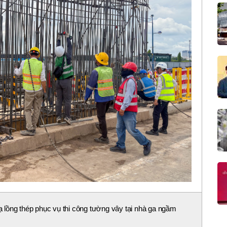
hạ lồng thép phục vụ thi công tường vây tại nhà ga ngầm